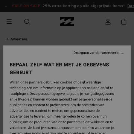
Ga
SALE ON SALE
25% extra korting op alle afgeprijsde items*
Dam
naar
Productinformatie
Sweaters
Doorgaan zonder accepteren
UITVERKOCHT
BEPAAL ZELF WAT ER MET JE GEGEVENS
GEBEURT
Wij en onze partners gebruiken cookies of gelijkwaardige
technologieën om informatie op je apparaat op te slaan en/of te
raadplegen. Deze persoonsgegevens (zoals je navigatiegegevens
en je IP-adres) kunnen worden gebruikt om je gepersonaliseerde
publicaties en content te presenteren; om de prestaties van
advertenties en content te meten; om gepersonaliseerde
advertenties te leveren; om meer te weten te komen over hun
publiek; om de producten van onze partners te ontwikkelen en te
verbeteren. Je kunt je keuzes aanpassen om cookies waarvoor je
toestemming nodig is al dan niet te accepteren, of je ertegen