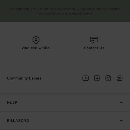
(*) Aanbieding geldig online voor nieuwe leden - De gedetailleerde voorwaarden
zijn beschikbaar in de welkomst e-mail
Vind een winkel
Contact Us
Community Dames
HULP
BILLABONG