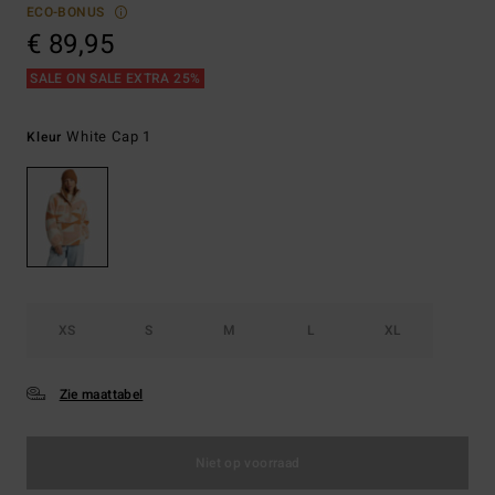
ECO-BONUS
€ 89,95
SALE ON SALE EXTRA 25%
White Cap 1
Kleur
XS
S
M
L
XL
Zie maattabel
Niet op voorraad