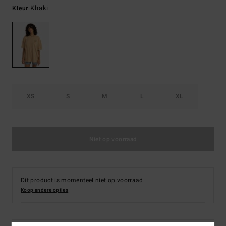
Khaki
Kleur
XS
S
M
L
XL
Niet op voorraad
Dit product is momenteel niet op voorraad.
Koop andere opties