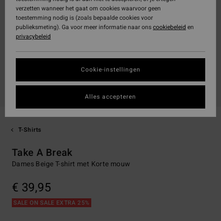
verzetten wanneer het gaat om cookies waarvoor geen
toestemming nodig is (zoals bepaalde cookies voor
publieksmeting). Ga voor meer informatie naar ons
cookiebeleid
en
privacybeleid
Cookie-instellingen
Alles accepteren
T-Shirts
Take A Break
Dames Beige T-shirt met Korte mouw
€ 39,95
SALE ON SALE EXTRA 25%