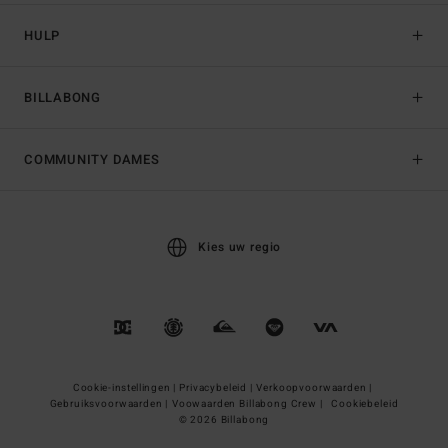
HULP
BILLABONG
COMMUNITY DAMES
Kies uw regio
Cookie-instellingen |
Privacybeleid |
Verkoopvoorwaarden |
Gebruiksvoorwaarden |
Voowaarden Billabong Crew |
Cookiebeleid
© 2026 Billabong