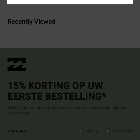
Recently Viewed
15% KORTING OP UW
EERSTE BESTELLING*
Meld je aan om al het laatste nieuws en exclusieve aanbiedingen
te ontvangen.
Voorkeur
Men's
Women's