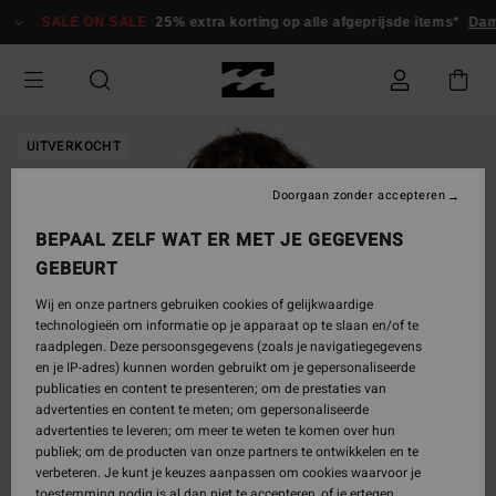
Ga
SALE ON SALE
25% extra korting op alle afgeprijsde items*
Dam
naar
Productinformatie
UITVERKOCHT
Doorgaan zonder accepteren
BEPAAL ZELF WAT ER MET JE GEGEVENS
GEBEURT
Wij en onze partners gebruiken cookies of gelijkwaardige
technologieën om informatie op je apparaat op te slaan en/of te
raadplegen. Deze persoonsgegevens (zoals je navigatiegegevens
en je IP-adres) kunnen worden gebruikt om je gepersonaliseerde
publicaties en content te presenteren; om de prestaties van
advertenties en content te meten; om gepersonaliseerde
advertenties te leveren; om meer te weten te komen over hun
publiek; om de producten van onze partners te ontwikkelen en te
verbeteren. Je kunt je keuzes aanpassen om cookies waarvoor je
toestemming nodig is al dan niet te accepteren, of je ertegen