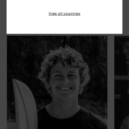
Rider's picks
View all countries
Surf
Ontdek de 41 atleten