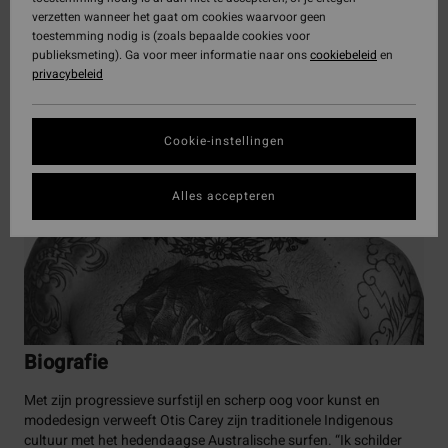
verzetten wanneer het gaat om cookies waarvoor geen
toestemming nodig is (zoals bepaalde cookies voor
publieksmeting). Ga voor meer informatie naar ons
cookiebeleid
en
privacybeleid
Cookie-instellingen
Alles accepteren
Biografie
Met zijn progressieve surfstijl en scherp oog voor kunst en
modedesign verweeft Otis Carey zijn traditionele Indigenous
cultuur met het hedendaagse Australische surfen. “Ik schilder