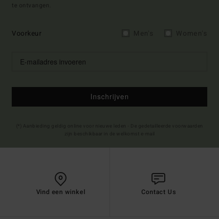
te ontvangen.
Voorkeur
Men's
Women's
Inschrijven
(*) Aanbieding geldig online voor nieuwe leden - De gedetailleerde voorwaarden
zijn beschikbaar in de welkomst e-mail
Vind een winkel
Contact Us