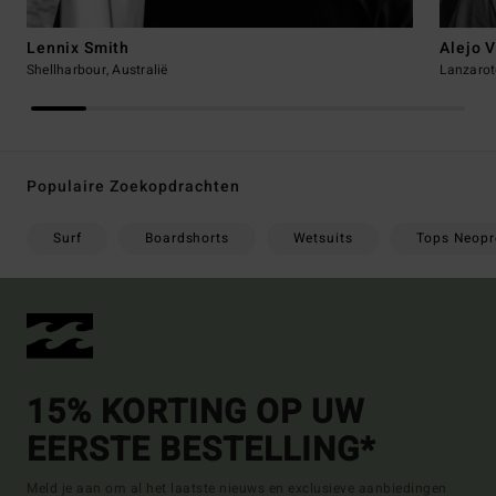
Lennix Smith
Alejo 
Shellharbour, Australië
Lanzarot
Populaire Zoekopdrachten
Surf
Boardshorts
Wetsuits
Tops Neopr
15% KORTING OP UW
EERSTE BESTELLING*
Meld je aan om al het laatste nieuws en exclusieve aanbiedingen