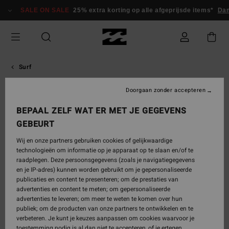
Meteen
SALE ON SALE
25% extra korting op alle afgeprijsde items*
Da
naar
de
inhoud
Surf
Doorgaan zonder accepteren
Otis
BEPAAL ZELF WAT ER MET JE GEGEVENS
Carey
GEBEURT
Wij en onze partners gebruiken cookies of gelijkwaardige
Otis Carey is een Australische surfer en hedendaagse Indigenous
technologieën om informatie op je apparaat op te slaan en/of te
kunstenaar, bekend om zijn mix van progressief surfen, mode en
raadplegen. Deze persoonsgegevens (zoals je navigatiegegevens
cultureel geïnspireerde kunst.
en je IP-adres) kunnen worden gebruikt om je gepersonaliseerde
publicaties en content te presenteren; om de prestaties van

advertenties en content te meten; om gepersonaliseerde
advertenties te leveren; om meer te weten te komen over hun
publiek; om de producten van onze partners te ontwikkelen en te
verbeteren. Je kunt je keuzes aanpassen om cookies waarvoor je
toestemming nodig is al dan niet te accepteren, of je ertegen