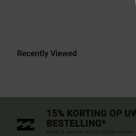
Recently Viewed
15% KORTING OP U
BESTELLING*
Meld je aan om al het laatste nieuws