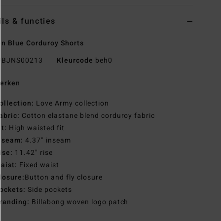
ils & functies
 Blue Corduroy Shorts
BJNS00213
Kleurcode
beh0
erken
ollection:
Love Army collection
abric:
Cotton elastane blend corduroy fabric
it:
High waisted fit
nseam:
4.37" inseam
ise:
11.42" rise
aist:
Fixed waist
losure:
Button and fly closure
ockets:
Side pockets
randing:
Billabong woven logo patch