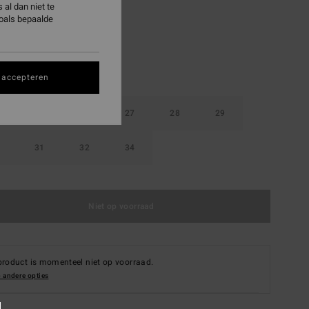
al dan niet te
zoals bepaalde
 accepteren
25
26
27
28
29
31
32
34
Niet op voorraad
product is momenteel niet op voorraad.
 andere opties