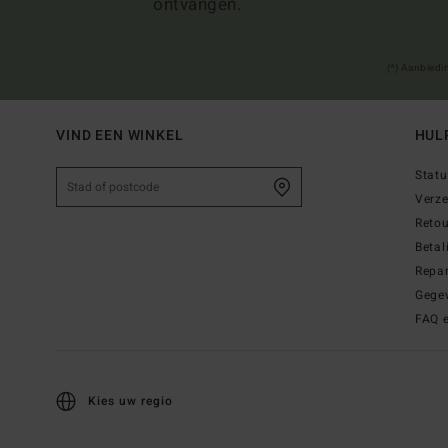
ontvangen.
(*) Aanbiedi
VIND EEN WINKEL
HUL
Statu
Verz
Reto
Betal
Repar
Gege
FAQ 
Kies uw regio