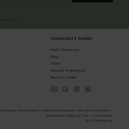
lkomst e-mail
COMMUNITY DAMES
Hello Tomorrow
Blog
Team
Wetsuit Kopersgids
Wetsuit Finder
nstellingen |
Privacybeleid |
Verkoopvoorwaarden |
Gebruiksvoorwaarden |
Voowaarden Billabong Crew |
Cookiebeleid
© 2026 Billabong