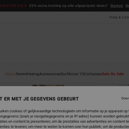
SALE ON SALE
25% extra korting op alle afgeprijsde items*
Dames
H
Help & Con
Startpa
Nieuw
Swim
Kleding
Accessoires
Surf
Since '73
Collecties
Sale On Sale
The
Women
T ER MET JE GEGEVENS GEBEURT
Door
€ 5
uiken cookies of gelijkwaardige technologieën om informatie op je apparaat op t
SALE 
sgegevens (zoals je navigatiegegevens en je IP-adres) kunnen worden gebruikt
ties en content te presenteren; om de prestaties van advertenties en content t
enties te leveren; om meer te weten te komen over hun publiek; om de producten
Kleur