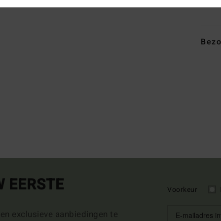
Same
Bezo
W EERSTE
Voorkeur
 en exclusieve aanbiedingen te