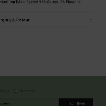
nstelling
[Main Fabric] 98% Cotton, 2% Elastane
rging & Retour
Men's
Women's
Inschrijven