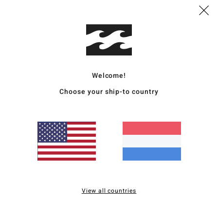
Deta
Women
Stijl
U
Welcome!
Kenm
Choose your ship-to country
C
F
F
I
R
W
C
P
View all countries
B