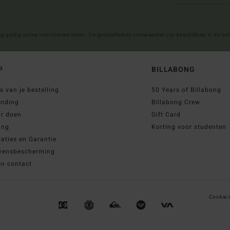
ng geldig online voor nieuwe leden - De gedetailleerde voorwaarden zijn beschikbaar in de we
P
BILLABONG
s van je bestelling
50 Years of Billabong
ending
Billabong Crew
ur doen
Gift Card
ing
Korting voor studenten
aties en Garantie
vensbescherming
en contact
Cookie-i