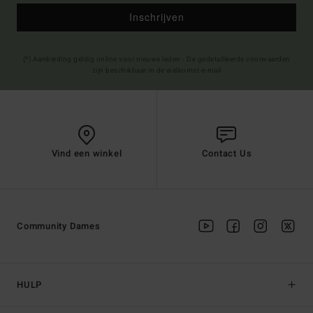
Inschrijven
(*) Aanbieding geldig online voor nieuwe leden - De gedetailleerde voorwaarden
zijn beschikbaar in de welkomst e-mail
Vind een winkel
Contact Us
Community Dames
HULP