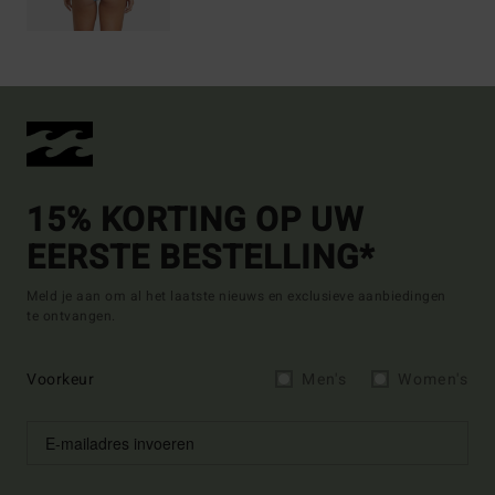
15% KORTING OP UW
EERSTE BESTELLING*
Meld je aan om al het laatste nieuws en exclusieve aanbiedingen
te ontvangen.
Voorkeur
Men's
Women's