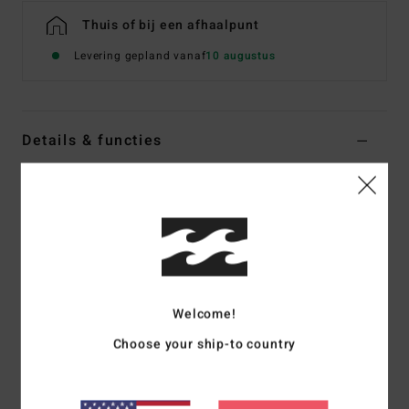
Thuis of bij een afhaalpunt
Levering gepland vanaf
10 augustus
Details & functies
Dames Blauw Bikinibroekje met Medium Bedekking
Stijl
24O281515
Kleurcode
den
Kenmerken
Collectie:
Ride the Tides-collectie
Welcome!
Stof:
Perzikachtige gerecyclede stof van nylon en
elastaan
Choose your ship-to country
Fit:
Bondi fit
Taille:
Lage taille
Hoogte taille:
Valt hoog of laag op de heupen