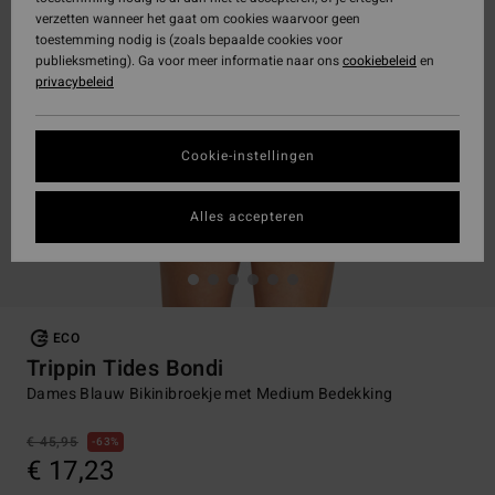
verzetten wanneer het gaat om cookies waarvoor geen
toestemming nodig is (zoals bepaalde cookies voor
publieksmeting). Ga voor meer informatie naar ons
cookiebeleid
en
privacybeleid
Cookie-instellingen
Alles accepteren
ECO
Trippin Tides Bondi
Dames Blauw Bikinibroekje met Medium Bedekking
€ 45,95
63%
€ 17,23