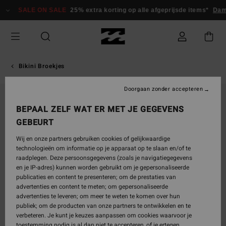
Ga
SALE ON SALE
25% extra korting op alle afgeprijsde items*
Dame
naar
Productinformatie
Bikini Broekjes
Doorgaan zonder accepteren
BEPAAL ZELF WAT ER MET JE GEGEVENS
GEBEURT
Wij en onze partners gebruiken cookies of gelijkwaardige
technologieën om informatie op je apparaat op te slaan en/of te
raadplegen. Deze persoonsgegevens (zoals je navigatiegegevens
en je IP-adres) kunnen worden gebruikt om je gepersonaliseerde
publicaties en content te presenteren; om de prestaties van
advertenties en content te meten; om gepersonaliseerde
advertenties te leveren; om meer te weten te komen over hun
publiek; om de producten van onze partners te ontwikkelen en te
verbeteren. Je kunt je keuzes aanpassen om cookies waarvoor je
toestemming nodig is al dan niet te accepteren, of je ertegen