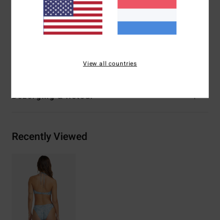
Sluiting:
vaste sluiting
Bedekking:
medium bedekking
Branding:
Logoborduursel in het midden op de achterkant
Samenstelling
78% nylon, 22% elastaan
View all countries
Bezorging & Retour
Recently Viewed