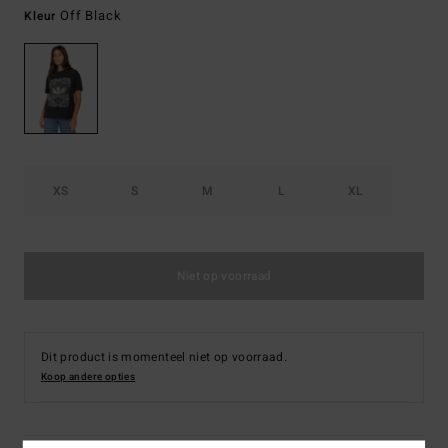
Off Black
Kleur
XS
S
M
L
XL
Niet op voorraad
Dit product is momenteel niet op voorraad.
Koop andere opties