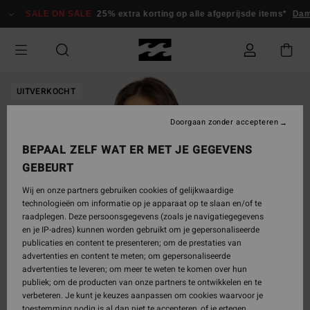
Ga
SALE ON SALE
25% extra korting op alle afgeprijsde items*
Dam
naar
Productinformatie
UITVERKOCHT
Doorgaan zonder accepteren
BEPAAL ZELF WAT ER MET JE GEGEVENS
GEBEURT
Wij en onze partners gebruiken cookies of gelijkwaardige
technologieën om informatie op je apparaat op te slaan en/of te
raadplegen. Deze persoonsgegevens (zoals je navigatiegegevens
en je IP-adres) kunnen worden gebruikt om je gepersonaliseerde
publicaties en content te presenteren; om de prestaties van
advertenties en content te meten; om gepersonaliseerde
advertenties te leveren; om meer te weten te komen over hun
publiek; om de producten van onze partners te ontwikkelen en te
verbeteren. Je kunt je keuzes aanpassen om cookies waarvoor je
toestemming nodig is al dan niet te accepteren, of je ertegen