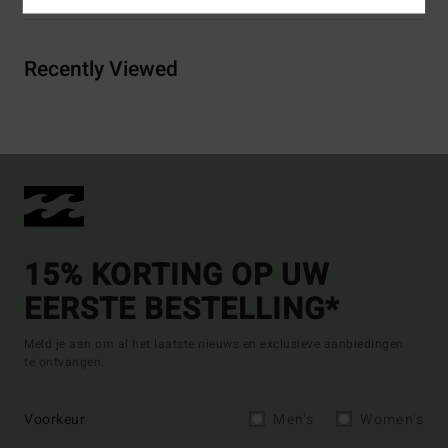
Recently Viewed
15% KORTING OP UW
EERSTE BESTELLING*
Meld je aan om al het laatste nieuws en exclusieve aanbiedingen
te ontvangen.
Voorkeur
Men's
Women's