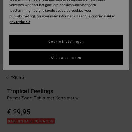
verzetten wanneer het gaat om cookies waarvoor geen
toestemming nodig is (zoals bepaalde cookies voor
publieksmeting). Ga voor meer informatie naar ons
cookiebeleid
en
privacybeleid
Cookie-instellingen
Alles accepteren
T-Shirts
Tropical Feelings
Dames Zwart T-shirt met Korte mouw
€ 29,95
SALE ON SALE EXTRA 25%