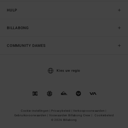
HULP
BILLABONG
COMMUNITY DAMES
Kies uw regio
Cookie-instellingen |
Privacybeleid |
Verkoopvoorwaarden |
Gebruiksvoorwaarden |
Voowaarden Billabong Crew |
Cookiebeleid
© 2026 Billabong