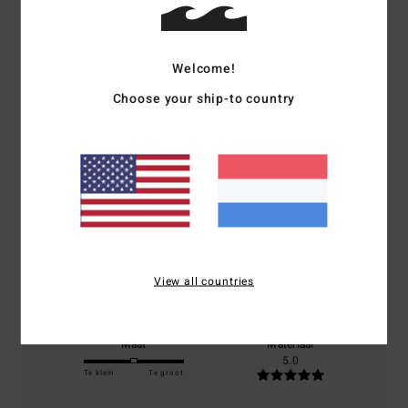
Reviews van klanten
Welcome!
Gemiddelde score
5.0
Choose your ship-to country
/5
gebaseerd op
2 geverifieerde beoordelingen
sinds februari
2026
50% van onze klanten bevelen dit product aan
Comfort
Prijs-kwaliteitverhouding
View all countries
5.0
5.0
Maat
Materiaal
5.0
Te klein
Te groot