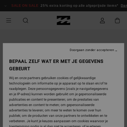
Ga
SALE ON SALE
25% extra korting op alle afgeprijsde items*
Dam
naar
Productinformatie
Doorgaan zonder accepteren
BEPAAL ZELF WAT ER MET JE GEGEVENS
GEBEURT
Wij en onze partners gebruiken cookies of gelijkwaardige
technologieën om informatie op je apparaat op te slaan en/of te
raadplegen. Deze persoonsgegevens (zoals je navigatiegegevens
en je IP-adres) kunnen worden gebruikt om je gepersonaliseerde
publicaties en content te presenteren; om de prestaties van
advertenties en content te meten; om gepersonaliseerde
advertenties te leveren; om meer te weten te komen over hun
publiek; om de producten van onze partners te ontwikkelen en te
verbeteren. Je kunt je keuzes aanpassen om cookies waarvoor je
toestemming nodig is al dan niet te accepteren, of je ertegen