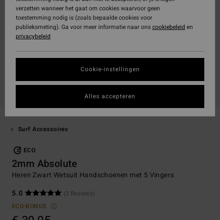
verzetten wanneer het gaat om cookies waarvoor geen
toestemming nodig is (zoals bepaalde cookies voor
publieksmeting). Ga voor meer informatie naar ons
cookiebeleid
en
privacybeleid
Cookie-instellingen
Alles accepteren
Surf Accessoires
ECO
2mm Absolute
Heren Zwart Wetsuit Handschoenen met 5 Vingers
5.0
(2 Reviews)
ECO-BONUS