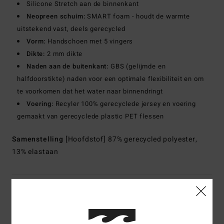
Silicone Stretch aan de binnenkant
Neopreen schuim:
SMART foam - houdt de warmte
uitstekend vast, deels gerecycled
Vorm:
Handschoen met 5 vingers
Dikte:
2 mm dikte
Naden aan de buitenkant:
GBS (gelijmde en
halfdoorstikte) naden voor een optimale flexibiliteit en om
te voorkomen dat het water naar binnendringt
Voering:
Recyler 100% gerecyclede jersey en voering
gemaakt van gerecyclede plastic PET flessen
Samenstelling
[Hoofdstof] 87% gerecycled polyester,
13% elastaan
Bezorging & Retour