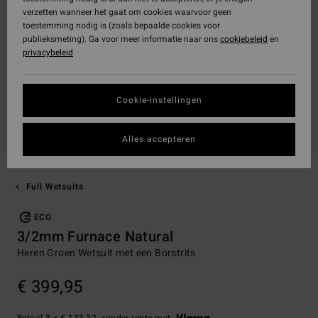
verzetten wanneer het gaat om cookies waarvoor geen
toestemming nodig is (zoals bepaalde cookies voor
publieksmeting). Ga voor meer informatie naar ons
cookiebeleid
en
privacybeleid
Cookie-instellingen
Alles accepteren
Full Wetsuits
ECO
3/2mm Furnace Natural
Heren Groen Wetsuit met een Borstrits
€ 399,95