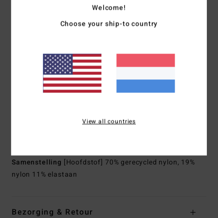
Schuimtype:
NATUURLIJK RUBBER - gemaakt van 85%
Welcome!
natuurlijk rubber en 15% synthetische additieven bestaande
Choose your ship-to country
uit geüpcycled BolderBlack en sojaolie.
100% zonder neopreen
Stof aan de binnenkant:
GRAPHENE+ in combinatie met
GRAPHENE COMP voor Nobelprijswinnende warmte en
performance
Dikte:
3/2 mm
Ingang:
Instaprits bij de borst
Naad aan de buitenkant:
Gelaste Power seam
View all countries
Automatisch aangebrachte Super-Flex neopreen tape op
de binnennaden
Samenstelling
[Hoofdstof] 70% gerecycled nylon, 19%
nylon 11% elastaan
Bezorging & Retour