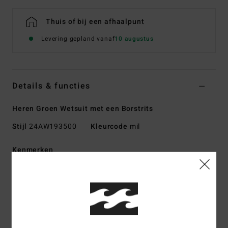
Thuis of bij een afhaalpunt
Levering gepland vanaf
10 augustus
Details & functies
Heren Groen Wetsuit met een Borstrits
Stijl
24AW193500
Kleurcode
mil
Kenmerken
Collectie:
FURNACE NATURAL
Stof aan de buitenkant:
UPCYCLER AIRLITE 4D - 20%
meer stretch, 100% geüpcycled
CICLO AIRLITE - CICLO-technologie gecombineerd met
ultraflexibele gerecyclede AIRLITE-jersey