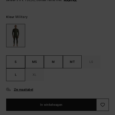
Betaal 3 x € 133,32, zonder rente met
Military
Kleur
S
MS
M
MT
LS
L
XL
Zie maattabel
In winkelwagen