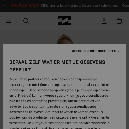
Ga
SALE ON SALE
25% extra korting op alle afgeprijsde items*
Dam
naar
Productinformatie
Doorgaan zonder accepteren
BEPAAL ZELF WAT ER MET JE GEGEVENS
GEBEURT
Wij en onze partners gebruiken cookies of gelijkwaardige
technologieën om informatie op je apparaat op te slaan en/of te
raadplegen. Deze persoonsgegevens (zoals je navigatiegegevens
en je IP-adres) kunnen worden gebruikt om je gepersonaliseerde
publicaties en content te presenteren; om de prestaties van
advertenties en content te meten; om gepersonaliseerde
advertenties te leveren; om meer te weten te komen over hun
publiek; om de producten van onze partners te ontwikkelen en te
verbeteren. Je kunt je keuzes aanpassen om cookies waarvoor je
toestemming nodig is al dan niet te accepteren, of je ertegen