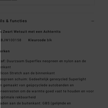
ils & functies
 Zwart Wetsuit met een Achterrits
BJW100158
Kleurcode
blk
erken
tof:
Duurzaam Superflex neopreen en nylon aan de
enkant
ilicon Stretch aan de binnenkant
eopreen schuim: Gedeeltelijk gerecycled Superlight
m gemaakt van geüpcyclede autobanden en
reenresten om de warmte goed vast te houden en voor
optimale rekbaarheid
aden aan de buitenkant: GBS (gelijmde en