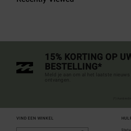
15% KORTING OP U
BESTELLING*
Meld je aan om al het laatste nieuws
ontvangen.
(*) Aanbiedi
VIND EEN WINKEL
HUL
Statu