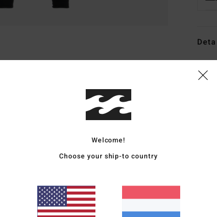
Deta
Dames
Stijl
A
Kenm
S
buit
Welcome!
S
Choose your ship-to country
N
Foa
neop
een 
N