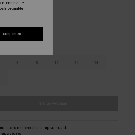
al dan niet te
zoals bepaalde
Black
 accepteren
6
8
10
12
14
Niet op voorraad
product is momenteel niet op voorraad.
 andere opties