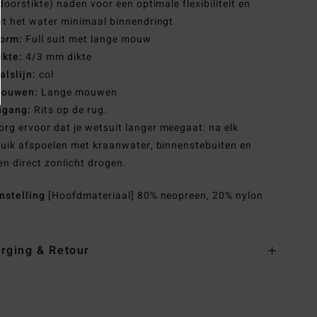
doorstikte) naden voor een optimale flexibiliteit en
t het water minimaal binnendringt
orm:
Full suit met lange mouw
ikte:
4/3 mm dikte
alslijn:
col
ouwen:
Lange mouwen
ngang:
Rits op de rug.
org ervoor dat je wetsuit langer meegaat: na elk
uik afspoelen met kraanwater, binnenstebuiten en
en direct zonlicht drogen.
nstelling
[Hoofdmateriaal] 80% neopreen, 20% nylon
rging & Retour