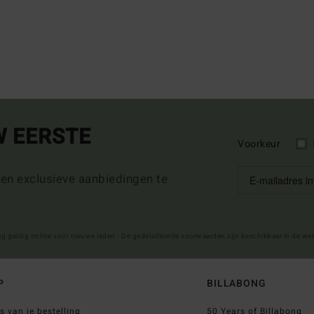
W EERSTE
Voorkeur
 en exclusieve aanbiedingen te
ng geldig online voor nieuwe leden - De gedetailleerde voorwaarden zijn beschikbaar in de we
P
BILLABONG
s van je bestelling
50 Years of Billabong