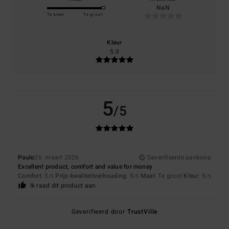
NaN
Te klein
Te groot
Kleur
5.0
5
/5
Paulo
26. maart 2026
Geverifieerde aankoop
Excellent product, comfort and value for money
Comfort
: 5
Prijs-kwaliteitverhouding
: 5
Maat
: Te groot
Kleur
: 5
/5
/5
/5
Ik raad dit product aan
Geverifieerd door
TrustVille