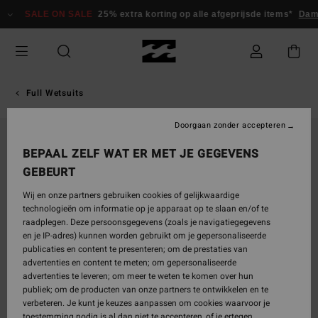
Ga
SALE ON SALE
25% extra korting op alle afgeprijsde items*
Da
naar
Productinformatie
Full Wetsuits
Doorgaan zonder accepteren
BEPAAL ZELF WAT ER MET JE GEGEVENS
GEBEURT
Wij en onze partners gebruiken cookies of gelijkwaardige
technologieën om informatie op je apparaat op te slaan en/of te
raadplegen. Deze persoonsgegevens (zoals je navigatiegegevens
en je IP-adres) kunnen worden gebruikt om je gepersonaliseerde
publicaties en content te presenteren; om de prestaties van
advertenties en content te meten; om gepersonaliseerde
advertenties te leveren; om meer te weten te komen over hun
publiek; om de producten van onze partners te ontwikkelen en te
verbeteren. Je kunt je keuzes aanpassen om cookies waarvoor je
toestemming nodig is al dan niet te accepteren, of je ertegen