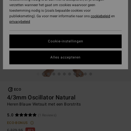
verzetten wanneer het gaat om cookies waarvoor geen
toestemming nodig is (zoals bepaalde cookies voor
publieksmeting). Ga voor meer informatie naar ons
cookiebeleid
en
privacybeleid
Cookie-instellingen
Alles accepteren
ECO
4/3mm Oscillator Natural
Heren Blauw Wetsuit met een Borstrits
5.0
(1 Reviews)
ECO-BONUS
€ 329,95
40%