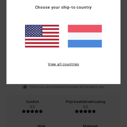
Bezorging & Retour
Choose your ship-to country
Reviews van klanten
Gemiddelde score
5.0
/5
View all countries
gebaseerd op
1 geverifieerde beoordelingen
sinds maart 2026
100% van onze klanten bevelen dit product aan
Comfort
Prijs-kwaliteitverhouding
5.0
5.0
Maat
Materiaal