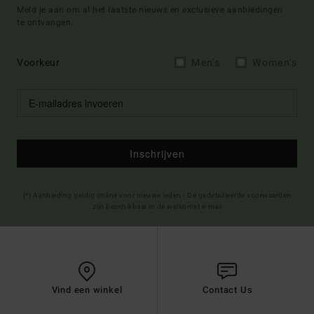
Meld je aan om al het laatste nieuws en exclusieve aanbiedingen
te ontvangen.
Voorkeur
Men's
Women's
Inschrijven
(*) Aanbieding geldig online voor nieuwe leden - De gedetailleerde voorwaarden
zijn beschikbaar in de welkomst e-mail
Vind een winkel
Contact Us