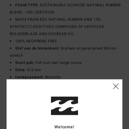
FOAM TYPE:
SUSTAINABLY SOURCED NATURAL RUBBER
BLEND - FSC CERTIFIED
MADE FROM 85% NATURAL RUBBER AND 15%
SYNTHETIC ADDITIVES COMPOSED OF UPCYCLED
BOLDERBLACK AND SOYBEAN OIL
100% NEOPRENE FREE
Stof aan de binnenkant:
Grafeen en gerecycled Silicon
stretch
Soort pak:
Full suit met lange mouw
Dikte:
4/3 mm
Instapsysteem:
Borstrits
Zoom aan de buitenkant:
GBS
Naden aan de binnenkant:
Machinaal aangebrachte
Super-flex neo tape
Samenstelling
100% polypropyleen
Welcome!