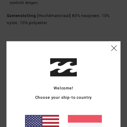
zonlicht drogen.
Samenstelling
[Hoofdmateriaal] 80% neopreen, 10%
nylon, 10% polyester
Bezorging & Retour
Reviews van klanten
Gemiddelde score
Welcome!
5.0
Choose your ship-to country
/5
gebaseerd op
3 geverifieerde beoordelingen
sinds oktober
2025