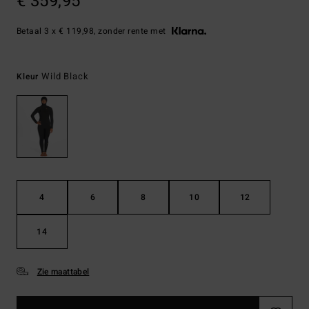
€ 359,95
Betaal 3 x € 119,98, zonder rente met
Wild Black
Kleur
4
6
8
10
12
14
Zie maattabel