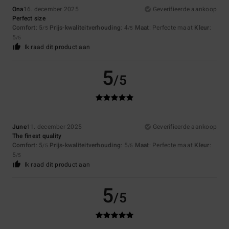
Ona
16. december 2025
Geverifieerde aankoop
Perfect size
Comfort
: 5
Prijs-kwaliteitverhouding
: 4
Maat
: Perfecte maat
Kleur
:
/5
/5
5
/5
Ik raad dit product aan
5
/5
June
11. december 2025
Geverifieerde aankoop
The finest quality
Comfort
: 5
Prijs-kwaliteitverhouding
: 5
Maat
: Perfecte maat
Kleur
:
/5
/5
5
/5
Ik raad dit product aan
5
/5