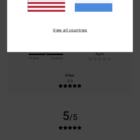
100% van onze klanten bevelen dit product aan
Comfort
Prijs-kwaliteitverhouding
5.0
4.7
View all countries
Maat
Materiaal
NaN
Te klein
Te groot
Kleur
5.0
5
/5