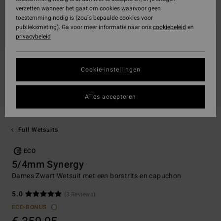
verzetten wanneer het gaat om cookies waarvoor geen
toestemming nodig is (zoals bepaalde cookies voor
publieksmeting). Ga voor meer informatie naar ons
cookiebeleid
en
privacybeleid
Cookie-instellingen
Alles accepteren
Full Wetsuits
ECO
5/4mm Synergy
Dames Zwart Wetsuit met een borstrits en capuchon
5.0
(3 Reviews)
ECO-BONUS