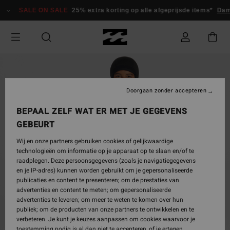
Ga
SALE ON SALE
25% extra korting op alle afgeprijsde items*
Da
naar
Productinformatie
Doorgaan zonder accepteren
BEPAAL ZELF WAT ER MET JE GEGEVENS
GEBEURT
Wij en onze partners gebruiken cookies of gelijkwaardige
technologieën om informatie op je apparaat op te slaan en/of te
raadplegen. Deze persoonsgegevens (zoals je navigatiegegevens
en je IP-adres) kunnen worden gebruikt om je gepersonaliseerde
publicaties en content te presenteren; om de prestaties van
advertenties en content te meten; om gepersonaliseerde
advertenties te leveren; om meer te weten te komen over hun
publiek; om de producten van onze partners te ontwikkelen en te
verbeteren. Je kunt je keuzes aanpassen om cookies waarvoor je
toestemming nodig is al dan niet te accepteren, of je ertegen