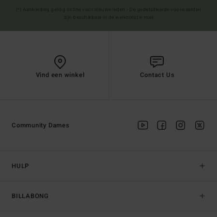
(*) Aanbieding geldig online voor nieuwe leden - De gedetailleerde voorwaarden
zijn beschikbaar in de welkomst e-mail
Vind een winkel
Contact Us
Community Dames
HULP
BILLABONG