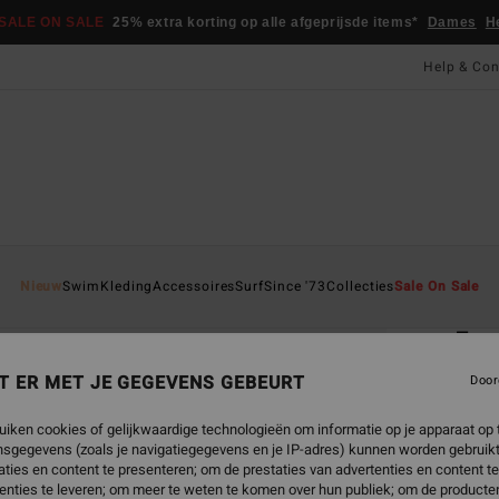
SALE ON SALE
25% extra korting op alle afgeprijsde items*
Dames
H
Help & Con
Startpa
Nieuw
Swim
Kleding
Accessoires
Surf
Since '73
Collecties
Sale On Sale
EC
5m
Heren
T ER MET JE GEGEVENS GEBEURT
Door
4.0
uiken cookies of gelijkwaardige technologieën om informatie op je apparaat op t
ECO-B
sgegevens (zoals je navigatiegegevens en je IP-adres) kunnen worden gebruikt
€ 6
ties en content te presenteren; om de prestaties van advertenties en content t
enties te leveren; om meer te weten te komen over hun publiek; om de producten