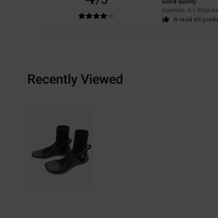
Good quality
Comfort
: 4
Prijs-k
/5
Ik raad dit prod
Recently Viewed