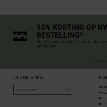
15% KORTING OP U
BESTELLING*
Meld je aan om al het laatste nieuws
ontvangen.
(*) Aanbiedi
VIND EEN WINKEL
HUL
Statu
Verz
Reto
Betal