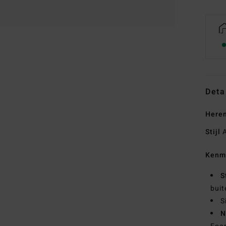
Deta
Heren
Stijl
A
Kenm
S
buit
S
N