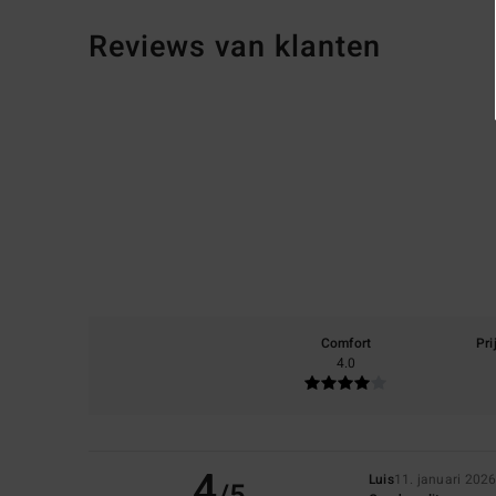
Reviews van klanten
Comfort
Pri
4.0
4
Luis
11. januari 202
/5