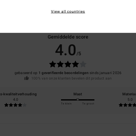
View all countries
Gemiddelde score
4.0
/5
gebaseerd op
1 geverifieerde beoordelingen
sinds januari 2026
100% van onze klanten bevelen dit product aan
js-kwaliteitverhouding
Maat
Materia
4.0
5.0
Te klein
Te groot
6