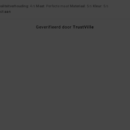
waliteitverhouding
: 4
Maat
: Perfecte maat
Materiaal
: 5
Kleur
: 5
/5
/5
/5
uct aan
Geverifieerd door
TrustVille