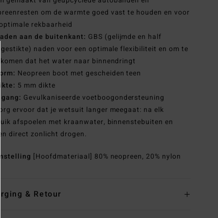
m gemaakt van geüpcyclede autobanden en
reenresten om de warmte goed vast te houden en voor
optimale rekbaarheid
aden aan de buitenkant:
GBS (gelijmde en half
gestikte) naden voor een optimale flexibiliteit en om te
komen dat het water naar binnendringt
orm:
Neopreen boot met gescheiden teen
ikte:
5 mm dikte
ngang:
Gevulkaniseerde voetboogondersteuning
org ervoor dat je wetsuit langer meegaat: na elk
uik afspoelen met kraanwater, binnenstebuiten en
en direct zonlicht drogen.
nstelling
[Hoofdmateriaal] 80% neopreen, 20% nylon
rging & Retour