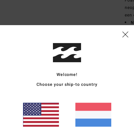
Foa
neop
een 
N
door
voor
V
D
I
Z
Welcome!
gebr
buit
Choose your ship-to country
Same
Bezo