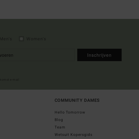
Men's
Women's
Inschrijven
lkomst e-mail
COMMUNITY DAMES
Hello Tomorrow
Blog
Team
Wetsuit Kopersgids