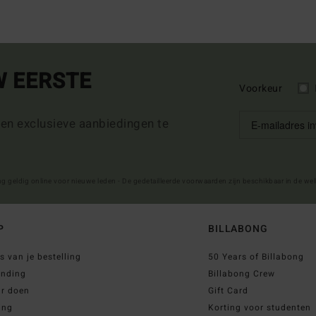
W EERSTE
Voorkeur
 en exclusieve aanbiedingen te
ng geldig online voor nieuwe leden - De gedetailleerde voorwaarden zijn beschikbaar in de we
P
BILLABONG
s van je bestelling
50 Years of Billabong
ending
Billabong Crew
ur doen
Gift Card
ing
Korting voor studenten