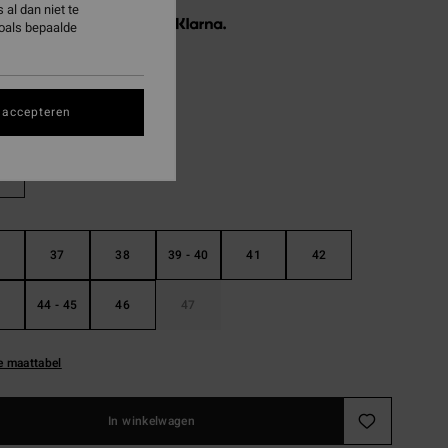
al dan niet te
3 x € 23,32, zonder rente met
zoals bepaalde
Black Hash
 accepteren
37
38
39 - 40
41
42
44 - 45
46
47
e maattabel
In winkelwagen