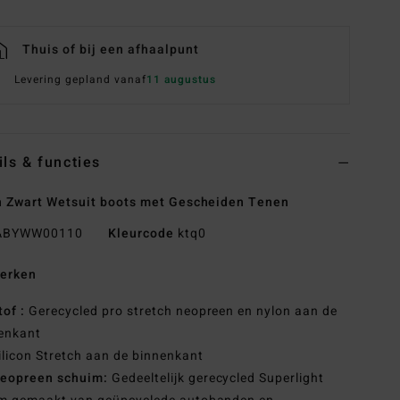
Thuis of bij een afhaalpunt
Levering gepland vanaf
11 augustus
ils & functies
 Zwart Wetsuit boots met Gescheiden Tenen
BYWW00110
Kleurcode
ktq0
erken
tof :
Gerecycled pro stretch neopreen en nylon aan de
enkant
ilicon Stretch aan de binnenkant
eopreen schuim:
Gedeeltelijk gerecycled Superlight