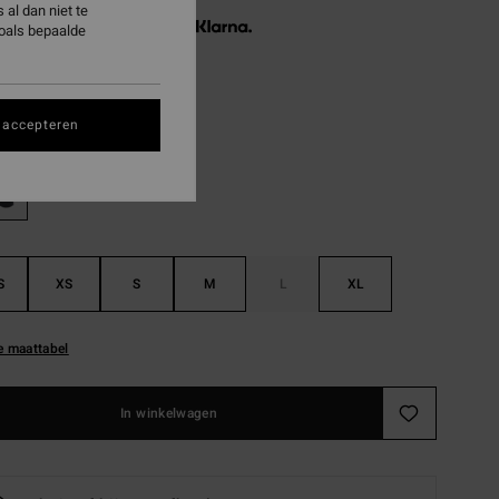
al dan niet te
3 x € 19,98, zonder rente met
zoals bepaalde
Black
 accepteren
S
XS
S
M
L
XL
e maattabel
In winkelwagen