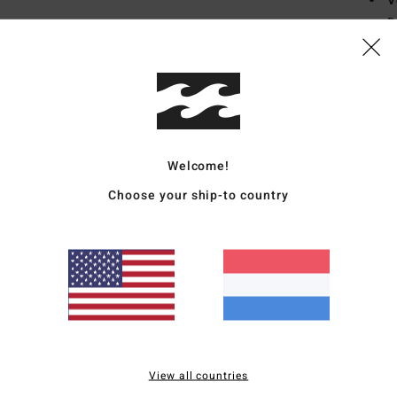
V
D
N
half
te v
V
gema
Welcome!
Same
Choose your ship-to country
Bezo
View all countries
Gemiddelde score