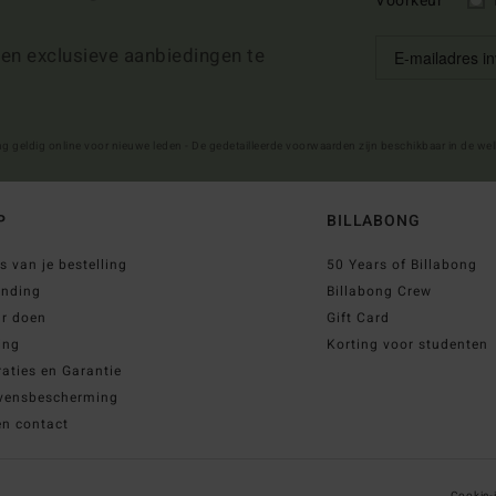
Voorkeur
 en exclusieve aanbiedingen te
ng geldig online voor nieuwe leden - De gedetailleerde voorwaarden zijn beschikbaar in de we
P
BILLABONG
s van je bestelling
50 Years of Billabong
ending
Billabong Crew
ur doen
Gift Card
ing
Korting voor studenten
aties en Garantie
vensbescherming
en contact