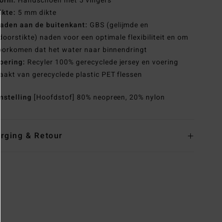
orm:
Handschoen met 5 vingers
ikte:
5 mm dikte
aden aan de buitenkant:
GBS (gelijmde en
doorstikte) naden voor een optimale flexibiliteit en om
oorkomen dat het water naar binnendringt
oering:
Recyler 100% gerecyclede jersey en voering
akt van gerecyclede plastic PET flessen
nstelling
[Hoofdstof] 80% neopreen, 20% nylon
rging & Retour