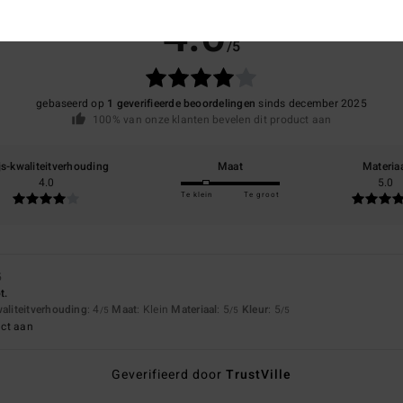
4.0
/5
gebaseerd op
1 geverifieerde beoordelingen
sinds december 2025
100% van onze klanten bevelen dit product aan
js-kwaliteitverhouding
Maat
Materia
4.0
5.0
Te klein
Te groot
5
t.
waliteitverhouding
: 4
Maat
: Klein
Materiaal
: 5
Kleur
: 5
/5
/5
/5
uct aan
Geverifieerd door
TrustVille