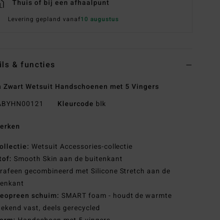
Thuis of bij een afhaalpunt
Levering gepland vanaf
10 augustus
ils & functies
 Zwart Wetsuit Handschoenen met 5 Vingers
BYHN00121
Kleurcode
blk
erken
ollectie:
Wetsuit Accessories-collectie
tof:
Smooth Skin aan de buitenkant
rafeen gecombineerd met Silicone Stretch aan de
nenkant
eopreen schuim:
SMART foam - houdt de warmte
tekend vast, deels gerecycled