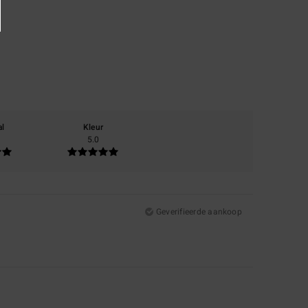
al
Kleur
5.0
Geverifieerde aankoop