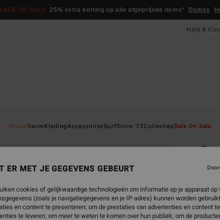
SALE ON SALE
25% extra korting op alle afgeprijsde items*
Dames
H
Help & Con
Startpa
Nieuw
Swim
Kleding
Accessoires
Surf
Since '73
Collecties
Sale On Sale
EC
5m
Heren
T ER MET JE GEGEVENS GEBEURT
Door
4.0
uiken cookies of gelijkwaardige technologieën om informatie op je apparaat op t
ECO-B
sgegevens (zoals je navigatiegegevens en je IP-adres) kunnen worden gebruikt
€ 5
ties en content te presenteren; om de prestaties van advertenties en content t
enties te leveren; om meer te weten te komen over hun publiek; om de producten