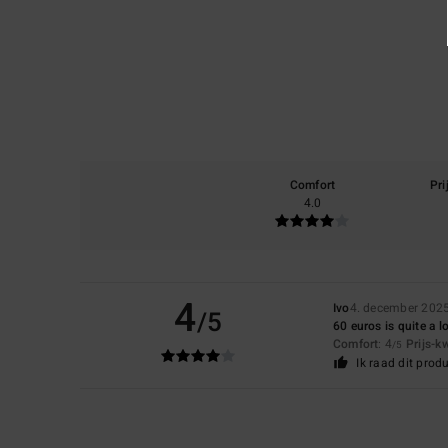
Comfort
Pri
4.0
4
Ivo
4. december 202
/5
60 euros is quite a lo
Comfort
: 4
Prijs-k
/5
Ik raad dit prod