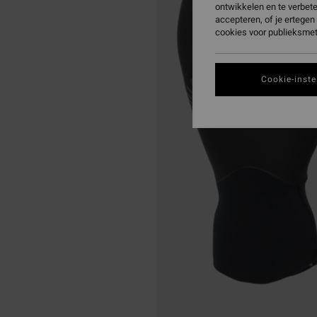
ontwikkelen en te verbet
accepteren, of je ertege
cookies voor publieksmet
Cookie-inste