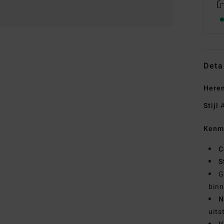
Deta
Heren
Stijl
A
Kenm
C
S
G
bin
N
uits