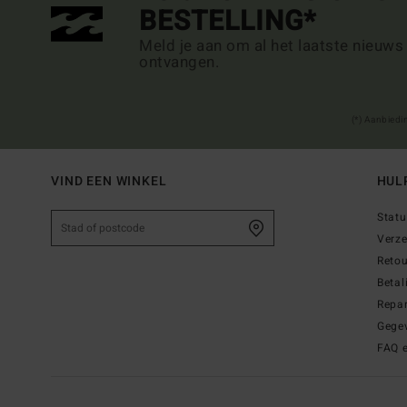
BESTELLING*
Meld je aan om al het laatste nieuws
ontvangen.
(*) Aanbiedi
VIND EEN WINKEL
HUL
Statu
Verz
Reto
Betal
Repar
Gege
FAQ 