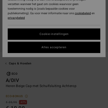
verzetten wanneer het gaat om cookies waarvoor geen
toestemming nodig is (zoals bepaalde cookies voor
publieksmeting). Ga voor meer informatie naar ons
cookiebeleid
en
privacybeleid
Cookie-instellingen
Alles accepteren
Caps & Hoeden
ECO
A/DIV
Heren Beige Cap met Schuifsluiting Achterop
ECO-BONUS
€ 35,95
47%