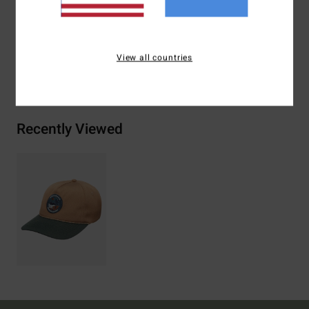
Samenstelling
[Hoofdstof] 100% gerecycled polyester
View all countries
Bezorging & Retour
Recently Viewed