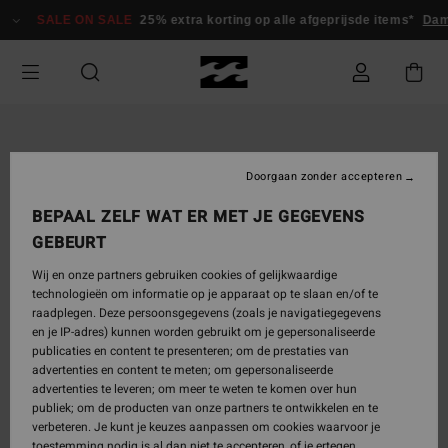
Ga
SALE ON SALE
25% extra korting op alle afgeprijsde items*
Dam
naar
Productinformatie
Doorgaan zonder accepteren
BEPAAL ZELF WAT ER MET JE GEGEVENS
GEBEURT
Wij en onze partners gebruiken cookies of gelijkwaardige
technologieën om informatie op je apparaat op te slaan en/of te
raadplegen. Deze persoonsgegevens (zoals je navigatiegegevens
en je IP-adres) kunnen worden gebruikt om je gepersonaliseerde
publicaties en content te presenteren; om de prestaties van
advertenties en content te meten; om gepersonaliseerde
advertenties te leveren; om meer te weten te komen over hun
publiek; om de producten van onze partners te ontwikkelen en te
verbeteren. Je kunt je keuzes aanpassen om cookies waarvoor je
toestemming nodig is al dan niet te accepteren, of je ertegen