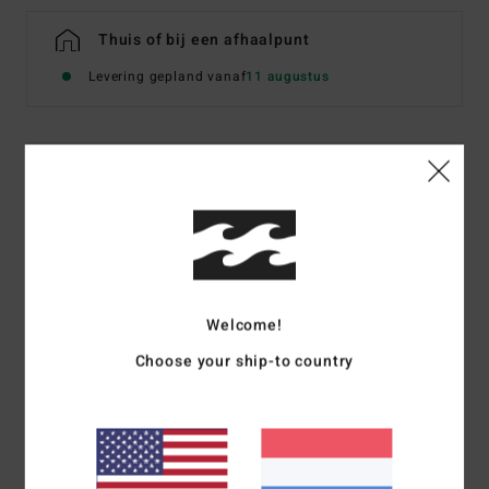
Thuis of bij een afhaalpunt
Levering gepland vanaf
11 augustus
Details & functies
Heren Beige Cap met Schuifsluiting Achterop
Stijl
EBYHA00177
Kleurcode
kha
Kenmerken
Welcome!
Ongestructureerd low profile model met 5 panden
Choose your ship-to country
Verstelbare sluiting met bandje
Halfgebogen klep en borduursel in het midden op de
voorkant
Gerecyclede stof:
gerecycled polyester