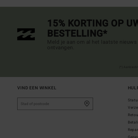
15% KORTING OP U
BESTELLING*
Meld je aan om al het laatste nieuws
ontvangen.
(*) Aanbiedi
VIND EEN WINKEL
HUL
Statu
Verz
Reto
Betal
Repar
Gege