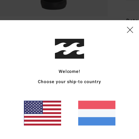
Deta
Heren
Stijl
2
Kenm
Welcome!
S
N
Choose your ship-to country
voor
O
Same
Bezo