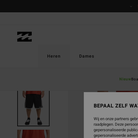
Ga
naar
Productinformatie
Heren
Dames
Nieuw
Boa
BEPAAL ZELF WA
Wij en onze partners gebr
raadplegen. Deze persoon
gepersonaliseerde publica
gepersonaliseerde advert