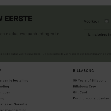
W EERSTE
Voorkeur
 en exclusieve aanbiedingen te
ng geldig online voor nieuwe leden - De gedetailleerde voorwaarden zijn beschikbaar in de we
P
BILLABONG
s van je bestelling
50 Years of Billabong
ending
Billabong Crew
ur doen
Gift Card
ing
Korting voor studenten
aties en Garantie
vensbescherming