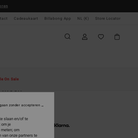
eren
tact
Cadeaukaart
Billabong App
NL (€)
Store Locator
gina
Heren
Kleding
Shorts
le On Sale
. Mesh
 Zwart Mesh short
gaan zonder accepteren
9,95
e slaan en/of te
 om je
3 x € 19,98, zonder rente met
e meten; om
 van onze partners te