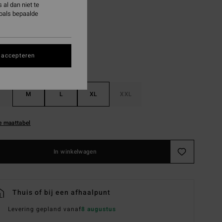
al dan niet te
Black
zoals bepaalde
 accepteren
M
L
XL
XXL
e maattabel
In winkelwagen
Thuis of bij een afhaalpunt
Levering gepland vanaf
8 augustus