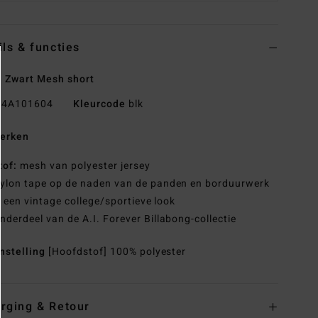
ils & functies
 Zwart Mesh short
4A101604
Kleurcode
blk
erken
tof:
mesh van polyester jersey
ylon tape op de naden van de panden en borduurwerk
 een vintage college/sportieve look
nderdeel van de A.I. Forever Billabong-collectie
nstelling
[Hoofdstof] 100% polyester
rging & Retour