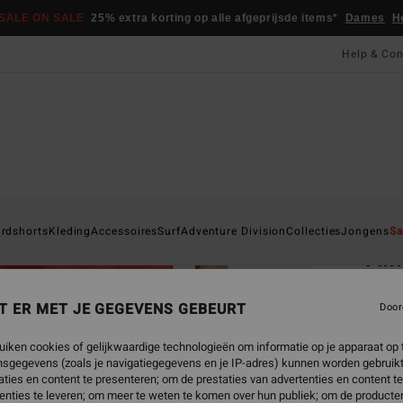
SALE ON SALE
25% extra korting op alle afgeprijsde items*
Dames
H
Help & Con
Startpa
rdshorts
Kleding
Accessoires
Surf
Adventure Division
Collecties
Jongens
Sa
A.I
Heren
T ER MET JE GEGEVENS GEBEURT
Door
€ 5
uiken cookies of gelijkwaardige technologieën om informatie op je apparaat op t
sgegevens (zoals je navigatiegegevens en je IP-adres) kunnen worden gebruikt
Betaal 
ties en content te presenteren; om de prestaties van advertenties en content t
enties te leveren; om meer te weten te komen over hun publiek; om de producten