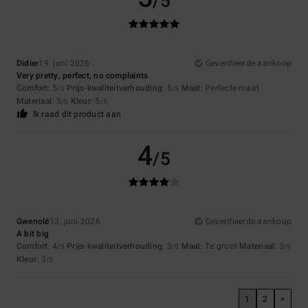
/5
Didier
19. juni 2026
Geverifieerde aankoop
Very pretty, perfect, no complaints
Comfort
: 5
Prijs-kwaliteitverhouding
: 5
Maat
: Perfecte maat
/5
/5
Materiaal
: 5
Kleur
: 5
/5
/5
Ik raad dit product aan
4
/5
Gwenolé
13. juni 2026
Geverifieerde aankoop
A bit big
Comfort
: 4
Prijs-kwaliteitverhouding
: 3
Maat
: Te groot
Materiaal
: 3
/5
/5
/5
Kleur
: 3
/5
1
2
>