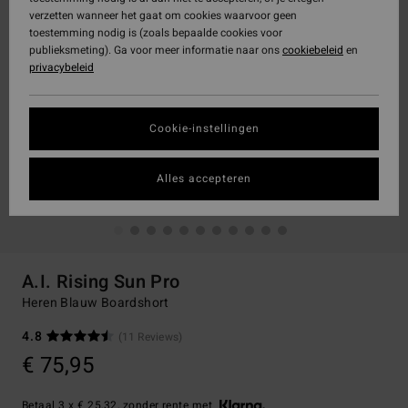
verzetten wanneer het gaat om cookies waarvoor geen
toestemming nodig is (zoals bepaalde cookies voor
publieksmeting). Ga voor meer informatie naar ons
cookiebeleid
en
privacybeleid
Cookie-instellingen
Alles accepteren
A.I. Rising Sun Pro
Heren Blauw Boardshort
4.8
(11 Reviews)
€ 75,95
Betaal 3 x € 25,32, zonder rente met