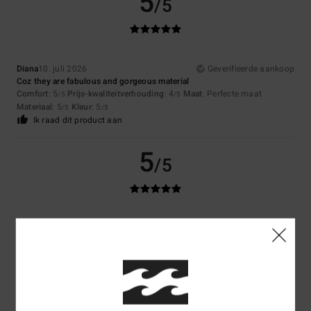
5
/5
Diana
10. juli 2026
Geverifieerde aankoop
Coz they are fabulous and gorgeous material
Comfort
: 5
Prijs-kwaliteitverhouding
: 4
Maat
: Perfecte maat
/5
/5
Materiaal
: 5
Kleur
: 5
/5
/5
Ik raad dit product aan
5
/5
Mario
5. juli 2026
Geverifieerde aankoop
I like it
Comfort
: 5
Prijs-kwaliteitverhouding
: 4
Materiaal
: 5
Kleur
: 5
/5
/5
/5
/5
Ik raad dit product aan
5