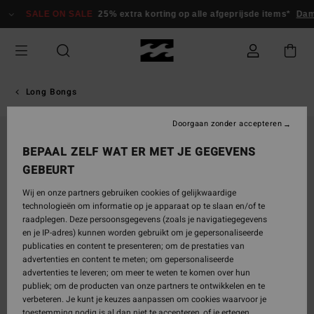
Ga
SALE ON SALE
25% extra korting op alle afgeprijsde items*
Da
naar
Productinformatie
Long Bongs
Doorgaan zonder accepteren
BEPAAL ZELF WAT ER MET JE GEGEVENS
GEBEURT
Wij en onze partners gebruiken cookies of gelijkwaardige
technologieën om informatie op je apparaat op te slaan en/of te
raadplegen. Deze persoonsgegevens (zoals je navigatiegegevens
en je IP-adres) kunnen worden gebruikt om je gepersonaliseerde
publicaties en content te presenteren; om de prestaties van
advertenties en content te meten; om gepersonaliseerde
advertenties te leveren; om meer te weten te komen over hun
publiek; om de producten van onze partners te ontwikkelen en te
verbeteren. Je kunt je keuzes aanpassen om cookies waarvoor je
toestemming nodig is al dan niet te accepteren, of je ertegen