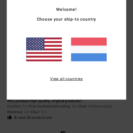
/5
Welcome!
Choose your ship-to country
Aline
5. juli 2026
Geverifieerde aankoop
A lovely discovery
Comfort
: 5
Prijs-kwaliteitverhouding
: 5
Maat
: Perfecte maat
/5
/5
Materiaal
: 5
Kleur
: 5
/5
/5
Ik raad dit product aan
5
/5
View all countries
Jean luc
5. juli 2026
Geverifieerde aankoop
Why produce high-quality, original products?
Comfort
: 5
Prijs-kwaliteitverhouding
: 5
Maat
: Perfecte maat
/5
/5
Materiaal
: 4
Kleur
: 5
/5
/5
Ik raad dit product aan