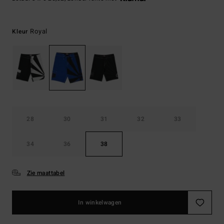
Royal
Kleur
28
30
31
32
33
34
36
38
Zie maattabel
In winkelwagen