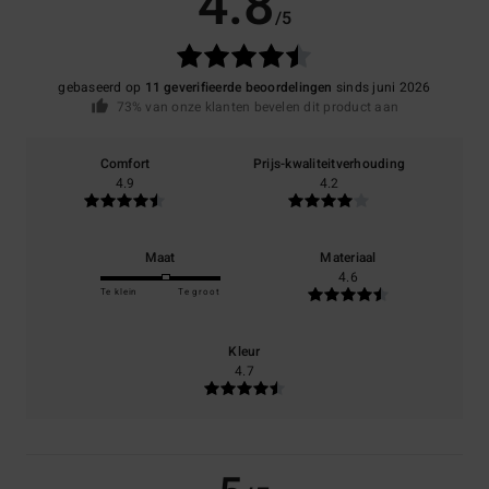
4.8
/5
gebaseerd op
11 geverifieerde beoordelingen
sinds juni 2026
73% van onze klanten bevelen dit product aan
Comfort
Prijs-kwaliteitverhouding
4.9
4.2
Maat
Materiaal
4.6
Te klein
Te groot
Kleur
4.7