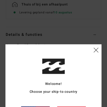
Thuis of bij een afhaalpunt
Levering gepland vanaf
10 augustus
Details & functies
Heren Rood Boardshort
Stijl
BL000562
Kleurcode
trr
Kenmerken
Stof/tech:
Recycler 4 way stretch. Prestatiegerichte stof
Gemaakt van gerecyclede plastic PET flessen
Welcome!
Performance en comfort
Choose your ship-to country
Waterdichtheid:
Micro-Repel waterafstotende coating
voor een lichte en sneldrogende stof
Fit:
Performance fit, met stretch voor betere prestaties