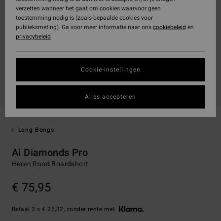
verzetten wanneer het gaat om cookies waarvoor geen
toestemming nodig is (zoals bepaalde cookies voor
publieksmeting). Ga voor meer informatie naar ons
cookiebeleid
en
privacybeleid
Cookie-instellingen
Alles accepteren
Long Bongs
Ai Diamonds Pro
Heren Rood Boardshort
€ 75,95
Betaal 3 x € 25,32, zonder rente met