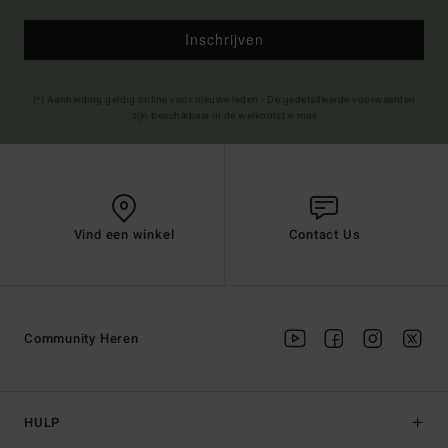
Inschrijven
(*) Aanbieding geldig online voor nieuwe leden - De gedetailleerde voorwaarden
zijn beschikbaar in de welkomst e-mail
Vind een winkel
Contact Us
Community Heren
HULP