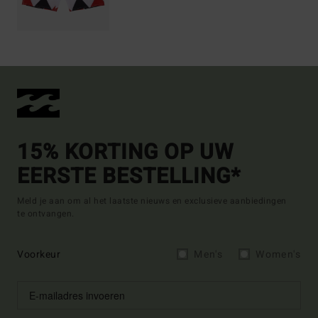
15% KORTING OP UW
EERSTE BESTELLING*
Meld je aan om al het laatste nieuws en exclusieve aanbiedingen
te ontvangen.
Voorkeur
Men's
Women's