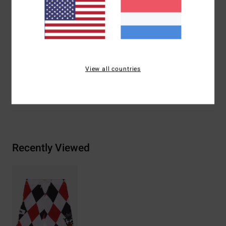
Vaste tailleband
zakken:
opgestikte achterzak
Onderdeel van de A.I. Forever Billabong-collectie
Samenstelling
[Hoofdstof] 90% polyester, 10% elastaan
View all countries
Bezorging & Retour
Recently Viewed