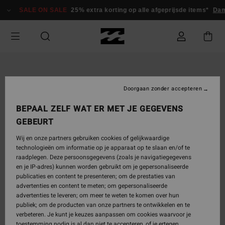
Ga
SALE ON SALE
25% extra korting op alle afgeprijsde items*
Dam
naar
Productinformatie
Doorgaan zonder accepteren
BEPAAL ZELF WAT ER MET JE GEGEVENS
GEBEURT
Wij en onze partners gebruiken cookies of gelijkwaardige
technologieën om informatie op je apparaat op te slaan en/of te
raadplegen. Deze persoonsgegevens (zoals je navigatiegegevens
en je IP-adres) kunnen worden gebruikt om je gepersonaliseerde
publicaties en content te presenteren; om de prestaties van
advertenties en content te meten; om gepersonaliseerde
advertenties te leveren; om meer te weten te komen over hun
publiek; om de producten van onze partners te ontwikkelen en te
verbeteren. Je kunt je keuzes aanpassen om cookies waarvoor je
toestemming nodig is al dan niet te accepteren, of je ertegen