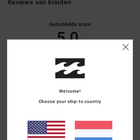
Reviews van klanten
Gemiddelde score
5.0
/5
gebaseerd op
4 geverifieerde beoordelingen
sinds mei 2026
75% van onze klanten bevelen dit product aan
Comfort
Prijs-kwaliteitverhouding
5.0
4.5
Welcome!
Choose your ship-to country
Maat
Materiaal
5.0
Te klein
Te groot
Kleur