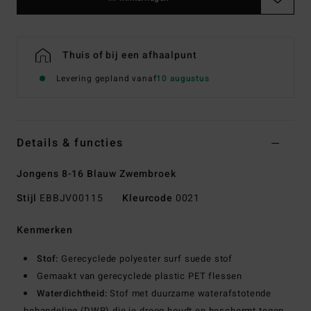
Thuis of bij een afhaalpunt
Levering gepland vanaf
10 augustus
Details & functies
Jongens 8-16 Blauw Zwembroek
Stijl
EBBJV00115
Kleurcode
0021
Kenmerken
Stof:
Gerecyclede polyester surf suede stof
Gemaakt van gerecyclede plastic PET flessen
Waterdichtheid:
Stof met duurzame waterafstotende
behandeling (DWR) die je droog houdt en beschermt tegen