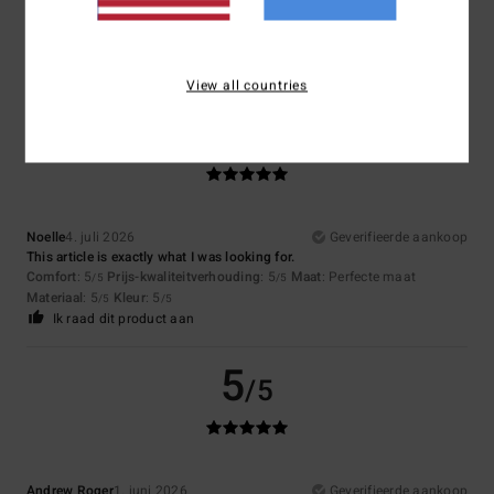
5.0
View all countries
5
/5
Noelle
4. juli 2026
Geverifieerde aankoop
This article is exactly what I was looking for.
Comfort
: 5
Prijs-kwaliteitverhouding
: 5
Maat
: Perfecte maat
/5
/5
Materiaal
: 5
Kleur
: 5
/5
/5
Ik raad dit product aan
5
/5
Andrew Roger
1. juni 2026
Geverifieerde aankoop