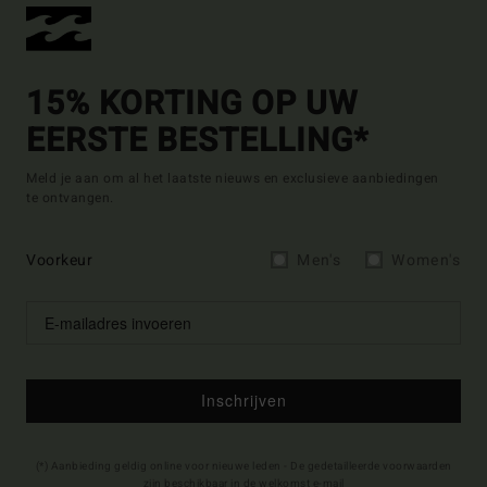
15% KORTING OP UW
EERSTE BESTELLING*
Meld je aan om al het laatste nieuws en exclusieve aanbiedingen
te ontvangen.
Voorkeur
Men's
Women's
Inschrijven
(*) Aanbieding geldig online voor nieuwe leden - De gedetailleerde voorwaarden
zijn beschikbaar in de welkomst e-mail