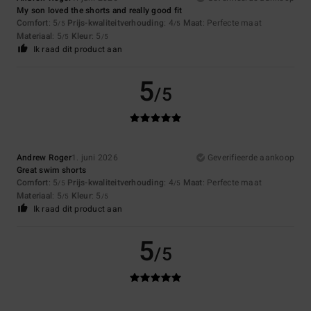
My son loved the shorts and really good fit
Comfort
: 5
Prijs-kwaliteitverhouding
: 4
Maat
: Perfecte maat
/5
/5
Materiaal
: 5
Kleur
: 5
/5
/5
Ik raad dit product aan
5
/5
Andrew Roger
1. juni 2026
Geverifieerde aankoop
Great swim shorts
Comfort
: 5
Prijs-kwaliteitverhouding
: 4
Maat
: Perfecte maat
/5
/5
Materiaal
: 5
Kleur
: 5
/5
/5
Ik raad dit product aan
5
/5