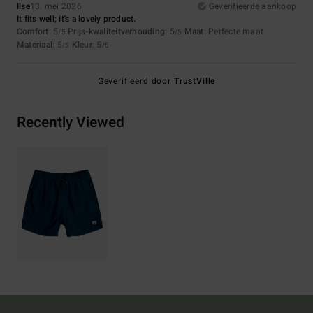
Ilse
13. mei 2026
Geverifieerde aankoop
It fits well; it's a lovely product.
Comfort
: 5
Prijs-kwaliteitverhouding
: 5
Maat
: Perfecte maat
/5
/5
Materiaal
: 5
Kleur
: 5
/5
/5
Geverifieerd door
TrustVille
Recently Viewed