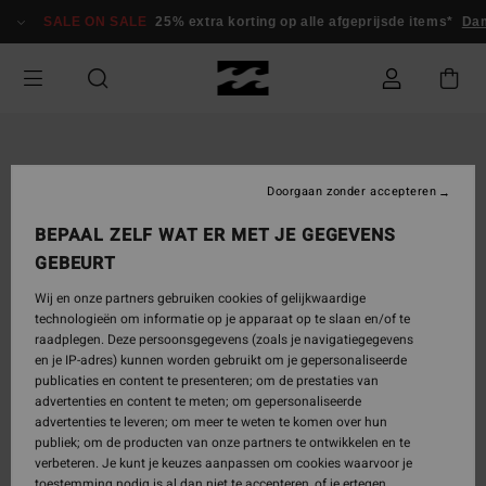
Ga
SALE ON SALE
25% extra korting op alle afgeprijsde items*
Dame
naar
Productinformatie
Doorgaan zonder accepteren
BEPAAL ZELF WAT ER MET JE GEGEVENS
GEBEURT
Wij en onze partners gebruiken cookies of gelijkwaardige
technologieën om informatie op je apparaat op te slaan en/of te
raadplegen. Deze persoonsgegevens (zoals je navigatiegegevens
en je IP-adres) kunnen worden gebruikt om je gepersonaliseerde
publicaties en content te presenteren; om de prestaties van
advertenties en content te meten; om gepersonaliseerde
advertenties te leveren; om meer te weten te komen over hun
publiek; om de producten van onze partners te ontwikkelen en te
verbeteren. Je kunt je keuzes aanpassen om cookies waarvoor je
toestemming nodig is al dan niet te accepteren, of je ertegen