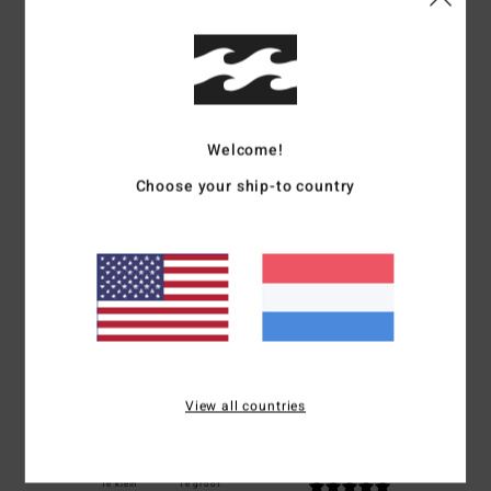
Reviews van klanten
Gemiddelde score
Welcome!
5.0
Choose your ship-to country
/5
gebaseerd op
1 geverifieerde beoordelingen
sinds juli 2026
100% van onze klanten bevelen dit product aan
Comfort
Prijs-kwaliteitverhouding
5.0
5.0
View all countries
Maat
Materiaal
5.0
Te klein
Te groot