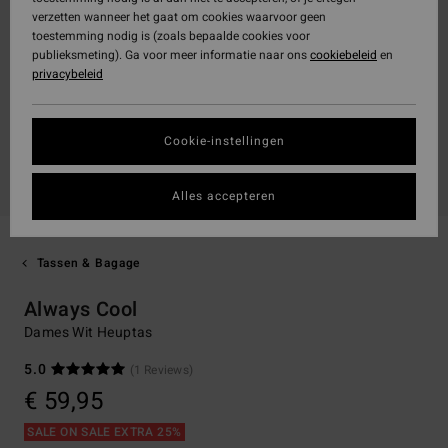
verzetten wanneer het gaat om cookies waarvoor geen
toestemming nodig is (zoals bepaalde cookies voor
publieksmeting). Ga voor meer informatie naar ons
cookiebeleid
en
privacybeleid
Cookie-instellingen
Alles accepteren
Tassen & Bagage
Always Cool
Dames Wit Heuptas
5.0
(1 Reviews)
€ 59,95
SALE ON SALE EXTRA 25%