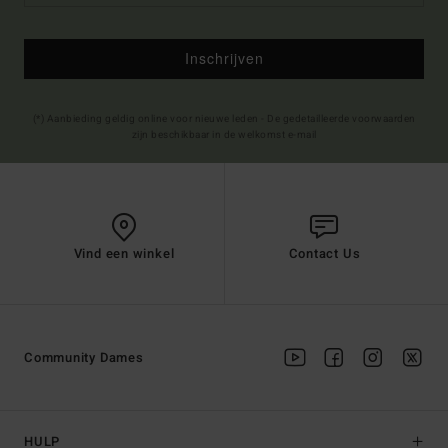
Inschrijven
(*) Aanbieding geldig online voor nieuwe leden - De gedetailleerde voorwaarden
zijn beschikbaar in de welkomst e-mail
Vind een winkel
Contact Us
Community Dames
HULP