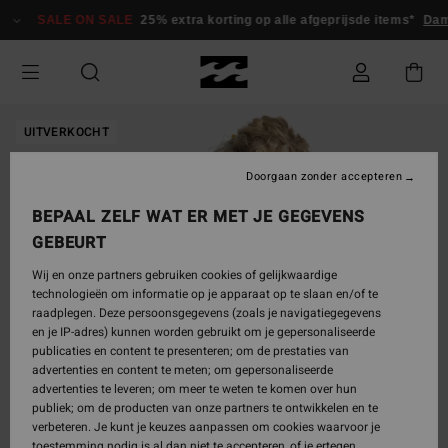
Ga
SALE ON SALE
25% extra korting op alle afgeprijsde items*
Dam
naar
Productinformatie
UITVERKOCHT
Doorgaan zonder accepteren
BEPAAL ZELF WAT ER MET JE GEGEVENS
GEBEURT
Wij en onze partners gebruiken cookies of gelijkwaardige
technologieën om informatie op je apparaat op te slaan en/of te
raadplegen. Deze persoonsgegevens (zoals je navigatiegegevens
en je IP-adres) kunnen worden gebruikt om je gepersonaliseerde
publicaties en content te presenteren; om de prestaties van
advertenties en content te meten; om gepersonaliseerde
advertenties te leveren; om meer te weten te komen over hun
publiek; om de producten van onze partners te ontwikkelen en te
verbeteren. Je kunt je keuzes aanpassen om cookies waarvoor je
toestemming nodig is al dan niet te accepteren, of je ertegen