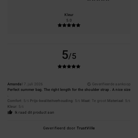
Kleur
5.0
5
/5
Amanda
17. juli 2026
Geverifieerde aankoop
Perfect summer bag. The right length for the shoulder strap . A nice size
.
Comfort
: 5
Prijs-kwaliteitverhouding
: 5
Maat
: Te groot
Materiaal
: 5
/5
/5
/5
Kleur
: 5
/5
Ik raad dit product aan
Geverifieerd door
TrustVille