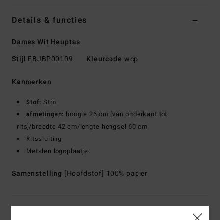
Details & functies
Dames Wit Heuptas
Stijl
EBJBP00109
Kleurcode
wcp
Kenmerken
Stof:
Stro
afmetingen:
hoogte 26 cm [van onderkant tot
rits]/breedte 42 cm/lengte hengsel 60 cm
Ritssluiting
Metalen logoplaatje
Samenstelling
[Hoofdstof] 100% papier
Bezorging & Retour