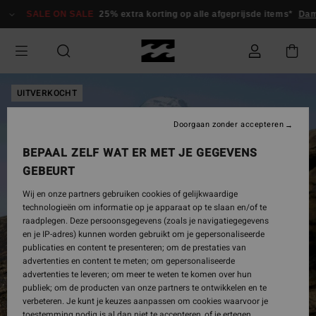
Ga
SALE ON SALE
25% extra korting op alle afgeprijsde items*
Dam
naar
Productinformatie
UITVERKOCHT
Doorgaan zonder accepteren
BEPAAL ZELF WAT ER MET JE GEGEVENS
GEBEURT
Wij en onze partners gebruiken cookies of gelijkwaardige
technologieën om informatie op je apparaat op te slaan en/of te
raadplegen. Deze persoonsgegevens (zoals je navigatiegegevens
en je IP-adres) kunnen worden gebruikt om je gepersonaliseerde
publicaties en content te presenteren; om de prestaties van
advertenties en content te meten; om gepersonaliseerde
advertenties te leveren; om meer te weten te komen over hun
publiek; om de producten van onze partners te ontwikkelen en te
verbeteren. Je kunt je keuzes aanpassen om cookies waarvoor je
toestemming nodig is al dan niet te accepteren, of je ertegen