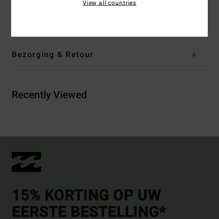
View all countries
Samenstelling
[Hoofdstof] 100% biologisch katoen
Bezorging & Retour
Recently Viewed
15% KORTING OP UW
EERSTE BESTELLING*