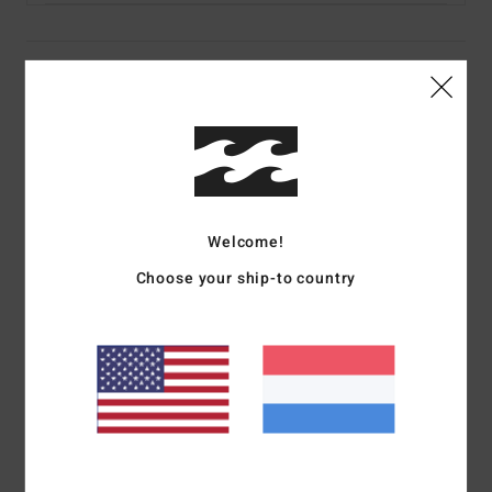
Details & functies
Heren Zwart T-shirt met Korte mouw
Stijl
EBYZT00298
Kleurcode
ktw0
Kenmerken
Welcome!
Collectie:
Adventure Division collectie
Choose your ship-to country
Stof:
100% biologisch katoen [160 g/m2]
pasvorm:
normale pasvorm
Halslijn:
Ronde hals
Mouwen:
korte mouwen
Branding:
Zacht aanvoelende zeefdruk op de voor- en
achterkant
Thermisch klevend label in de nek
Label in de zijnaad