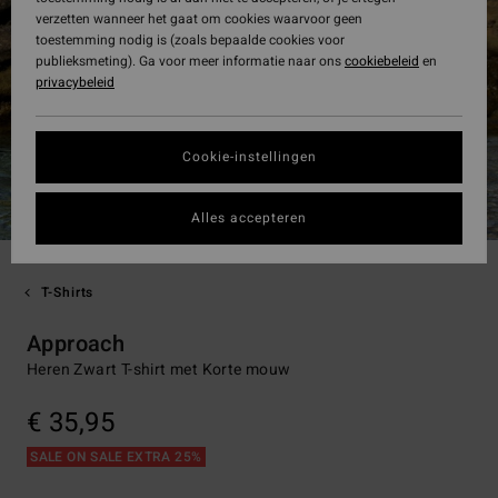
verzetten wanneer het gaat om cookies waarvoor geen
toestemming nodig is (zoals bepaalde cookies voor
publieksmeting). Ga voor meer informatie naar ons
cookiebeleid
en
privacybeleid
Cookie-instellingen
Alles accepteren
T-Shirts
Approach
Heren Zwart T-shirt met Korte mouw
€ 35,95
SALE ON SALE EXTRA 25%