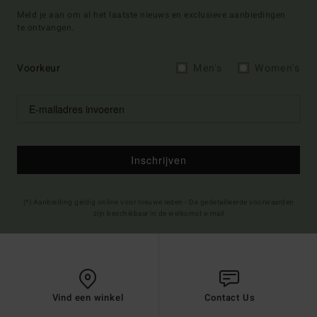
Meld je aan om al het laatste nieuws en exclusieve aanbiedingen
te ontvangen.
Voorkeur
Men's
Women's
Inschrijven
(*) Aanbieding geldig online voor nieuwe leden - De gedetailleerde voorwaarden
zijn beschikbaar in de welkomst e-mail
Vind een winkel
Contact Us