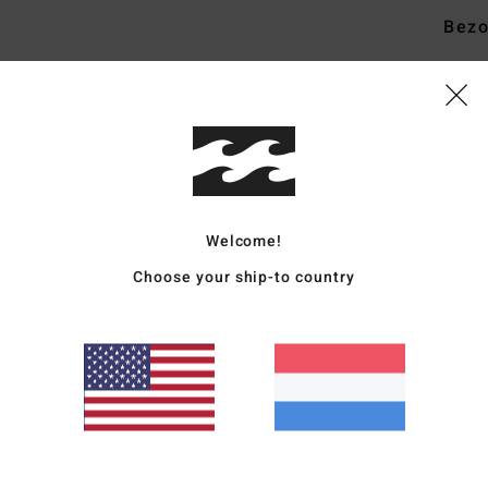
Bezo
Gemiddelde score
4.8
Welcome!
/5
Choose your ship-to country
gebaseerd op
4 geverifieerde beoordelingen
sinds september 2025
100% van onze klanten bevelen dit product aan
js-kwaliteitverhouding
Maat
Materia
4.8
4.8
Te klein
Te groot