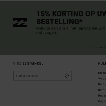
15% KORTING OP U
BESTELLING*
Meld je aan om al het laatste nieuws
ontvangen.
(*) Aanbiedi
VIND EEN WINKEL
HUL
Statu
Verz
Reto
Betal
Repar
Gege