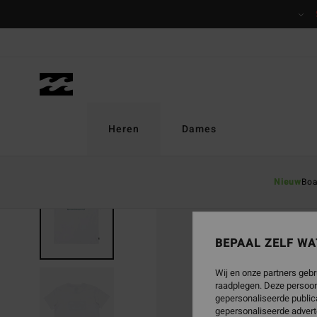
Ga
naar
Productinformatie
Heren
Dames
Nieuw
Boa
BEPAAL ZELF WA
Wij en onze partners gebr
raadplegen. Deze persoon
gepersonaliseerde publica
gepersonaliseerde advert