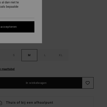
al dan niet te
ON SALE EXTRA 25%
zoals bepaalde
White
 accepteren
S
M
L
XL
e maattabel
In winkelwagen
Thuis of bij een afhaalpunt