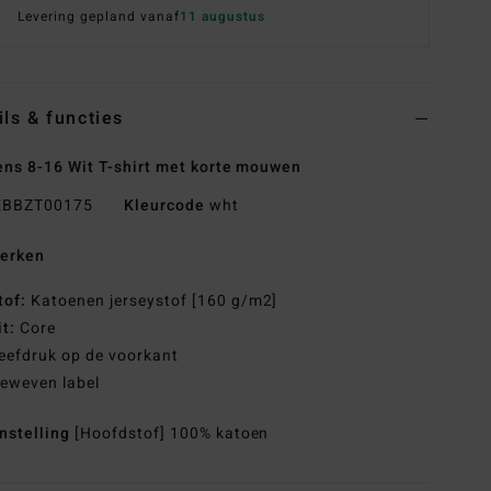
Levering gepland vanaf
11 augustus
ils & functies
ns 8-16 Wit T-shirt met korte mouwen
BBZT00175
Kleurcode
wht
erken
tof:
Katoenen jerseystof [160 g/m2]
it:
Core
eefdruk op de voorkant
eweven label
nstelling
[Hoofdstof] 100% katoen