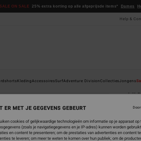
SALE ON SALE
25% extra korting op alle afgeprijsde items*
Dames
H
Help & Con
Startpa
rdshorts
Kleding
Accessoires
Surf
Adventure Division
Collecties
Jongens
Sa
Ar
Jonge
T ER MET JE GEGEVENS GEBEURT
Door
4.8
€ 17,
uiken cookies of gelijkwaardige technologieën om informatie op je apparaat op t
€ 6
sgegevens (zoals je navigatiegegevens en je IP-adres) kunnen worden gebruikt
ties en content te presenteren; om de prestaties van advertenties en content t
SALE
enties te leveren; om meer te weten te komen over hun publiek; om de producten