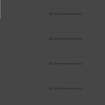
Geverifieerde aankoop
Geverifieerde aankoop
Geverifieerde aankoop
Geverifieerde aankoop