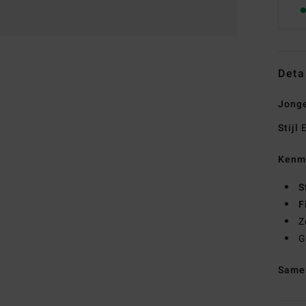
Deta
Jonge
Stijl
E
Kenm
S
F
Z
G
Same