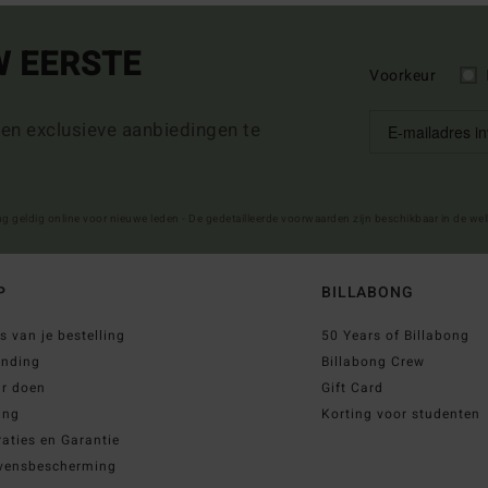
W EERSTE
Voorkeur
 en exclusieve aanbiedingen te
ng geldig online voor nieuwe leden - De gedetailleerde voorwaarden zijn beschikbaar in de we
P
BILLABONG
s van je bestelling
50 Years of Billabong
ending
Billabong Crew
ur doen
Gift Card
ing
Korting voor studenten
aties en Garantie
vensbescherming