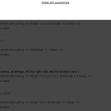
View all countries
waliteitverhouding
: 4
Maat
: Groot
Materiaal
: 4
Kleur
: 4
/5
/5
/5
uct aan
025
waliteitverhouding
: 5
Materiaal
: 5
Kleur
: 5
/5
/5
/5
uct aan
5
otton, as always, it's the right size and it's sooooo cute :)
waliteitverhouding
: 5
Maat
: Perfecte maat
Materiaal
: 5
Kleur
: 5
/5
/5
/5
uct aan
er 2025
t
waliteitverhouding
: 5
Maat
: Groot
Materiaal
: 5
Kleur
: 5
/5
/5
/5
uct aan