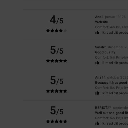
4
Ana
4. januari 2026
/5
Website
Comfort
: 4
Prijs-k
/5
Ik raad dit prod
5
Sarah
2. december 2
/5
Good quality
Comfort
: 5
Prijs-k
/5
Ik raad dit prod
5
Ana
14. oktober 202
/5
Because it has good c
Comfort
: 5
Prijs-k
/5
Ik raad dit prod
5
BERIOT
27. septemb
/5
Well cut and good fi
Comfort
: 5
Prijs-k
/5
Ik raad dit prod