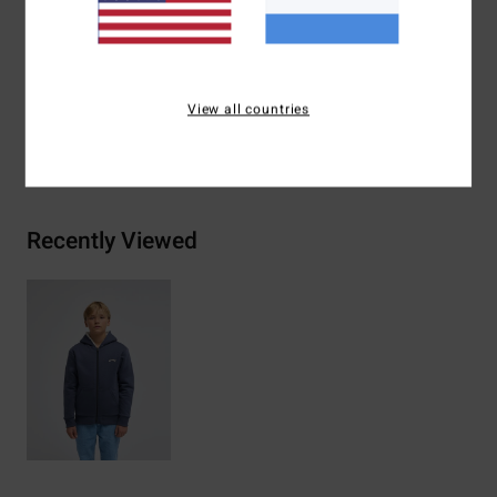
Samenstelling
[Hoofdstof] 55% katoen, 25% gerecycled
katoen, 20% gerecycled polyester
View all countries
Bezorging & Retour
Recently Viewed