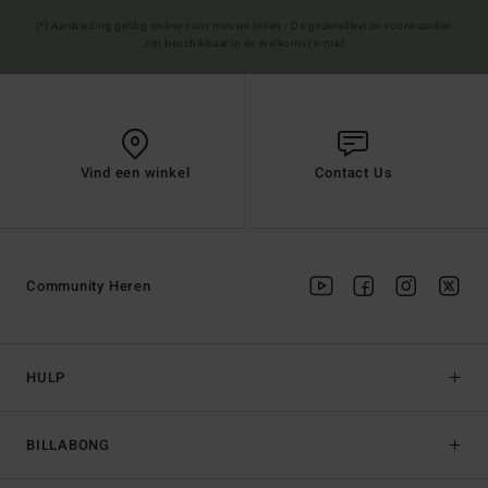
(*) Aanbieding geldig online voor nieuwe leden - De gedetailleerde voorwaarden
zijn beschikbaar in de welkomst e-mail
Vind een winkel
Contact Us
Community Heren
HULP
BILLABONG