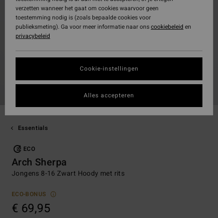
verzetten wanneer het gaat om cookies waarvoor geen
toestemming nodig is (zoals bepaalde cookies voor
publieksmeting). Ga voor meer informatie naar ons
cookiebeleid
en
privacybeleid
Cookie-instellingen
Alles accepteren
Essentials
ECO
Arch Sherpa
Jongens 8-16 Zwart Hoody met rits
ECO-BONUS
€ 69,95