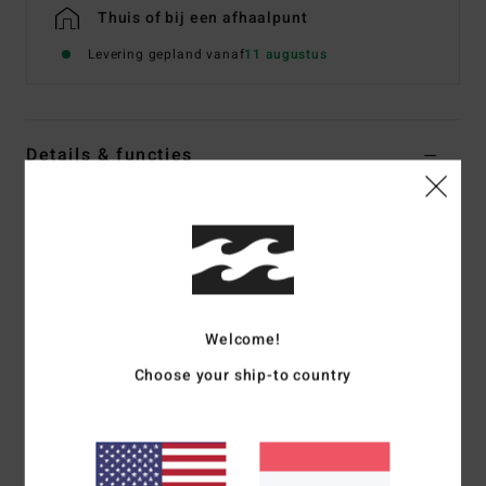
Thuis of bij een afhaalpunt
Levering gepland vanaf
11 augustus
Details & functies
Jongens 8-16 Zwart Hoody met rits
Stijl
EBBFT00126
Kleurcode
krq0
Kenmerken
Stof:
Double dye fleece van katoen en gerecycled
Welcome!
polyester, 280 g/m2
Choose your ship-to country
Fit:
Core
Geborstelde binnenkant
Billabong 'Arch'-logoborduursel op de borst
Geweven etiket.