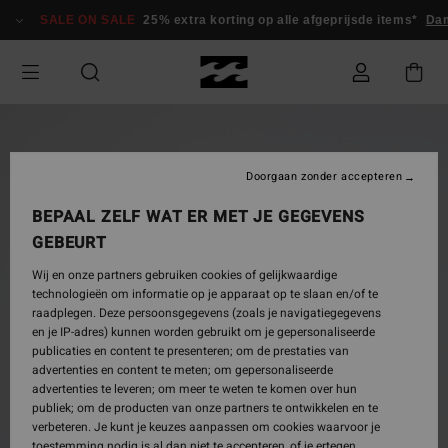
Ga
SALE ON SALE
25% extra korting op alle afgeprijsde items*
Dam
naar
Productinformatie
Doorgaan zonder accepteren
BEPAAL ZELF WAT ER MET JE GEGEVENS
GEBEURT
Wij en onze partners gebruiken cookies of gelijkwaardige
technologieën om informatie op je apparaat op te slaan en/of te
raadplegen. Deze persoonsgegevens (zoals je navigatiegegevens
en je IP-adres) kunnen worden gebruikt om je gepersonaliseerde
publicaties en content te presenteren; om de prestaties van
advertenties en content te meten; om gepersonaliseerde
advertenties te leveren; om meer te weten te komen over hun
publiek; om de producten van onze partners te ontwikkelen en te
verbeteren. Je kunt je keuzes aanpassen om cookies waarvoor je
toestemming nodig is al dan niet te accepteren, of je ertegen