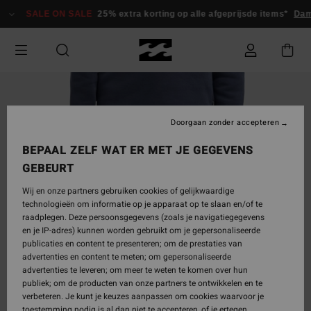
Ga
SALE ON SALE
25% extra korting op alle afgeprijsde items*
Dam
naar
Productinformatie
Doorgaan zonder accepteren
BEPAAL ZELF WAT ER MET JE GEGEVENS
GEBEURT
Wij en onze partners gebruiken cookies of gelijkwaardige
technologieën om informatie op je apparaat op te slaan en/of te
raadplegen. Deze persoonsgegevens (zoals je navigatiegegevens
en je IP-adres) kunnen worden gebruikt om je gepersonaliseerde
publicaties en content te presenteren; om de prestaties van
advertenties en content te meten; om gepersonaliseerde
advertenties te leveren; om meer te weten te komen over hun
publiek; om de producten van onze partners te ontwikkelen en te
verbeteren. Je kunt je keuzes aanpassen om cookies waarvoor je
toestemming nodig is al dan niet te accepteren, of je ertegen