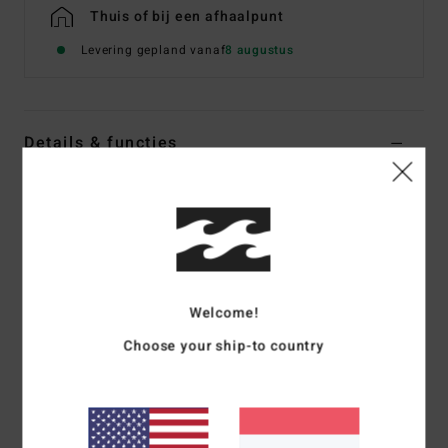
Thuis of bij een afhaalpunt
Levering gepland vanaf
8 augustus
Details & functies
Jongens 8-16 Zwart Type: Joggingbroek
Stijl
EBBNP03006
Kleurcode
krq0
Kenmerken
Stof:
Double dye fleece van gerecycled polyester en
Welcome!
katoen, 280 g/m2
Choose your ship-to country
Fit:
Klassiek model
Taille:
Elastische tailleband
Borduursel op de linkerpijp
Opgestikte achterzak met geweven etiket