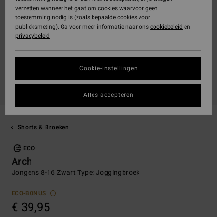
verzetten wanneer het gaat om cookies waarvoor geen
toestemming nodig is (zoals bepaalde cookies voor
publieksmeting). Ga voor meer informatie naar ons
cookiebeleid
en
privacybeleid
Cookie-instellingen
Alles accepteren
Shorts & Broeken
ECO
Arch
Jongens 8-16 Zwart Type: Joggingbroek
ECO-BONUS
€ 39,95