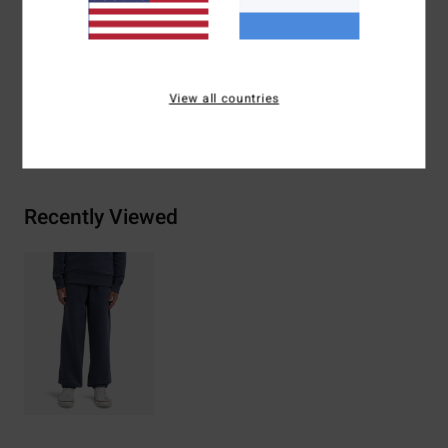
Samenstelling
[Hoofdstof] 55% katoen, 25% gerecycled
katoen, 20% gerecycled polyester
View all countries
Bezorging & Retour
Recently Viewed