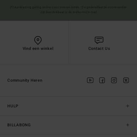
(*) Aanbieding geldig online voor nieuwe leden - De gedetailleerde voorwaarden
zijn beschikbaar in de welkomst e-mail
Vind een winkel
Contact Us
Community Heren
HULP
BILLABONG