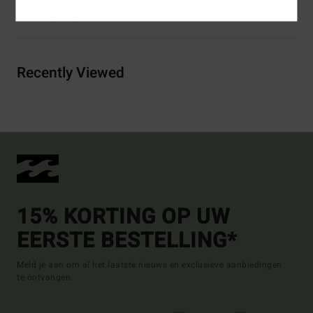
Bezorging & Retour
Recently Viewed
15% KORTING OP UW
EERSTE BESTELLING*
Meld je aan om al het laatste nieuws en exclusieve aanbiedingen
te ontvangen.