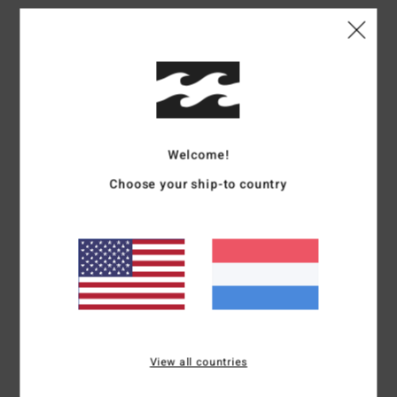
Details & functies
Jongens 8-16 Beige T-shirt met korte mouwen
Stijl
EBBKT03003
Kleurcode
tfh0
Welcome!
Kenmerken
Choose your ship-to country
Stof:
Katoen [160 g/m2] garengeverfde gestreepte jersey
Ribboord bij de kraag
Borduurwerk op de borst
Kledingstuk-verzachtende wasbehandeling voor een stof
die superzacht aanvoelt
Arch logoabel bij de zijnaad
Samenstelling
[Hoofdstof] 100% katoen
View all countries