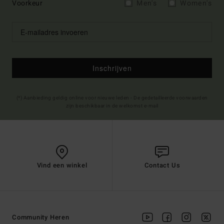
Voorkeur
Men's
Women's
Inschrijven
(*) Aanbieding geldig online voor nieuwe leden - De gedetailleerde voorwaarden
zijn beschikbaar in de welkomst e-mail
Vind een winkel
Contact Us
Community Heren