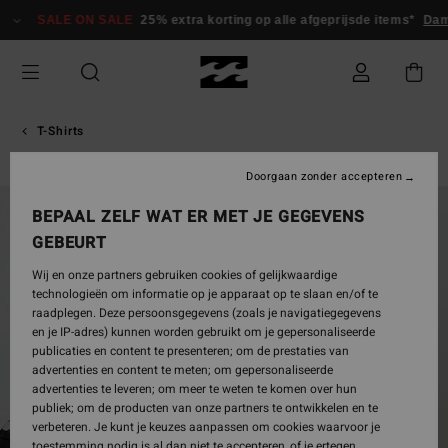
Ga
SALE ON SALE
25% extra korting op alle afgeprijsde items*
Dam
naar
Productinformatie
T-Shirts
Doorgaan zonder accepteren
UITVERKOCHT
BEPAAL ZELF WAT ER MET JE GEGEVENS
GEBEURT
Wij en onze partners gebruiken cookies of gelijkwaardige
technologieën om informatie op je apparaat op te slaan en/of te
raadplegen. Deze persoonsgegevens (zoals je navigatiegegevens
en je IP-adres) kunnen worden gebruikt om je gepersonaliseerde
publicaties en content te presenteren; om de prestaties van
advertenties en content te meten; om gepersonaliseerde
advertenties te leveren; om meer te weten te komen over hun
publiek; om de producten van onze partners te ontwikkelen en te
verbeteren. Je kunt je keuzes aanpassen om cookies waarvoor je
toestemming nodig is al dan niet te accepteren, of je ertegen