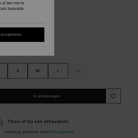
al dan niet te
ON SALE EXTRA 25%
zoals bepaalde
Multi
 accepteren
S
M
L
XL
In winkelwagen
Thuis of bij een afhaalpunt
Levering gepland vanaf
10 augustus