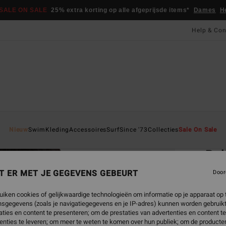
SALE ON SALE
25% extra korting op alle afgeprijsde items*
Dames
H
Help & Con
Startpa
Nieuw
Swim
Kleding
Accessoires
Surf
Since '73
Collecties
Sale On Sale
EC
Bel
Dames
T ER MET JE GEGEVENS GEBEURT
Door
€ 39,
uiken cookies of gelijkwaardige technologieën om informatie op je apparaat op t
€ 1
sgegevens (zoals je navigatiegegevens en je IP-adres) kunnen worden gebruikt
ties en content te presenteren; om de prestaties van advertenties en content t
SALE
enties te leveren; om meer te weten te komen over hun publiek; om de producten