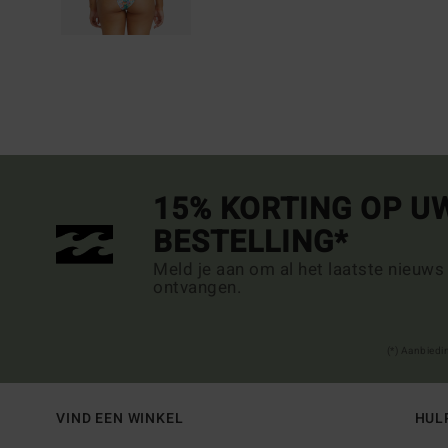
15% KORTING OP U
BESTELLING*
Meld je aan om al het laatste nieuws
ontvangen.
(*) Aanbiedi
VIND EEN WINKEL
HUL