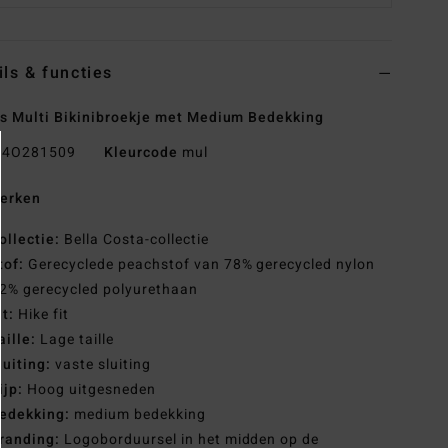
ils & functies
 Multi Bikinibroekje met Medium Bedekking
4O281509
Kleurcode
mul
erken
ollectie:
Bella Costa-collectie
tof:
Gerecyclede peachstof van 78% gerecycled nylon
2% gerecycled polyurethaan
it:
Hike fit
aille:
Lage taille
luiting:
vaste sluiting
ijp:
Hoog uitgesneden
edekking:
medium bedekking
randing:
Logoborduursel in het midden op de