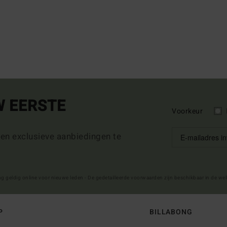
W EERSTE
Voorkeur
 en exclusieve aanbiedingen te
ng geldig online voor nieuwe leden - De gedetailleerde voorwaarden zijn beschikbaar in de we
P
BILLABONG