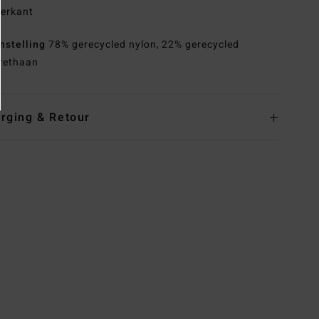
terkant
nstelling
78% gerecycled nylon, 22% gerecycled
rethaan
rging & Retour