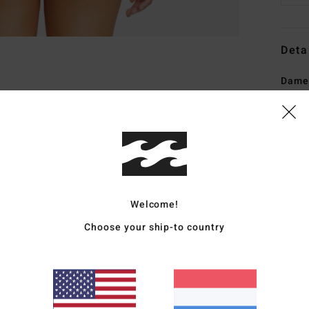
Deta
Dames
Stijl
2
Kenm
C
S
en 2
Welcome!
F
Choose your ship-to country
T
S
P
B
B