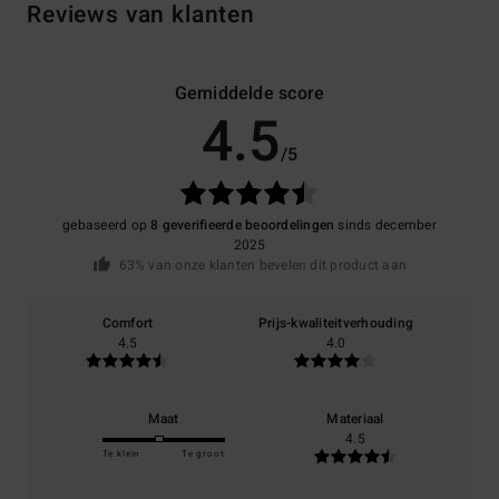
Reviews van klanten
Gemiddelde score
4.5
/5
gebaseerd op
8 geverifieerde beoordelingen
sinds december
2025
63% van onze klanten bevelen dit product aan
Comfort
Prijs-kwaliteitverhouding
4.5
4.0
Maat
Materiaal
4.5
Te klein
Te groot