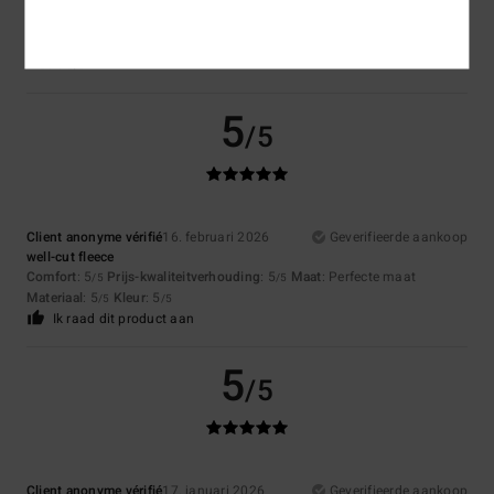
Johannes
29. maart 2026
Geverifieerde aankoop
The sleeves are too short; value for money is so-so.
Comfort
: 3
Prijs-kwaliteitverhouding
: 2
Maat
: Klein
Materiaal
: 3
/5
/5
/5
Kleur
: 5
/5
5
/5
Client anonyme vérifié
16. februari 2026
Geverifieerde aankoop
well-cut fleece
Comfort
: 5
Prijs-kwaliteitverhouding
: 5
Maat
: Perfecte maat
/5
/5
Materiaal
: 5
Kleur
: 5
/5
/5
Ik raad dit product aan
5
/5
Client anonyme vérifié
17. januari 2026
Geverifieerde aankoop