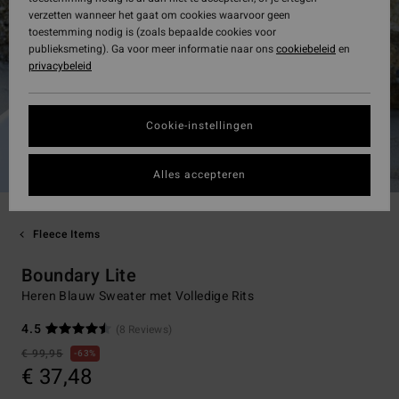
verzetten wanneer het gaat om cookies waarvoor geen
toestemming nodig is (zoals bepaalde cookies voor
publieksmeting). Ga voor meer informatie naar ons
cookiebeleid
en
privacybeleid
Cookie-instellingen
Alles accepteren
Fleece Items
Boundary Lite
Heren Blauw Sweater met Volledige Rits
4.5
(8 Reviews)
€ 99,95
63%
€ 37,48