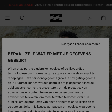
Ga
SALE ON SALE
25% extra korting op alle afgeprijsde items*
Da
naar
Productinformatie
Doorgaan zonder accepteren
BEPAAL ZELF WAT ER MET JE GEGEVENS
GEBEURT
Wij en onze partners gebruiken cookies of gelijkwaardige
technologieën om informatie op je apparaat op te slaan en/of te
raadplegen. Deze persoonsgegevens (zoals je navigatiegegevens
en je IP-adres) kunnen worden gebruikt om je gepersonaliseerde
publicaties en content te presenteren; om de prestaties van
advertenties en content te meten; om gepersonaliseerde
advertenties te leveren; om meer te weten te komen over hun
publiek; om de producten van onze partners te ontwikkelen en te
verbeteren. Je kunt je keuzes aanpassen om cookies waarvoor je
toestemming nodig is al dan niet te accepteren, of je ertegen