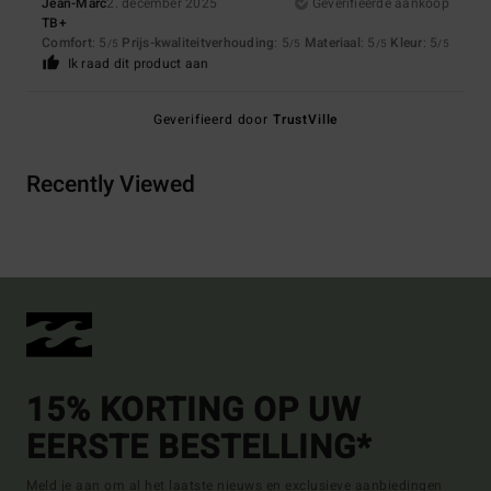
Jean-Marc
2. december 2025
Geverifieerde aankoop
TB+
Comfort
: 5
Prijs-kwaliteitverhouding
: 5
Materiaal
: 5
Kleur
: 5
/5
/5
/5
/5
Ik raad dit product aan
Geverifieerd door
TrustVille
Recently Viewed
15% KORTING OP UW
EERSTE BESTELLING*
Meld je aan om al het laatste nieuws en exclusieve aanbiedingen