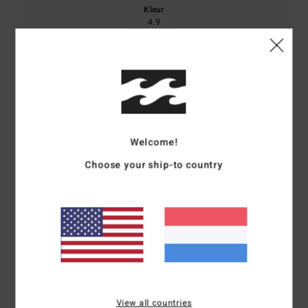
Kleur
4.9
3
/5
Welcome!
Choose your ship-to country
Johannes
29. maart 2026
Geverifieerde aankoop
The sleeves are too short; value for money is so-so
Comfort
: 3
Prijs-kwaliteitverhouding
: 2
Maat
: Klein
Materiaal
: 3
/5
/5
/5
Kleur
: 4
/5
3
/5
View all countries