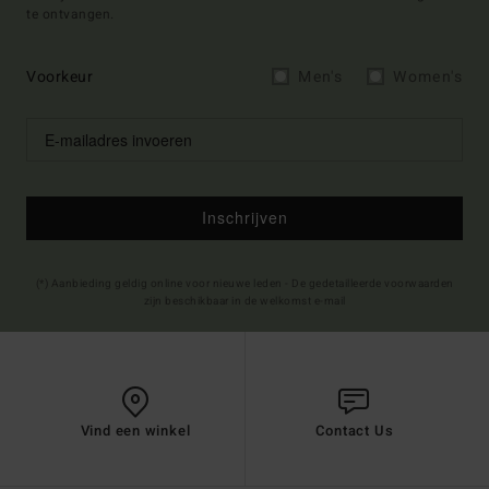
te ontvangen.
Voorkeur
Men's
Women's
Inschrijven
(*) Aanbieding geldig online voor nieuwe leden - De gedetailleerde voorwaarden
zijn beschikbaar in de welkomst e-mail
Vind een winkel
Contact Us