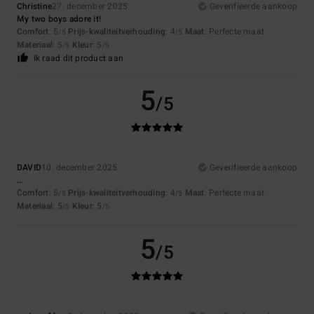
Christine
27. december 2025
Geverifieerde aankoop
My two boys adore it!
Comfort
: 5
Prijs-kwaliteitverhouding
: 4
Maat
: Perfecte maat
/5
/5
Materiaal
: 5
Kleur
: 5
/5
/5
Ik raad dit product aan
5
/5
DAVID
10. december 2025
Geverifieerde aankoop
...
Comfort
: 5
Prijs-kwaliteitverhouding
: 4
Maat
: Perfecte maat
/5
/5
Materiaal
: 5
Kleur
: 5
/5
/5
5
/5