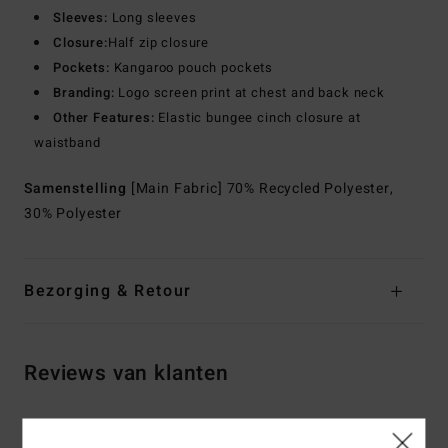
Sleeves:
Long sleeves
Closure:
Half zip closure
Pockets:
Kangaroo pouch pockets
Branding:
Logo screen print at chest and back neck
Other Features:
Elastic bungee cinch closure at
waistband
Samenstelling
[Main Fabric] 70% Recycled Polyester,
30% Polyester
Bezorging & Retour
Reviews van klanten
Gemiddelde score