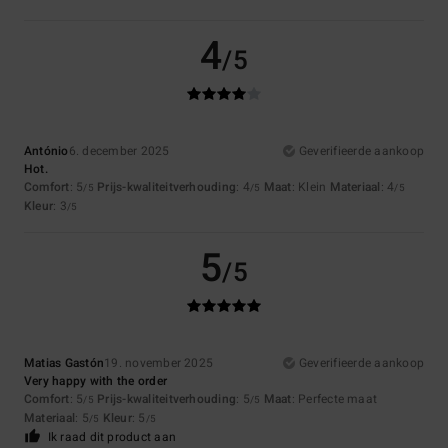
4
/5
António
6. december 2025
Geverifieerde aankoop
Hot.
Comfort
: 5
Prijs-kwaliteitverhouding
: 4
Maat
: Klein
Materiaal
: 4
/5
/5
/5
Kleur
: 3
/5
5
/5
Matias Gastón
19. november 2025
Geverifieerde aankoop
Very happy with the order
Comfort
: 5
Prijs-kwaliteitverhouding
: 5
Maat
: Perfecte maat
/5
/5
Materiaal
: 5
Kleur
: 5
/5
/5
Ik raad dit product aan