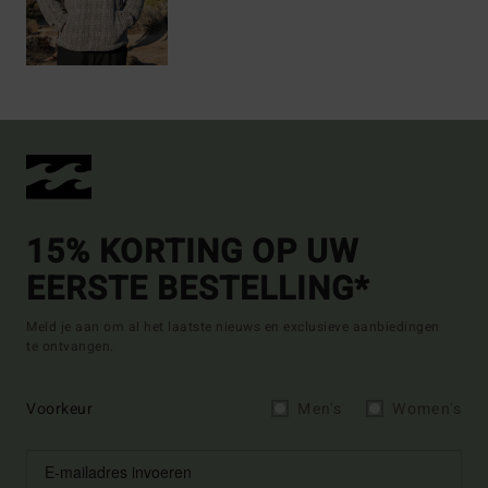
15% KORTING OP UW
EERSTE BESTELLING*
Meld je aan om al het laatste nieuws en exclusieve aanbiedingen
te ontvangen.
Voorkeur
Men's
Women's