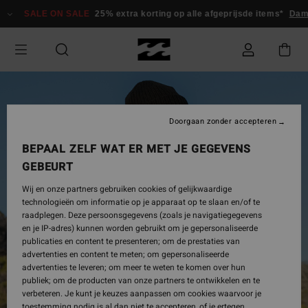
Ga
SALE ON SALE
25% extra korting op alle afgeprijsde items*
Dame
naar
Productinformatie
Doorgaan zonder accepteren
BEPAAL ZELF WAT ER MET JE GEGEVENS
GEBEURT
Wij en onze partners gebruiken cookies of gelijkwaardige
technologieën om informatie op je apparaat op te slaan en/of te
raadplegen. Deze persoonsgegevens (zoals je navigatiegegevens
en je IP-adres) kunnen worden gebruikt om je gepersonaliseerde
publicaties en content te presenteren; om de prestaties van
advertenties en content te meten; om gepersonaliseerde
advertenties te leveren; om meer te weten te komen over hun
publiek; om de producten van onze partners te ontwikkelen en te
verbeteren. Je kunt je keuzes aanpassen om cookies waarvoor je
toestemming nodig is al dan niet te accepteren, of je ertegen