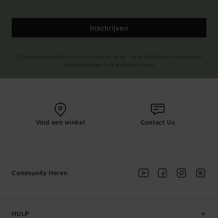
Inschrijven
(*) Aanbieding geldig online voor nieuwe leden - De gedetailleerde voorwaarden
zijn beschikbaar in de welkomst e-mail
Vind een winkel
Contact Us
Community Heren
HULP