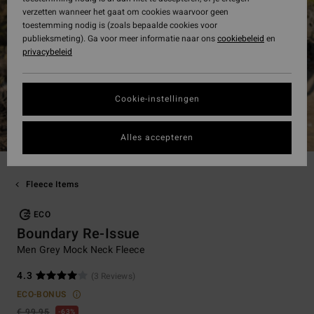
verzetten wanneer het gaat om cookies waarvoor geen
toestemming nodig is (zoals bepaalde cookies voor
publieksmeting). Ga voor meer informatie naar ons
cookiebeleid
en
privacybeleid
Cookie-instellingen
Alles accepteren
Fleece Items
ECO
Boundary Re-Issue
Men Grey Mock Neck Fleece
4.3
(3 Reviews)
ECO-BONUS
€ 99,95
63%