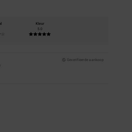
al
Kleur
5.0
Geverifieerde aankoop
e