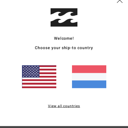
A
Same
polye
Welcome!
Choose your ship-to country
Bezo
Gemiddelde score
5.0
View all countries
/5