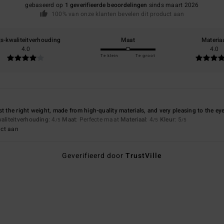
gebaseerd op
1 geverifieerde beoordelingen
sinds maart 2026
100% van onze klanten bevelen dit product aan
js-kwaliteitverhouding
Maat
Materia
4.0
4.0
Te klein
Te groot
t the right weight, made from high-quality materials, and very pleasing to the ey
waliteitverhouding
: 4
Maat
: Perfecte maat
Materiaal
: 4
Kleur
: 5
/5
/5
/5
uct aan
Geverifieerd door
TrustVille