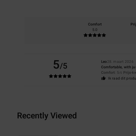
Comfort
Pri
5.0
5
Leo
28. maart 2026
/5
Comfortable, with jus
Comfort
: 5
Prijs-k
/5
Ik raad dit prod
Recently Viewed