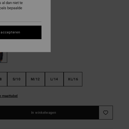
8,48
al dan niet te
zoals bepaalde
ON SALE EXTRA 25%
Ombre Blue
 accepteren
8
S/10
M/12
L/14
XL/16
e maattabel
In winkelwagen