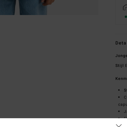
Deta
Jonge
Stijl
E
Kenm
S
C
cap
J
E
S