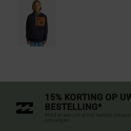
15% KORTING OP U
BESTELLING*
Meld je aan om al het laatste nieuws
ontvangen.