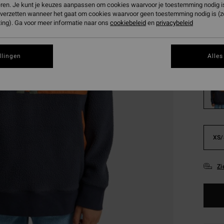
€ 2
eren. Je kunt je keuzes aanpassen om cookies waarvoor je toestemming nodig is 
n verzetten wanneer het gaat om cookies waarvoor geen toestemming nodig is (
SALE
ing). Ga voor meer informatie naar ons
cookiebeleid
en
privacybeleid
SALE 
Kleur
llingen
Alles
XS/
Zi