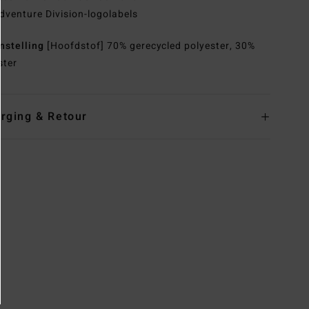
dventure Division-logolabels
nstelling
[Hoofdstof] 70% gerecycled polyester, 30%
ster
rging & Retour