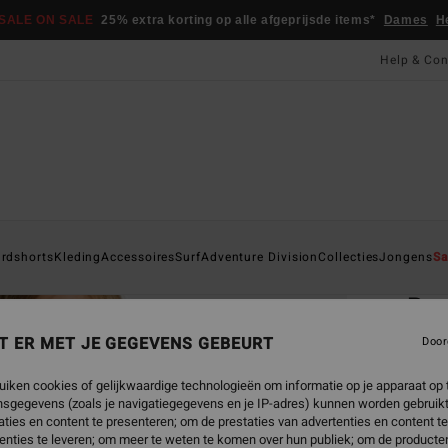
SALE ON SALE
25% extra korting op alle afgeprijsde items*
Dames
H
Help & Con
Startpa
rdshorts
Kleding
Accessoires
Surf
Adventure Division
Collecties
Jongens
Sa
EC
Bo
Jonge
T ER MET JE GEGEVENS GEBEURT
Door
5.0
uiken cookies of gelijkwaardige technologieën om informatie op je apparaat op t
ECO-B
sgegevens (zoals je navigatiegegevens en je IP-adres) kunnen worden gebruikt
ties en content te presenteren; om de prestaties van advertenties en content t
€ 75,
enties te leveren; om meer te weten te komen over hun publiek; om de producten