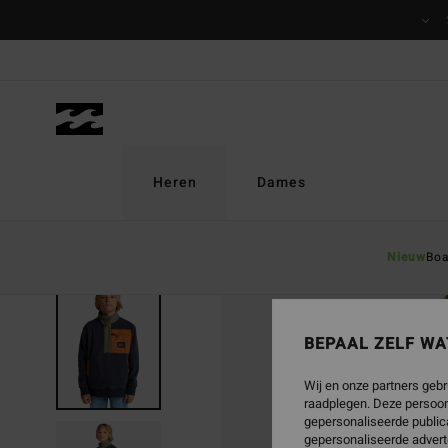
Ga
naar
Productinformatie
Heren
Dames
Nieuw
Boa
BEPAAL ZELF WA
Wij en onze partners gebr
raadplegen. Deze persoon
gepersonaliseerde publica
gepersonaliseerde advert