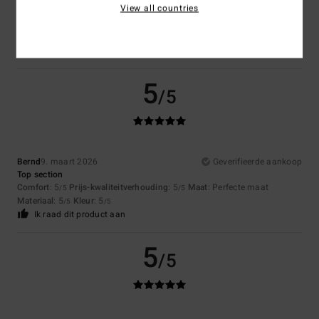
View all countries
Great lightweight t shirt
Comfort
: 5
Prijs-kwaliteitverhouding
: 5
Maat
: Perfecte maat
/5
/5
Materiaal
: 5
Kleur
: 5
/5
/5
Ik raad dit product aan
5
/5
Bernd
9. maart 2026
Geverifieerde aankoop
Top section
Comfort
: 5
Prijs-kwaliteitverhouding
: 5
Maat
: Perfecte maat
/5
/5
Materiaal
: 5
Kleur
: 5
/5
/5
Ik raad dit product aan
5
/5