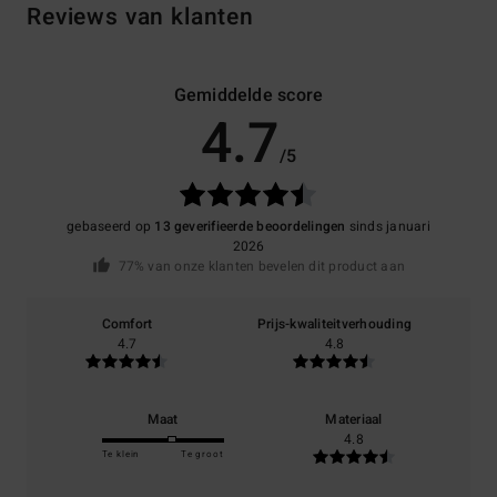
Reviews van klanten
Gemiddelde score
4.7
/5
gebaseerd op
13 geverifieerde beoordelingen
sinds januari
2026
77% van onze klanten bevelen dit product aan
Comfort
Prijs-kwaliteitverhouding
4.7
4.8
Maat
Materiaal
4.8
Te klein
Te groot