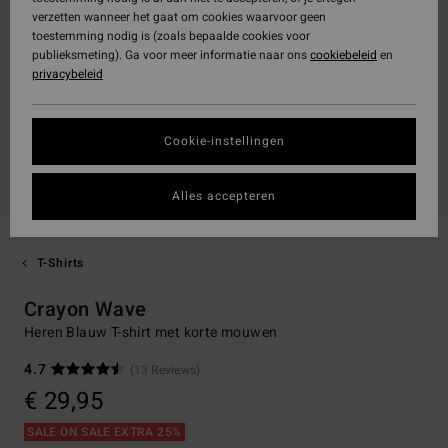
verzetten wanneer het gaat om cookies waarvoor geen
toestemming nodig is (zoals bepaalde cookies voor
publieksmeting). Ga voor meer informatie naar ons
cookiebeleid
en
privacybeleid
Cookie-instellingen
Alles accepteren
T-Shirts
Crayon Wave
Heren Blauw T-shirt met korte mouwen
4.7
(13 Reviews)
€ 29,95
SALE ON SALE EXTRA 25%