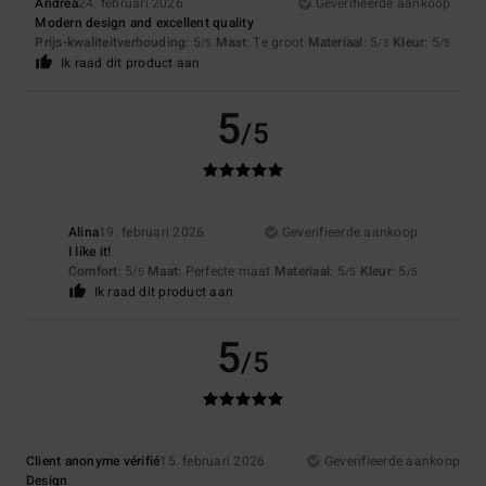
Andrea
24. februari 2026
Geverifieerde aankoop
Modern design and excellent quality
Prijs-kwaliteitverhouding
: 5
Maat
: Te groot
Materiaal
: 5
Kleur
: 5
/5
/5
/5
Ik raad dit product aan
5
/5
Alina
19. februari 2026
Geverifieerde aankoop
I like it!
Comfort
: 5
Maat
: Perfecte maat
Materiaal
: 5
Kleur
: 5
/5
/5
/5
Ik raad dit product aan
5
/5
Client anonyme vérifié
15. februari 2026
Geverifieerde aankoop
Design