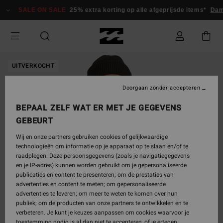
Ga
SALE ON SALE
25% extra korting op alle afgeprijsde items*
Da
naar
Productinformatie
UITVERKOCHT
Doorgaan zonder accepteren
BEPAAL ZELF WAT ER MET JE GEGEVENS
GEBEURT
Wij en onze partners gebruiken cookies of gelijkwaardige
technologieën om informatie op je apparaat op te slaan en/of te
raadplegen. Deze persoonsgegevens (zoals je navigatiegegevens
en je IP-adres) kunnen worden gebruikt om je gepersonaliseerde
publicaties en content te presenteren; om de prestaties van
advertenties en content te meten; om gepersonaliseerde
advertenties te leveren; om meer te weten te komen over hun
publiek; om de producten van onze partners te ontwikkelen en te
verbeteren. Je kunt je keuzes aanpassen om cookies waarvoor je
toestemming nodig is al dan niet te accepteren, of je ertegen