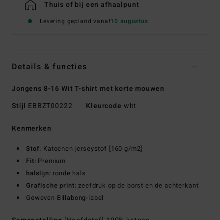
Thuis of bij een afhaalpunt
Levering gepland vanaf
10 augustus
Details & functies
Jongens 8-16 Wit T-shirt met korte mouwen
Stijl
EBBZT00222
Kleurcode
wht
Kenmerken
Stof:
Katoenen jerseystof [160 g/m2]
Fit:
Premium
halslijn:
ronde hals
Grafische print:
zeefdruk op de borst en de achterkant
Geweven Billabong-label