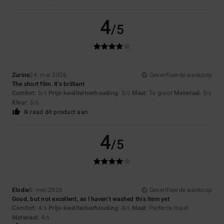
4
/5
Zurine
24. mei 2026
Geverifieerde aankoop
The short film. It’s brilliant
Comfort
: 5
Prijs-kwaliteitverhouding
: 5
Maat
: Te groot
Materiaal
: 5
/5
/5
/5
Kleur
: 5
/5
Ik raad dit product aan
4
/5
Elodie
5. mei 2026
Geverifieerde aankoop
Good, but not excellent, as I haven't washed this item yet
Comfort
: 4
Prijs-kwaliteitverhouding
: 4
Maat
: Perfecte maat
/5
/5
Materiaal
: 4
/5