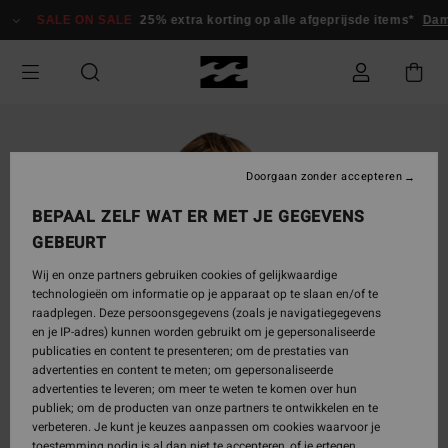
Ga
SALE ON SALE
25% extra korting op alle afgeprijsde items*
Dame
naar
Productinformatie
Doorgaan zonder accepteren
BEPAAL ZELF WAT ER MET JE GEGEVENS
GEBEURT
Wij en onze partners gebruiken cookies of gelijkwaardige
technologieën om informatie op je apparaat op te slaan en/of te
raadplegen. Deze persoonsgegevens (zoals je navigatiegegevens
en je IP-adres) kunnen worden gebruikt om je gepersonaliseerde
publicaties en content te presenteren; om de prestaties van
advertenties en content te meten; om gepersonaliseerde
advertenties te leveren; om meer te weten te komen over hun
publiek; om de producten van onze partners te ontwikkelen en te
verbeteren. Je kunt je keuzes aanpassen om cookies waarvoor je
toestemming nodig is al dan niet te accepteren, of je ertegen