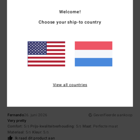
Welcome!
Maat
Materiaal
Choose your ship-to country
4.7
Te klein
Te groot
Kleur
5.0
5
/5
View all countries
Fernando
26. juni 2026
Geverifieerde aankoop
Very pretty
Comfort
: 5
Prijs-kwaliteitverhouding
: 5
Maat
: Perfecte maat
/5
/5
Materiaal
: 5
Kleur
: 5
/5
/5
Ik raad dit product aan