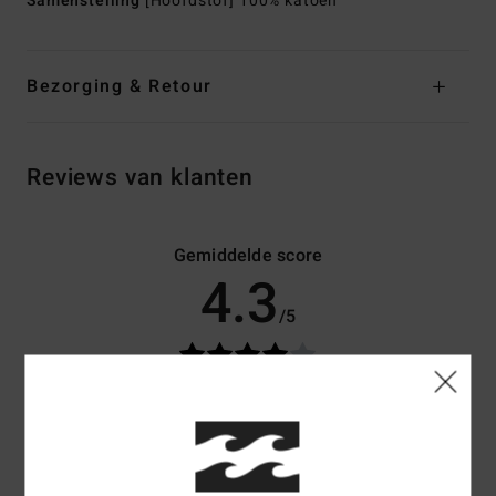
Samenstelling
[Hoofdstof] 100% katoen
Bezorging & Retour
Reviews van klanten
Gemiddelde score
4.3
/5
gebaseerd op
3 geverifieerde beoordelingen
sinds mei 2026
100% van onze klanten bevelen dit product aan
Comfort
Prijs-kwaliteitverhouding
4.7
4.7