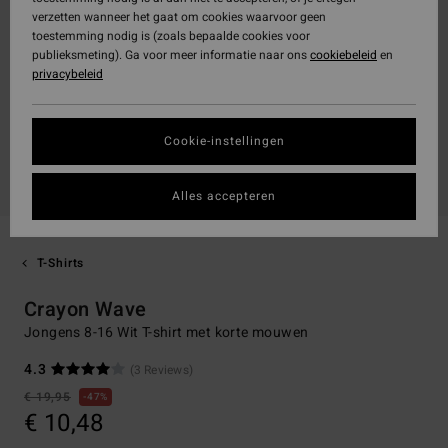
verzetten wanneer het gaat om cookies waarvoor geen
toestemming nodig is (zoals bepaalde cookies voor
publieksmeting). Ga voor meer informatie naar ons
cookiebeleid
en
privacybeleid
Cookie-instellingen
Alles accepteren
T-Shirts
Crayon Wave
Jongens 8-16 Wit T-shirt met korte mouwen
4.3
(3 Reviews)
€ 19,95
47%
€ 10,48