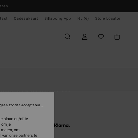
eren
tact
Cadeaukaart
Billabong App
NL (€)
Store Locator
gina
Dames
Swim
Bikini Bovenstukjes
nkle Crush Multi Tri
Geel Triangel bikinitop
gaan zonder accepteren
5,95
e slaan en/of te
 om je
3 x € 15,32, zonder rente met
e meten; om
 van onze partners te