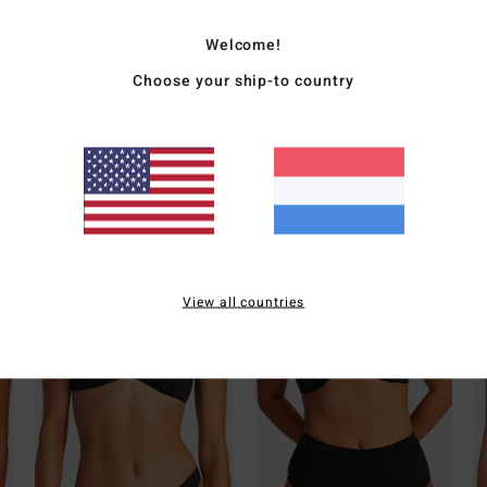
span
Welcome!
Choose your ship-to country
Bezo
Whats the Coverage
View all countries