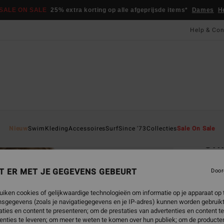
SALE ON SALE
25% extra korting op alle afgeprijsde items*
Dames
H
Help & Con
Startpa
Nieuw
Swim
Kleding
Accessoires
Surf
Since '73
Collecties
Sale On Sale
Cri
Dames 
T ER MET JE GEGEVENS GEBEURT
Door
€ 4
uiken cookies of gelijkwaardige technologieën om informatie op je apparaat op t
sgegevens (zoals je navigatiegegevens en je IP-adres) kunnen worden gebruikt
Betaal 
ties en content te presenteren; om de prestaties van advertenties en content t
enties te leveren; om meer te weten te komen over hun publiek; om de producten