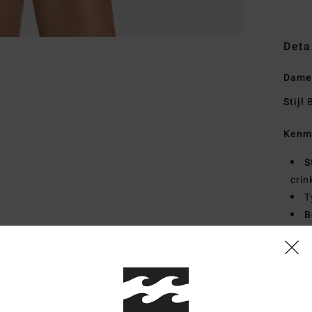
Deta
Dames
Stijl
B
Kenm
S
crin
T
B
B
B
Van
Same