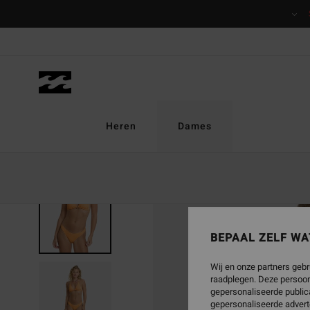
Ga
naar
Productinformatie
Heren
Dames
NIEUW PRODUCT
BEPAAL ZELF WA
Wij en onze partners gebr
raadplegen. Deze persoon
gepersonaliseerde publica
gepersonaliseerde advert