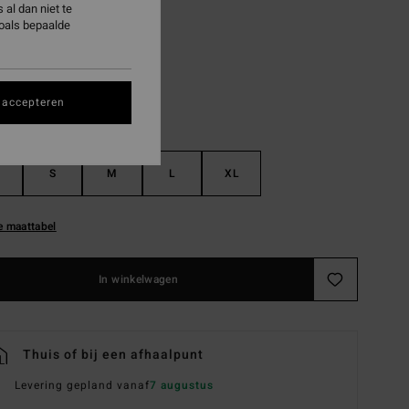
al dan niet te
Sundress
zoals bepaalde
 accepteren
S
M
L
XL
e maattabel
In winkelwagen
Thuis of bij een afhaalpunt
Levering gepland vanaf
7 augustus