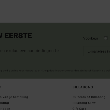
W EERSTE
Voorkeur
 en exclusieve aanbiedingen te
ng geldig online voor nieuwe leden - De gedetailleerde voorwaarden zijn beschikbaar in de we
P
BILLABONG
s van je bestelling
50 Years of Billabong
ending
Billabong Crew
ur doen
Gift Card