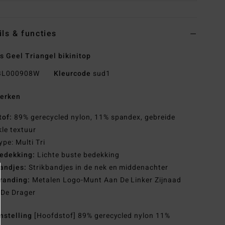
ils & functies
 Geel Triangel bikinitop
L000908W
Kleurcode
sud1
erken
tof:
89% gerecycled nylon, 11% spandex, gebreide
kle textuur
ype: Multi Tri
edekking:
Lichte buste bedekking
andjes:
Strikbandjes in de nek en middenachter
randing:
Metalen Logo-Munt Aan De Linker Zijnaad
 De Drager
nstelling
[Hoofdstof] 89% gerecycled nylon 11%