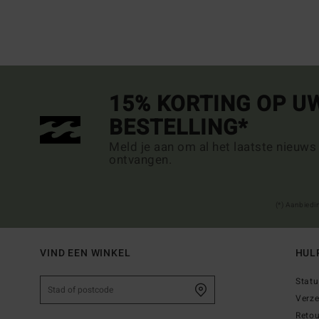
15% KORTING OP U
BESTELLING*
Meld je aan om al het laatste nieuws
ontvangen.
(*) Aanbiedi
VIND EEN WINKEL
HUL
Statu
Verz
Reto