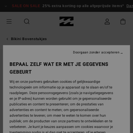
Ga
SALE ON SALE
25% extra korting op alle afgeprijsde items*
Dam
naar
Productinformatie
Bikini Bovenstukjes
Doorgaan zonder accepteren
BEPAAL ZELF WAT ER MET JE GEGEVENS
GEBEURT
Wij en onze partners gebruiken cookies of gelijkwaardige
technologieën om informatie op je apparaat op te slaan en/of te
raadplegen. Deze persoonsgegevens (zoals je navigatiegegevens
en je IP-adres) kunnen worden gebruikt om je gepersonaliseerde
publicaties en content te presenteren; om de prestaties van
advertenties en content te meten; om gepersonaliseerde
advertenties te leveren; om meer te weten te komen over hun
publiek; om de producten van onze partners te ontwikkelen en te
verbeteren. Je kunt je keuzes aanpassen om cookies waarvoor je
toestemming nodig is al dan niet te accepteren, of je ertegen