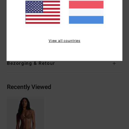
Sluiting:
S-haakje in het midden op de rug
Branding:
Logoborduursel
Andere kenmerken: Naden.
Samenstelling
[Hoofdmateriaal] 78% gerecyclede nylon,
View all countries
22% elastaan
Bezorging & Retour
Recently Viewed