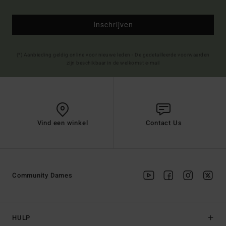
Inschrijven
(*) Aanbieding geldig online voor nieuwe leden - De gedetailleerde voorwaarden
zijn beschikbaar in de welkomst e-mail
Vind een winkel
Contact Us
Community Dames
HULP