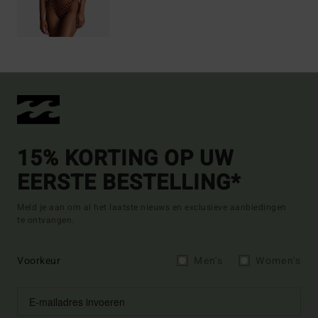
15% KORTING OP UW
EERSTE BESTELLING*
Meld je aan om al het laatste nieuws en exclusieve aanbiedingen
te ontvangen.
Voorkeur
Men's
Women's