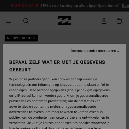
Ga
SALE ON SALE
25% extra korting op alle afgeprijsde items*
Dam
naar
Productinformatie
NIEUW PRODUCT
Doorgaan zonder accepteren
BEPAAL ZELF WAT ER MET JE GEGEVENS
GEBEURT
Wij en onze partners gebruiken cookies of gelijkwaardige
technologieën om informatie op je apparaat op te slaan en/of te
raadplegen. Deze persoonsgegevens (zoals je navigatiegegevens
en je IP-adres) kunnen worden gebruikt om je gepersonaliseerde
publicaties en content te presenteren; om de prestaties van
advertenties en content te meten; om gepersonaliseerde
advertenties te leveren; om meer te weten te komen over hun
publiek; om de producten van onze partners te ontwikkelen en te
verbeteren. Je kunt je keuzes aanpassen om cookies waarvoor je
toestemming nodig is al dan niet te accepteren, of je ertegen