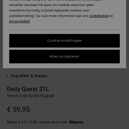
verzetten wanneer het gaat om cookies waarvoor geen
toestemming nodig is (zoals bepaalde cookies voor
publieksmeting). Ga voor meer informatie naar ons
cookiebeleid
en
privacybeleid
Cookie-instellingen
Alles accepteren
Rugzakken & Bagage
Daily Quest 27L
Heren Grijs Grote Rugzak
€ 59,95
Betaal 3 x € 19,98, zonder rente met