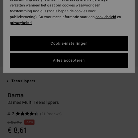
verzetten wanneer het gaat om cookies waarvoor geen
toestemming nodig is (zoals bepaalde cookies voor
publieksmeting). Ga voor meer informatie naar ons
cookiebeleid
en
privacybeleid
Cookie-instellingen
Alles accepteren
Teenslippers
Dama
Dames Multi Teenslippers
4.7
(21 Reviews)
€ 22,95
62%
€ 8,61