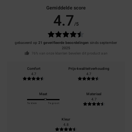
Gemiddelde score
4.7
/5
gebaseerd op
21 geverifieerde beoordelingen
sinds september
2025
76% van onze klanten bevelen dit product aan
Comfort
Prijs-kwaliteitverhouding
4.7
4.7
Maat
Materiaal
4.7
Te klein
Te groot
Kleur
4.8