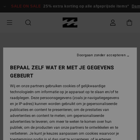
Ga
SALE ON SALE
25% extra korting op alle afgeprijsde items*
Da
naar
Productinformatie
Doorgaan zonder accepteren
BEPAAL ZELF WAT ER MET JE GEGEVENS
GEBEURT
Wij en onze partners gebruiken cookies of gelijkwaardige
technologieën om informatie op je apparaat op te slaan en/of te
raadplegen. Deze persoonsgegevens (zoals je navigatiegegevens
en je IP-adres) kunnen worden gebruikt om je gepersonaliseerde
publicaties en content te presenteren; om de prestaties van
advertenties en content te meten; om gepersonaliseerde
advertenties te leveren; om meer te weten te komen over hun
publiek; om de producten van onze partners te ontwikkelen en te
verbeteren. Je kunt je keuzes aanpassen om cookies waarvoor je
toestemming nodig is al dan niet te accepteren, of je ertegen