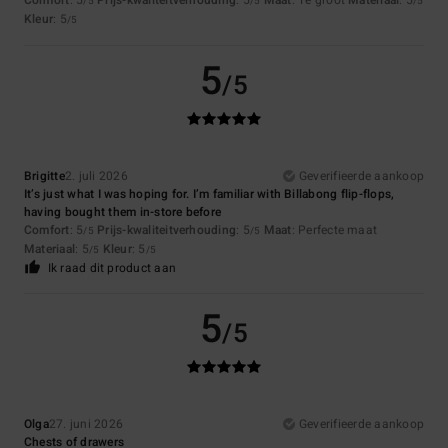
Comfort
: 5
Prijs-kwaliteitverhouding
: 5
Maat
: Te groot
Materiaal
: 5
/5
/5
/5
Kleur
: 5
/5
5
/5
Brigitte
2. juli 2026
Geverifieerde aankoop
It’s just what I was hoping for. I’m familiar with Billabong flip-flops,
having bought them in-store before
Comfort
: 5
Prijs-kwaliteitverhouding
: 5
Maat
: Perfecte maat
/5
/5
Materiaal
: 5
Kleur
: 5
/5
/5
Ik raad dit product aan
5
/5
Olga
27. juni 2026
Geverifieerde aankoop
Chests of drawers