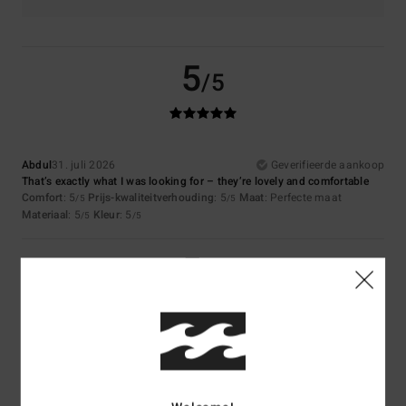
5
/5
Abdul
31. juli 2026
Geverifieerde aankoop
That’s exactly what I was looking for – they’re lovely and comfortable
Comfort
: 5
Prijs-kwaliteitverhouding
: 5
Maat
: Perfecte maat
/5
/5
Materiaal
: 5
Kleur
: 5
/5
/5
5
/5
Tanja
25. juli 2026
Geverifieerde aankoop
Really comfortable, lovely pattern
Comfort
: 5
Prijs-kwaliteitverhouding
: 5
Maat
: Perfecte maat
/5
/5