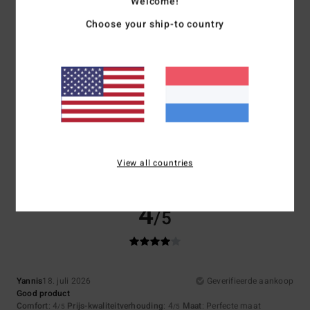
Welcome!
Materiaal
: 5
Kleur
: 5
/5
/5
Ik raad dit product aan
Choose your ship-to country
5
/5
Tanja
25. juli 2026
Geverifieerde aankoop
Really comfortable, with a cute, nostalgic pattern
Comfort
: 5
Prijs-kwaliteitverhouding
: 5
Maat
: Perfecte maat
/5
/5
Materiaal
: 5
Kleur
: 5
/5
/5
View all countries
Ik raad dit product aan
4
/5
Yannis
18. juli 2026
Geverifieerde aankoop
Good product
Comfort
: 4
Prijs-kwaliteitverhouding
: 4
Maat
: Perfecte maat
/5
/5