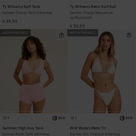
Ty Williams Surf Tank
Ty Williams Retro Surf Suit
Dames Oranje Tank bikinitop
Dames Oranje Mouwloze
surfbodysuit
€ 49,95
€ 95,95
NIEUW PRODUCT
NIEUW PRODUCT
1
1
ECO
ECO
Summer High Ava Tank
Wild Waters Remi Tri
Dames Roze Tank bikinitop
Dames Wit Triangel bikinitop