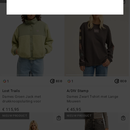
1
1
ECO
ECO
Lost Trails
A/DIV Stamp
Dames Groen Jack met
Dames Zwart T-shirt met Lange
drukknoopsluiting voor
Mouwen
€ 115,95
€ 45,95
NIEUW PRODUCT
NIEUW PRODUCT