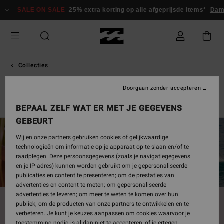
Overslaan
E ON SALE
25% extra korting op alle afgeprijsde items*
Dames
Here
naar
producten
raster
selectie
Collecties
Shapes for shapes by josie
Doorgaan zonder accepteren
Back Beach
Surf Capsule
Sunscape
Sol Searcher
Ess
BEPAAL ZELF WAT ER MET JE GEGEVENS
GEBEURT
Wij en onze partners gebruiken cookies of gelijkwaardige
technologieën om informatie op je apparaat op te slaan en/of te
raadplegen. Deze persoonsgegevens (zoals je navigatiegegevens
en je IP-adres) kunnen worden gebruikt om je gepersonaliseerde
publicaties en content te presenteren; om de prestaties van
advertenties en content te meten; om gepersonaliseerde
advertenties te leveren; om meer te weten te komen over hun
Shapes for shapes by josie
publiek; om de producten van onze partners te ontwikkelen en te
verbeteren. Je kunt je keuzes aanpassen om cookies waarvoor je
Celebrating shape and diversity.
toestemming nodig is al dan niet te accepteren, of je ertegen
A collection filled with love, light, movement and magic!