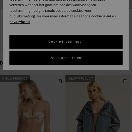
verzetten wanneer het gaat om cookies waarvoor geen
toestemming nodig is (zoals bepaalde cookies voor
publieksmeting). Ga voor meer informatie naar ons
cookiebeleid
en
privacybeleid
Blijf in de buurt, de producten zijn binnenkort
weer verkrijgbaar
Cookie-instellingen
Alles accepteren
Dit vind je misschien ook leuk
Overslaan
Ga
NIEUW PRODUCT
NIEUW PRODUCT
naar
naar
zoekfiltercriteria
sorteren
op