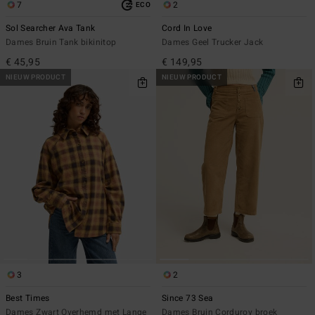
7
2
ECO
Sol Searcher Ava Tank
Cord In Love
Dames Bruin Tank bikinitop
Dames Geel Trucker Jack
€ 45,95
€ 149,95
NIEUW PRODUCT
NIEUW PRODUCT
3
2
Best Times
Since 73 Sea
Dames Zwart Overhemd met Lange
Dames Bruin Corduroy broek