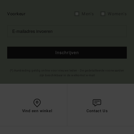
Voorkeur
Men's
Women's
Inschrijven
(*) Aanbieding geldig online voor nieuwe leden - De gedetailleerde voorwaarden
zijn beschikbaar in de welkomst e-mail
Vind een winkel
Contact Us