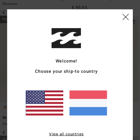
Mouwen
€ 95,95
€ 75,95
NIEUW PRODUCT
NIEUW PRODUCT
Welcome!
Choose your ship-to country
1
1
ECO
Beach Back
Follow Me
Dames Blauw Joggingbroek
Dames Zwart Broek van linnenmix
€ 75,95
€ 69,95
View all countries
NIEUW PRODUCT
NIEUW PRODUCT