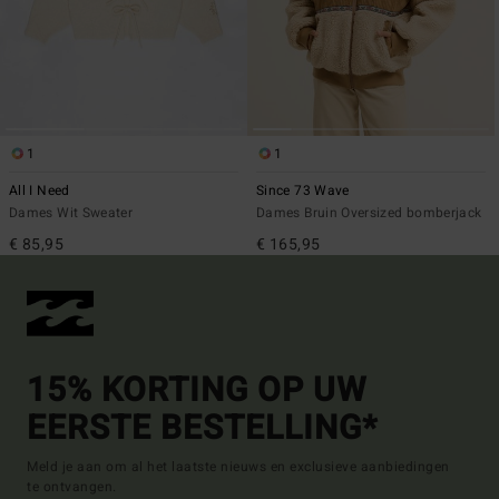
1
1
All I Need
Since 73 Wave
Dames Wit Sweater
Dames Bruin Oversized bomberjack
€ 85,95
€ 165,95
15% KORTING OP UW
EERSTE BESTELLING*
Meld je aan om al het laatste nieuws en exclusieve aanbiedingen
te ontvangen.