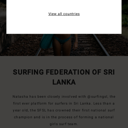
View all countries
SURFING FEDERATION OF SRI
LANKA
Natasha has been closely involved with @surfingsl, the
first ever platform for surfers in Sri Lanka. Less than a
year old, the SFSL has crowned their first national surf
champion and is in the process of forming a national
girls surf team.