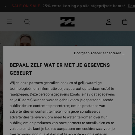
SALE ON SALE
25% extra korting op alle afgeprijsde items*
Da
Doorgaan zonder accepteren
BEPAAL ZELF WAT ER MET JE GEGEVENS
GEBEURT
Wij en onze partners gebruiken cookies of gelijkwaardige
technologieën om informatie op je apparaat op te slaan en/of te
raadplegen. Deze persoonsgegevens (zoals je navigatiegegevens
en je IP-adres) kunnen worden gebruikt om je gepersonaliseerde
publicaties en content te presenteren; om de prestaties van
advertenties en content te meten; om gepersonaliseerde
advertenties te leveren; om meer te weten te komen over hun
publiek; om de producten van onze partners te ontwikkelen en te
verbeteren. Je kunt je keuzes aanpassen om cookies waarvoor je
toestemming nodig is al dan niet te accepteren, of je ertegen