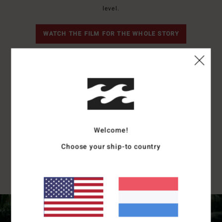
level.
WATCH THE FILM FOR THE WHOLE STORY
"Now everyone surfs, everywhere. It’s like a
family. We all know each other through surfing...
it’s amazing. But my whole goal with surfing, it’s
not for me, it’s for the next generation of local
women in Sri Lanka. It doesn’t say anywhere that
Welcome!
we can’t wear a bikini and go surfing, or that we
Choose your ship-to country
shouldn’t be in the water - we just need to
normalize it."