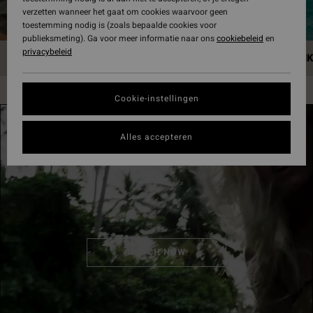
verzetten wanneer het gaat om cookies waarvoor geen
toestemming nodig is (zoals bepaalde cookies voor
publieksmeting). Ga voor meer informatie naar ons
cookiebeleid
en
privacybeleid
HOME
HAWAII
JAPAN
CHINA
SRI LAN
Cookie-instellingen
Alles accepteren
WATCH NOW