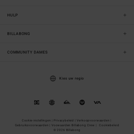
HULP
BILLABONG
COMMUNITY DAMES
Kies uw regio
Cookie-instellingen |
Privacybeleid |
Verkoopvoorwaarden |
Gebruiksvoorwaarden |
Voowaarden Billabong Crew |
Cookiebeleid
© 2026 Billabong