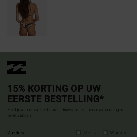
15% KORTING OP UW
EERSTE BESTELLING*
Meld je aan om al het laatste nieuws en exclusieve aanbiedingen
te ontvangen.
Voorkeur
Men's
Women's