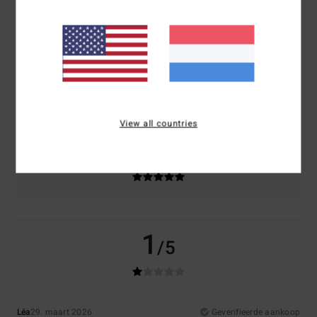
Comfort
Prijs-kwaliteitverhouding
1.0
3.0
Maat
Materiaal
3.0
Te klein
Te groot
View all countries
Kleur
5.0
1
/5
Léa
29. maart 2026
Geverifieerde aankoop