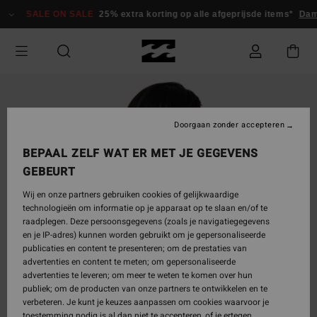
Ga
SALE ON SALE
25% extra korting op alle afgeprijsde items*
Dame
naar
Productinformatie
Doorgaan zonder accepteren
BEPAAL ZELF WAT ER MET JE GEGEVENS
GEBEURT
Wij en onze partners gebruiken cookies of gelijkwaardige
technologieën om informatie op je apparaat op te slaan en/of te
raadplegen. Deze persoonsgegevens (zoals je navigatiegegevens
en je IP-adres) kunnen worden gebruikt om je gepersonaliseerde
publicaties en content te presenteren; om de prestaties van
advertenties en content te meten; om gepersonaliseerde
advertenties te leveren; om meer te weten te komen over hun
publiek; om de producten van onze partners te ontwikkelen en te
verbeteren. Je kunt je keuzes aanpassen om cookies waarvoor je
toestemming nodig is al dan niet te accepteren, of je ertegen