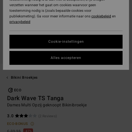
verzetten wanneer het gaat om cookies waarvoor geen
toestemming nodig is (zoals bepaalde cookies voor
publieksmeting). Ga voor meer informatie naar ons
cookiebeleid
en
privacybeleid
Cookie-instellingen
Alles accepteren
Bikini Broekjes
ECO
Dark Wave TS Tanga
Dames Multi Opzij geknoopt Bikinibroekje
3.0
(2 Reviews)
ECO-BONUS
€ 39,95
47%