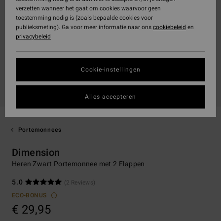
verzetten wanneer het gaat om cookies waarvoor geen
toestemming nodig is (zoals bepaalde cookies voor
publieksmeting). Ga voor meer informatie naar ons
cookiebeleid
en
privacybeleid
Cookie-instellingen
Alles accepteren
Portemonnees
Dimension
Heren Zwart Portemonnee met 2 Flappen
5.0
(2 Reviews)
ECO-BONUS
€ 29,95