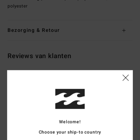
polyester
Bezorging & Retour
Reviews van klanten
Gemiddelde score
5.0
/5
gebaseerd op
2 geverifieerde beoordelingen
sinds december
2025
Welcome!
100% van onze klanten bevelen dit product aan
Choose your ship-to country