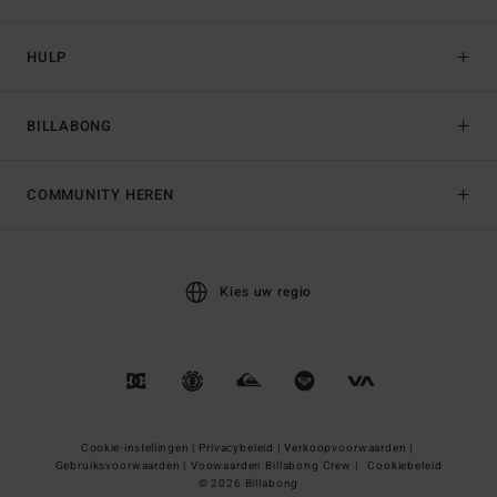
HULP
BILLABONG
COMMUNITY HEREN
Kies uw regio
Cookie-instellingen |
Privacybeleid |
Verkoopvoorwaarden |
Gebruiksvoorwaarden |
Voowaarden Billabong Crew |
Cookiebeleid
© 2026 Billabong