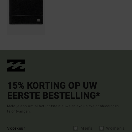
15% KORTING OP UW
EERSTE BESTELLING*
Meld je aan om al het laatste nieuws en exclusieve aanbiedingen
te ontvangen.
Voorkeur
Men's
Women's