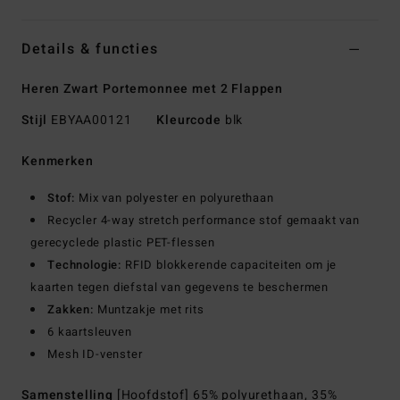
Details & functies
Heren Zwart Portemonnee met 2 Flappen
Stijl
EBYAA00121
Kleurcode
blk
Kenmerken
Stof:
Mix van polyester en polyurethaan
Recycler 4-way stretch performance stof gemaakt van
gerecyclede plastic PET-flessen
Technologie:
RFID blokkerende capaciteiten om je
kaarten tegen diefstal van gegevens te beschermen
Zakken:
Muntzakje met rits
6 kaartsleuven
Mesh ID-venster
Samenstelling
[Hoofdstof] 65% polyurethaan, 35%