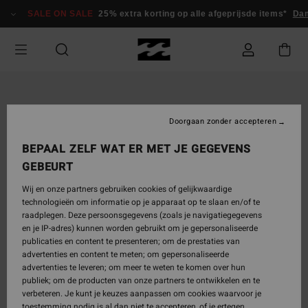
Ga
SALE ON SALE
25% extra korting op alle afgeprijsde items*
Dam
naar
Productinformatie
Doorgaan zonder accepteren
BEPAAL ZELF WAT ER MET JE GEGEVENS
GEBEURT
Wij en onze partners gebruiken cookies of gelijkwaardige
technologieën om informatie op je apparaat op te slaan en/of te
raadplegen. Deze persoonsgegevens (zoals je navigatiegegevens
en je IP-adres) kunnen worden gebruikt om je gepersonaliseerde
publicaties en content te presenteren; om de prestaties van
advertenties en content te meten; om gepersonaliseerde
advertenties te leveren; om meer te weten te komen over hun
publiek; om de producten van onze partners te ontwikkelen en te
verbeteren. Je kunt je keuzes aanpassen om cookies waarvoor je
toestemming nodig is al dan niet te accepteren, of je ertegen