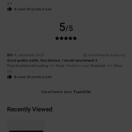
5
/5
Ik raad dit product aan
5
/5
Bill
14. december 2025
Geverifieerde aankoop
Good quality wallet, fast delivery. I would recommend it
Prijs-kwaliteitverhouding
: 4
Maat
: Perfecte maat
Materiaal
: 5
Kleur
:
/5
/5
5
/5
Ik raad dit product aan
Geverifieerd door
TrustVille
Recently Viewed