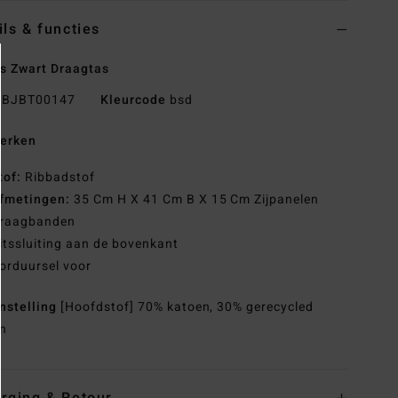
ils & functies
s Zwart Draagtas
BJBT00147
Kleurcode
bsd
erken
tof:
Ribbadstof
fmetingen:
35 Cm H X 41 Cm B X 15 Cm Zijpanelen
raagbanden
itssluiting aan de bovenkant
orduursel voor
nstelling
[Hoofdstof] 70% katoen, 30% gerecycled
n