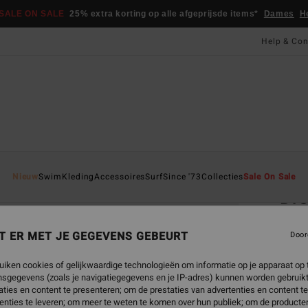
SALE ON SALE
25% extra korting op alle afgeprijsde items*
Dames
H
Help & Con
Startpa
Nieuw
Swim
Kleding
Accessoires
Surf
Since '73
Collecties
Sale On Sale
Dr
Dames
T ER MET JE GEGEVENS GEBEURT
Door
€ 4
uiken cookies of gelijkwaardige technologieën om informatie op je apparaat op t
sgegevens (zoals je navigatiegegevens en je IP-adres) kunnen worden gebruikt
Betaal 
ties en content te presenteren; om de prestaties van advertenties en content t
enties te leveren; om meer te weten te komen over hun publiek; om de producten