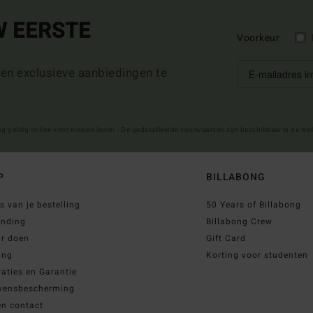
W EERSTE
Voorkeur
 en exclusieve aanbiedingen te
ng geldig online voor nieuwe leden - De gedetailleerde voorwaarden zijn beschikbaar in de we
P
BILLABONG
s van je bestelling
50 Years of Billabong
ending
Billabong Crew
ur doen
Gift Card
ing
Korting voor studenten
aties en Garantie
vensbescherming
en contact