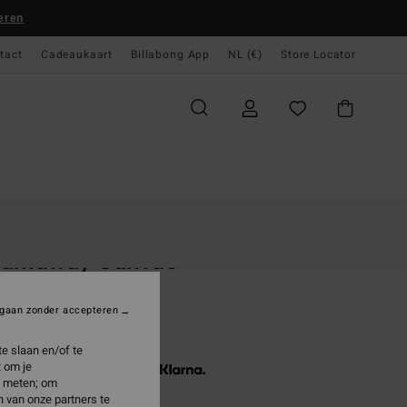
eren
tact
Cadeaukaart
Billabong App
NL (€)
Store Locator
gina
Dames
Accessoires
Tassen & Bagage
eamaway Canvas
 Zwart Draagtas
gaan zonder accepteren
9,95
e slaan en/of te
 om je
3 x € 16,65, zonder rente met
e meten; om
 van onze partners te