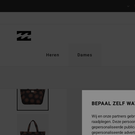
Ga
naar
Productinformatie
Heren
Dames
NIEUW PRODUCT
BEPAAL ZELF WA
Wij en onze partners gebr
raadplegen. Deze persoon
gepersonaliseerde publica
gepersonaliseerde advert