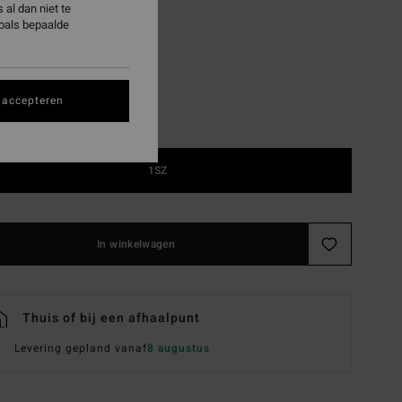
al dan niet te
Black Sands
zoals bepaalde
 accepteren
1SZ
In winkelwagen
Thuis of bij een afhaalpunt
Levering gepland vanaf
8 augustus