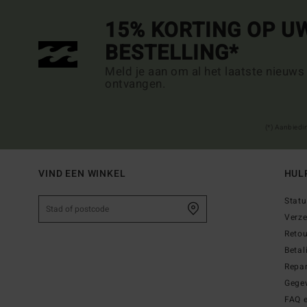
15% KORTING OP U
BESTELLING*
Meld je aan om al het laatste nieuws
ontvangen.
(*) Aanbiedi
VIND EEN WINKEL
HUL
Statu
Verz
Reto
Betal
Repar
Gege
FAQ 