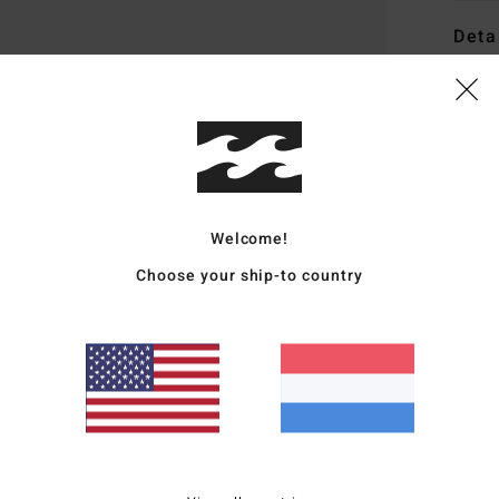
Deta
Dame
Stijl
E
Kenm
S
Welcome!
A
Choose your ship-to country
D
R
B
Same
katoe