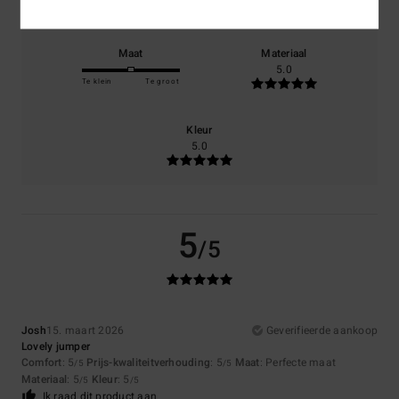
Maat
Materiaal
5.0
Te klein
Te groot
Kleur
5.0
5
/5
Josh
15. maart 2026
Geverifieerde aankoop
Lovely jumper
Comfort
: 5
Prijs-kwaliteitverhouding
: 5
Maat
: Perfecte maat
/5
/5
Materiaal
: 5
Kleur
: 5
/5
/5
Ik raad dit product aan