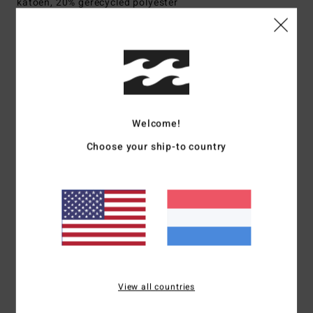
katoen, 20% gerecycled polyester
Bezorging & Retour
Reviews van klanten
Welcome!
Choose your ship-to country
Gemiddelde score
5.0
/5
gebaseerd op
1 geverifieerde beoordelingen
sinds maart 2026
100% van onze klanten bevelen dit product aan
View all countries
Comfort
Prijs-kwaliteitverhouding
5.0
5.0