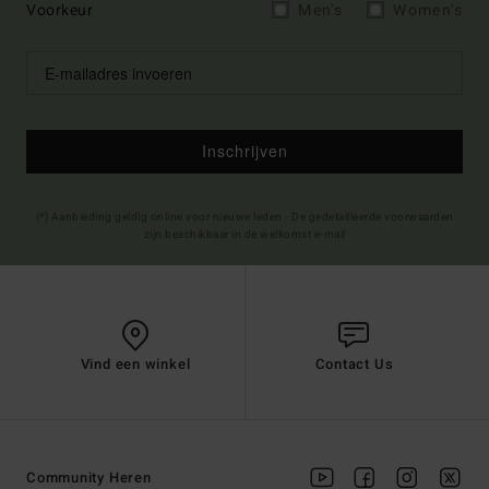
Voorkeur
Men's
Women's
Inschrijven
(*) Aanbieding geldig online voor nieuwe leden - De gedetailleerde voorwaarden
zijn beschikbaar in de welkomst e-mail
Vind een winkel
Contact Us
Community Heren