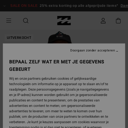
Ga
SALE ON SALE
25% extra korting op alle afgeprijsde items*
Dame
naar
Productinformatie
UITVERKOCHT
Doorgaan zonder accepteren
BEPAAL ZELF WAT ER MET JE GEGEVENS
GEBEURT
Wij en onze partners gebruiken cookies of gelijkwaardige
technologieën om informatie op je apparaat op te slaan en/of te
raadplegen. Deze persoonsgegevens (zoals je navigatiegegevens
en je IP-adres) kunnen worden gebruikt om je gepersonaliseerde
publicaties en content te presenteren; om de prestaties van
advertenties en content te meten; om gepersonaliseerde
advertenties te leveren; om meer te weten te komen over hun
publiek; om de producten van onze partners te ontwikkelen en te
verbeteren. Je kunt je keuzes aanpassen om cookies waarvoor je
toestemming nodig is al dan niet te accepteren, of je ertegen