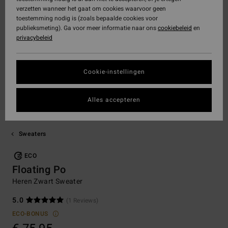
verzetten wanneer het gaat om cookies waarvoor geen
toestemming nodig is (zoals bepaalde cookies voor
publieksmeting). Ga voor meer informatie naar ons
cookiebeleid
en
privacybeleid
Cookie-instellingen
Alles accepteren
Sweaters
ECO
Floating Po
Heren Zwart Sweater
5.0
(1 Reviews)
ECO-BONUS