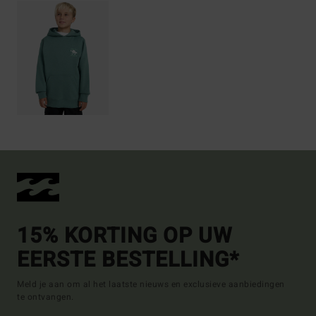
15% KORTING OP UW
EERSTE BESTELLING*
Meld je aan om al het laatste nieuws en exclusieve aanbiedingen
te ontvangen.