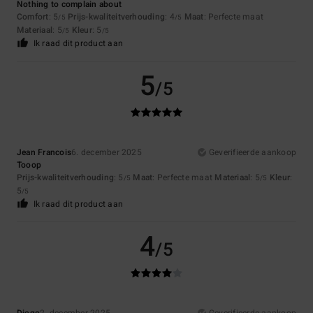
Nothing to complain about
Comfort
: 5
Prijs-kwaliteitverhouding
: 4
Maat
: Perfecte maat
/5
/5
Materiaal
: 5
Kleur
: 5
/5
/5
Ik raad dit product aan
5
/5
Jean Francois
6. december 2025
Geverifieerde aankoop
Tooop
Prijs-kwaliteitverhouding
: 5
Maat
: Perfecte maat
Materiaal
: 5
Kleur
:
/5
/5
5
/5
Ik raad dit product aan
4
/5