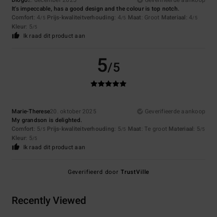
Diogo
2. december 2025
Geverifieerde aankoop
It's impeccable, has a good design and the colour is top notch.
Comfort
: 4
Prijs-kwaliteitverhouding
: 4
Maat
: Groot
Materiaal
: 4
/5
/5
/5
Kleur
: 5
/5
Ik raad dit product aan
5
/5
Marie-Therese
20. oktober 2025
Geverifieerde aankoop
My grandson is delighted.
Comfort
: 5
Prijs-kwaliteitverhouding
: 5
Maat
: Te groot
Materiaal
: 5
/5
/5
/5
Kleur
: 5
/5
Ik raad dit product aan
Geverifieerd door
TrustVille
Recently Viewed