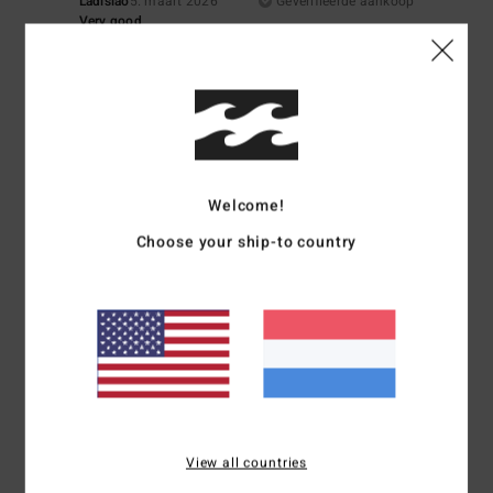
Ladislao
5. maart 2026
Geverifieerde aankoop
Very good
Prijs-kwaliteitverhouding
: 5
Maat
: Te groot
Kleur
: 5
/5
/5
Ik raad dit product aan
5
/5
Welcome!
Miguel
4. maart 2026
Geverifieerde aankoop
Choose your ship-to country
Nice colour and design
Comfort
: 5
Prijs-kwaliteitverhouding
: 5
Maat
: Te groot
Materiaal
: 5
/5
/5
/5
Kleur
: 5
/5
Ik raad dit product aan
5
/5
View all countries
Miguel
4. maart 2026
Geverifieerde aankoop