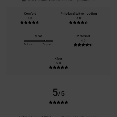
88% van onze klanten bevelen dit product aan
Comfort
Prijs-kwaliteitverhouding
4.8
4.8
Maat
Materiaal
4.9
Te klein
Te groot
Kleur
5.0
5
/5