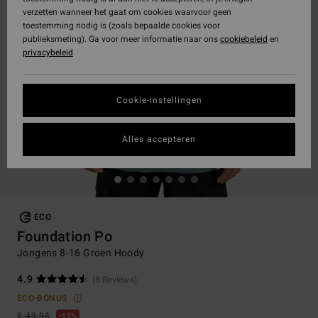
verzetten wanneer het gaat om cookies waarvoor geen
toestemming nodig is (zoals bepaalde cookies voor
publieksmeting). Ga voor meer informatie naar ons
cookiebeleid
en
privacybeleid
Cookie-instellingen
Alles accepteren
ECO
Foundation Po
Jongens 8-16 Groen Hoody
4.9
(8 Reviews)
ECO-BONUS
€ 49,95
63%