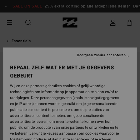
Ga
SALE ON SALE
25% extra korting op alle afgeprijsde items*
Da
naar
Productinformatie
Essentials
Doorgaan zonder accepteren
BEPAAL ZELF WAT ER MET JE GEGEVENS
GEBEURT
Wij en onze partners gebruiken cookies of gelijkwaardige
technologieën om informatie op je apparaat op te slaan en/of te
raadplegen. Deze persoonsgegevens (zoals je navigatiegegevens
en je IP-adres) kunnen worden gebruikt om je gepersonaliseerde
publicaties en content te presenteren; om de prestaties van
advertenties en content te meten; om gepersonaliseerde
advertenties te leveren; om meer te weten te komen over hun
publiek; om de producten van onze partners te ontwikkelen en te
verbeteren. Je kunt je keuzes aanpassen om cookies waarvoor je
toestemming nodig is al dan niet te accepteren, of je ertegen