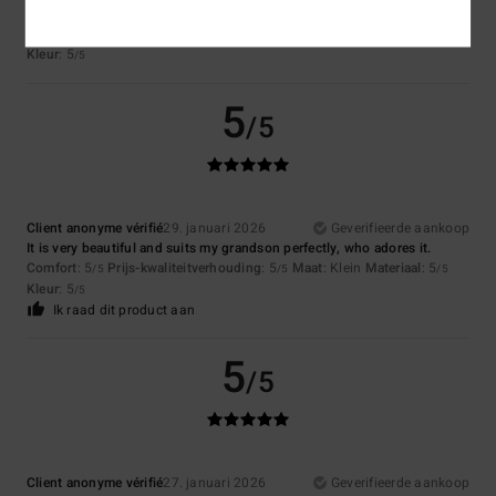
I love it – lovely design and good quality
Comfort
: 5
Prijs-kwaliteitverhouding
: 5
Maat
: Te groot
Materiaal
: 5
/5
/5
/5
Kleur
: 5
/5
5
/5
Client anonyme vérifié
29. januari 2026
Geverifieerde aankoop
It is very beautiful and suits my grandson perfectly, who adores it.
Comfort
: 5
Prijs-kwaliteitverhouding
: 5
Maat
: Klein
Materiaal
: 5
/5
/5
/5
Kleur
: 5
/5
Ik raad dit product aan
5
/5
Client anonyme vérifié
27. januari 2026
Geverifieerde aankoop