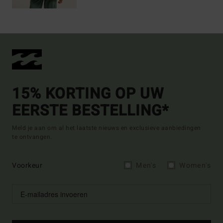
15% KORTING OP UW
EERSTE BESTELLING*
Meld je aan om al het laatste nieuws en exclusieve aanbiedingen
te ontvangen.
Voorkeur
Men's
Women's