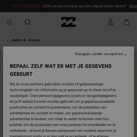
Ga
SALE ON SALE
25% extra korting op alle afgeprijsde items*
Dam
naar
Productinformatie
Jacks & Jassen
Doorgaan zonder accepteren
NIEUW PRODUCT
BEPAAL ZELF WAT ER MET JE GEGEVENS
GEBEURT
Wij en onze partners gebruiken cookies of gelijkwaardige
technologieën om informatie op je apparaat op te slaan en/of te
raadplegen. Deze persoonsgegevens (zoals je navigatiegegevens
en je IP-adres) kunnen worden gebruikt om je gepersonaliseerde
publicaties en content te presenteren; om de prestaties van
advertenties en content te meten; om gepersonaliseerde
advertenties te leveren; om meer te weten te komen over hun
publiek; om de producten van onze partners te ontwikkelen en te
verbeteren. Je kunt je keuzes aanpassen om cookies waarvoor je
toestemming nodig is al dan niet te accepteren, of je ertegen