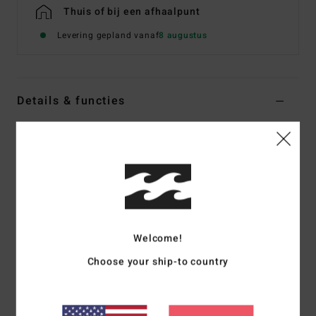
Thuis of bij een afhaalpunt
Levering gepland vanaf
8 augustus
Details & functies
Dames Zwart Oversized Sherpa-jas
Stijl
EBJJK00209
Kleurcode
blk
Kenmerken
Buitenstof:
Gerecycled Polyester Sherpa Met
Plaatsingsprint
Welcome!
Shape/fit:
Relaxte Pasvorm Met Capuchon
Choose your ship-to country
Sluiting:
Plastic Rits
Zakken:
Paszakken
Details:
Voering Van Taftpolyester Met Ruitvormig