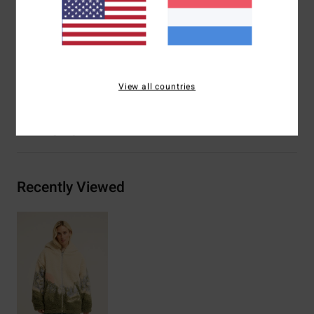
Stiksel, Elastische Manchetten, Verstelbare Zoom Met
Elastisch Koord En Stoppers
Branding:
Siliconen Patch
Samenstelling
[Hoofdstof] 100% gerecycled polyester
View all countries
Bezorging & Retour
Recently Viewed