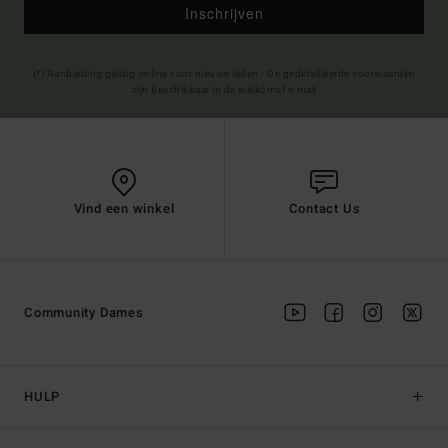
Inschrijven
(*) Aanbieding geldig online voor nieuwe leden - De gedetailleerde voorwaarden
zijn beschikbaar in de welkomst e-mail
Vind een winkel
Contact Us
Community Dames
HULP