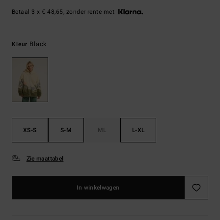
Betaal 3 x € 48,65, zonder rente met
Black
Kleur
XS-S
S-M
ML
L-XL
Zie maattabel
In winkelwagen