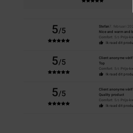
5
Stefan
7. februari 20
/5
Nice and warm and b
Comfort
: 5
Prijs-k
/5
Ik raad dit prod
5
Client anonyme vérif
/5
Top
Comfort
: 5
Prijs-k
/5
Ik raad dit prod
5
Client anonyme vérif
/5
Quality product
Comfort
: 5
Prijs-k
/5
Ik raad dit prod