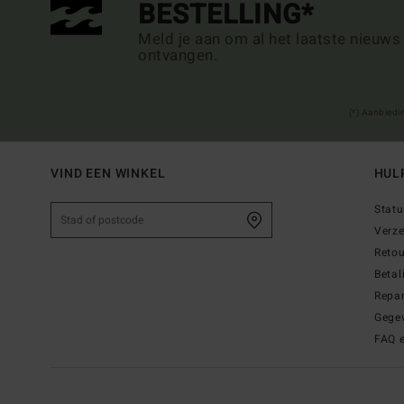
BESTELLING*
Meld je aan om al het laatste nieuws
ontvangen.
(*) Aanbiedi
VIND EEN WINKEL
HUL
Statu
Verz
Reto
Betal
Repar
Gege
FAQ 