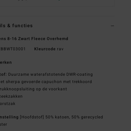
ils & functies
ns 8-16 Zwart Fleece Overhemd
BBWT03001
Kleurcode
rav
erken
tof:
Duurzame waterafstotende DWR-coating
et sherpa gevoerde capuchon met trekkoord
rukknoopsluiting op de voorkant
teekzakken
orstzak
nstelling
[Hoofdstof] 50% katoen, 50% gerecycled
ster