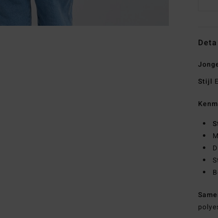
Deta
Jonge
Stijl
E
Kenm
S
M
D
S
B
Same
polye