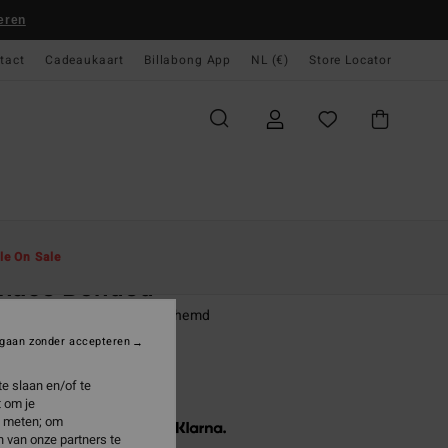
eren
tact
Cadeaukaart
Billabong App
NL (€)
Store Locator
gina
Heren
Jongens
Overhemden
le On Sale
rnace Bonded
ns 8-16 Zwart Fleece Overhemd
gaan zonder accepteren
(3 Reviews)
9,95
e slaan en/of te
 om je
e meten; om
3 x € 29,98, zonder rente met
 van onze partners te