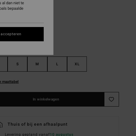
al dan niet te
zoals bepaalde
Raven
 accepteren
S
M
L
XL
e maattabel
In winkelwagen
Thuis of bij een afhaalpunt
Levering gepland vanaf
10 augustus