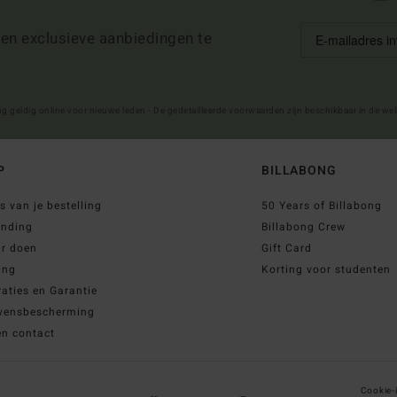
 en exclusieve aanbiedingen te
ng geldig online voor nieuwe leden - De gedetailleerde voorwaarden zijn beschikbaar in de we
P
BILLABONG
s van je bestelling
50 Years of Billabong
ending
Billabong Crew
ur doen
Gift Card
ing
Korting voor studenten
aties en Garantie
vensbescherming
en contact
Cookie-i