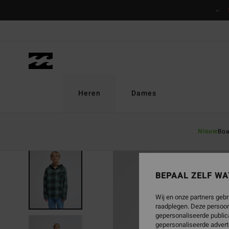
Ga
naar
Productinformatie
Heren
Dames
Nieuw
Boa
NIEUW PRODUCT
BEPAAL ZELF WA
Wij en onze partners gebr
raadplegen. Deze persoon
gepersonaliseerde publica
gepersonaliseerde advert