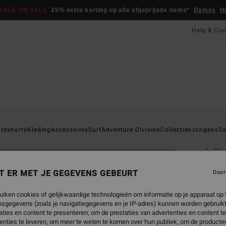
SALE ON SALE
25% extra korting op alle afgeprijsde items*
Dames
H
Help & Con
Startpa
rdshorts
Kleding
Accessoires
Surf
Adventure Division
Collecties
Jongens
Sa
Fu
Jonge
T ER MET JE GEGEVENS GEBEURT
Door
5.0
€ 8
uiken cookies of gelijkwaardige technologieën om informatie op je apparaat op t
sgegevens (zoals je navigatiegegevens en je IP-adres) kunnen worden gebruikt
ties en content te presenteren; om de prestaties van advertenties en content t
Betaal 
enties te leveren; om meer te weten te komen over hun publiek; om de producten