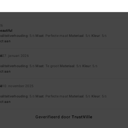
26
eautiful
waliteitverhouding
: 5
Maat
: Perfecte maat
Materiaal
: 5
Kleur
: 5
/5
/5
/5
uct aan
ié
27. januari 2026
waliteitverhouding
: 5
Maat
: Te groot
Materiaal
: 5
Kleur
: 5
/5
/5
/5
uct aan
ié
10. november 2025
waliteitverhouding
: 5
Maat
: Perfecte maat
Materiaal
: 5
Kleur
: 5
/5
/5
/5
uct aan
Geverifieerd door
TrustVille