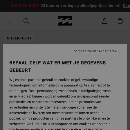
Ga
SALE ON SALE
25% extra korting op alle afgeprijsde items*
Dam
naar
Productinformatie
UITVERKOCHT
Doorgaan zonder accepteren
BEPAAL ZELF WAT ER MET JE GEGEVENS
GEBEURT
Wij en onze partners gebruiken cookies of gelijkwaardige
technologieën om informatie op je apparaat op te slaan en/of te
raadplegen. Deze persoonsgegevens (zoals je navigatiegegevens
en je IP-adres) kunnen worden gebruikt om je gepersonaliseerde
publicaties en content te presenteren; om de prestaties van
advertenties en content te meten; om gepersonaliseerde
advertenties te leveren; om meer te weten te komen over hun
publiek; om de producten van onze partners te ontwikkelen en te
verbeteren. Je kunt je keuzes aanpassen om cookies waarvoor je
toestemming nodig is al dan niet te accepteren, of je ertegen