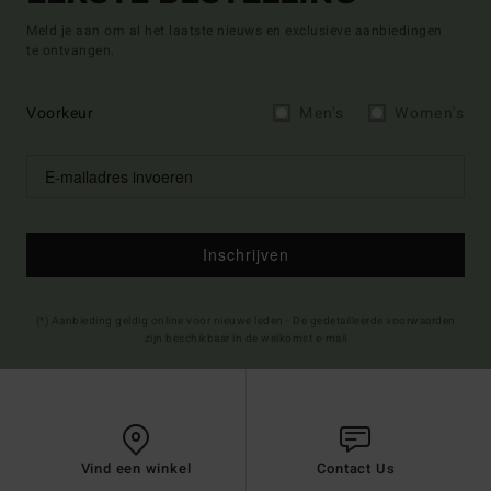
Meld je aan om al het laatste nieuws en exclusieve aanbiedingen
te ontvangen.
Voorkeur
Men's
Women's
Inschrijven
(*) Aanbieding geldig online voor nieuwe leden - De gedetailleerde voorwaarden
zijn beschikbaar in de welkomst e-mail
Vind een winkel
Contact Us