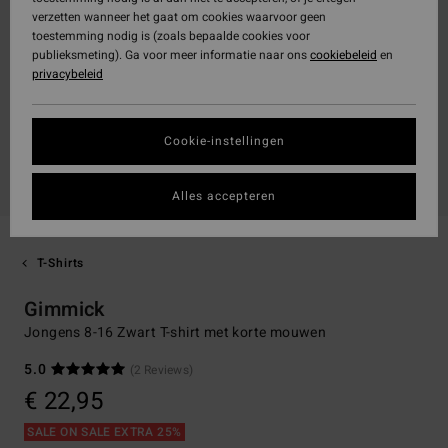
verzetten wanneer het gaat om cookies waarvoor geen
toestemming nodig is (zoals bepaalde cookies voor
publieksmeting). Ga voor meer informatie naar ons
cookiebeleid
en
privacybeleid
Cookie-instellingen
Alles accepteren
T-Shirts
Gimmick
Jongens 8-16 Zwart T-shirt met korte mouwen
5.0
(2 Reviews)
€ 22,95
SALE ON SALE EXTRA 25%