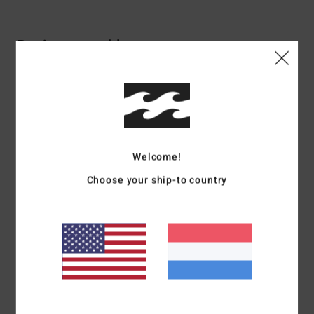
Reviews van klanten
Gemiddelde score
5.0
/5
Welcome!
gebaseerd op
2 geverifieerde beoordelingen
sinds januari
Choose your ship-to country
2026
50% van onze klanten bevelen dit product aan
Comfort
Prijs-kwaliteitverhouding
NaN
5.0
Maat
Materiaal
5.0