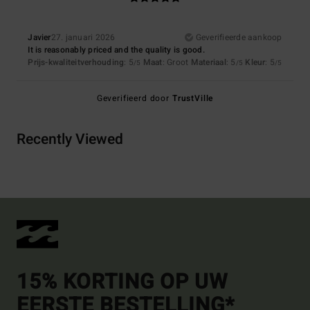
Javier
27. januari 2026
Geverifieerde aankoop
It is reasonably priced and the quality is good.
Prijs-kwaliteitverhouding
: 5
Maat
: Groot
Materiaal
: 5
Kleur
: 5
/5
/5
/5
Geverifieerd door
TrustVille
Recently Viewed
15% KORTING OP UW
EERSTE BESTELLING*