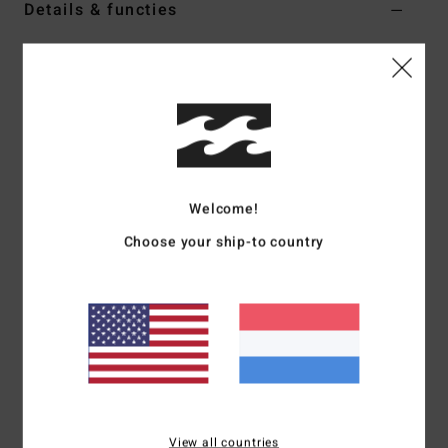
Details & functies
Dames Bruin Snapback Cap
Stijl
BL000391W
Kleurcode
esp1
Kenmerken
Materiaal:
100% Katoenen Koord
Constructie:
Aansluitend
Welcome!
Gebogen klep
Choose your ship-to country
Verstelbare metalen snapback-sluiting
Samenstelling
[Hoofdstof] 100% katoen
Bezorging & Retour
View all countries