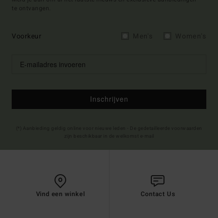
te ontvangen.
Voorkeur
Men's
Women's
Inschrijven
(*) Aanbieding geldig online voor nieuwe leden - De gedetailleerde voorwaarden
zijn beschikbaar in de welkomst e-mail
Vind een winkel
Contact Us