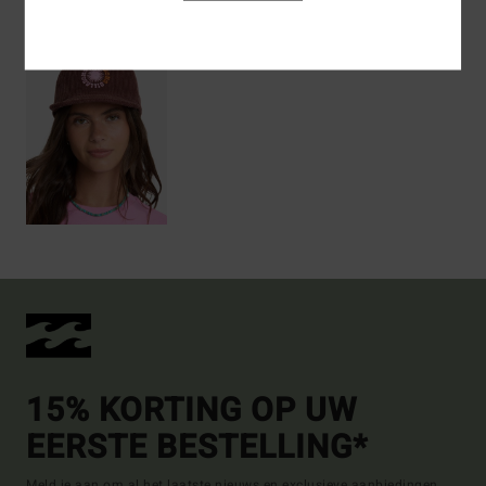
Recently Viewed
15% KORTING OP UW
EERSTE BESTELLING*
Meld je aan om al het laatste nieuws en exclusieve aanbiedingen