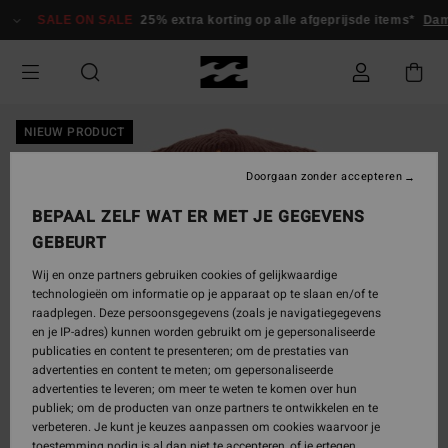
Ga
SALE ON SALE
25% extra korting op alle afgeprijsde items*
Dam
naar
Productinformatie
NIEUW PRODUCT
Doorgaan zonder accepteren
BEPAAL ZELF WAT ER MET JE GEGEVENS
GEBEURT
Wij en onze partners gebruiken cookies of gelijkwaardige
technologieën om informatie op je apparaat op te slaan en/of te
raadplegen. Deze persoonsgegevens (zoals je navigatiegegevens
en je IP-adres) kunnen worden gebruikt om je gepersonaliseerde
publicaties en content te presenteren; om de prestaties van
advertenties en content te meten; om gepersonaliseerde
advertenties te leveren; om meer te weten te komen over hun
publiek; om de producten van onze partners te ontwikkelen en te
verbeteren. Je kunt je keuzes aanpassen om cookies waarvoor je
toestemming nodig is al dan niet te accepteren, of je ertegen