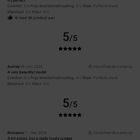
It's perfect
Comfort
: 5
Prijs-kwaliteitverhouding
: 5
Maat
: Perfecte maat
/5
/5
Materiaal
: 5
Kleur
: 5
/5
/5
Ik raad dit product aan
5
/5
Audrey
28. juni 2026
Geverifieerde aankoop
A very beautiful model
Comfort
: 5
Prijs-kwaliteitverhouding
: 4
Maat
: Perfecte maat
/5
/5
Materiaal
: 5
Kleur
: 5
/5
/5
5
/5
Romanne
17. mei 2026
Geverifieerde aankoop
A bit pricey, but a really lovely jumper