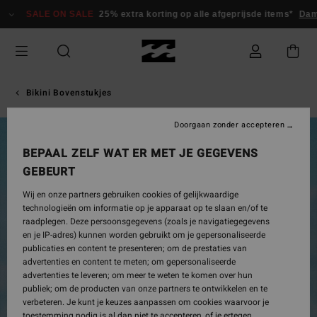
Ga
SALE ON SALE
25% extra korting op alle afgeprijsde items*
Da
naar
Productinformatie
Bikini Bovenstukjes
Doorgaan zonder accepteren
UITVERKOCHT
BEPAAL ZELF WAT ER MET JE GEGEVENS
GEBEURT
Wij en onze partners gebruiken cookies of gelijkwaardige
technologieën om informatie op je apparaat op te slaan en/of te
raadplegen. Deze persoonsgegevens (zoals je navigatiegegevens
en je IP-adres) kunnen worden gebruikt om je gepersonaliseerde
publicaties en content te presenteren; om de prestaties van
advertenties en content te meten; om gepersonaliseerde
advertenties te leveren; om meer te weten te komen over hun
publiek; om de producten van onze partners te ontwikkelen en te
verbeteren. Je kunt je keuzes aanpassen om cookies waarvoor je
toestemming nodig is al dan niet te accepteren, of je ertegen