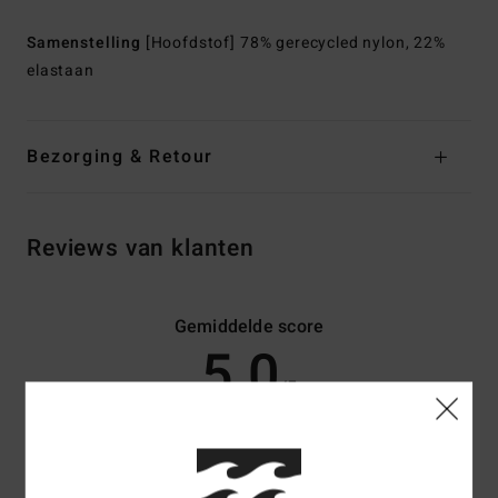
Samenstelling
[Hoofdstof] 78% gerecycled nylon, 22%
elastaan
Bezorging & Retour
Reviews van klanten
Gemiddelde score
5.0
/5
gebaseerd op
3 geverifieerde beoordelingen
sinds mei 2026
67% van onze klanten bevelen dit product aan