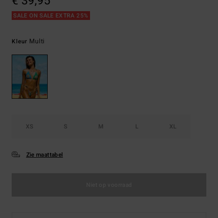
€ 39,95
SALE ON SALE EXTRA 25%
Multi
Kleur
XS
S
M
L
XL
Zie maattabel
Niet op voorraad