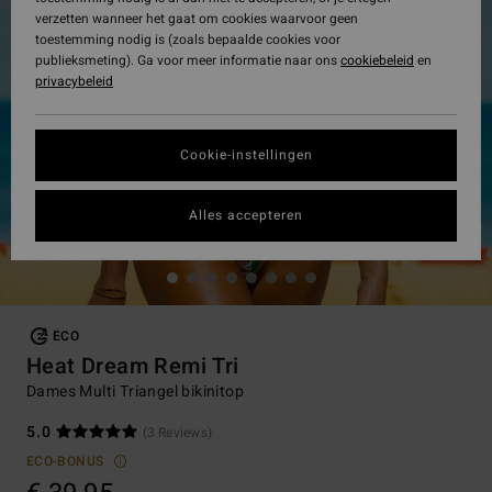
verzetten wanneer het gaat om cookies waarvoor geen
toestemming nodig is (zoals bepaalde cookies voor
publieksmeting). Ga voor meer informatie naar ons
cookiebeleid
en
privacybeleid
Cookie-instellingen
Alles accepteren
ECO
Heat Dream Remi Tri
Dames Multi Triangel bikinitop
5.0
(3 Reviews)
ECO-BONUS