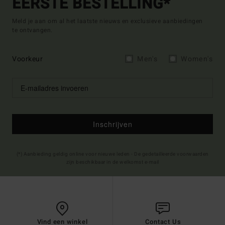
EERSTE BESTELLING*
Meld je aan om al het laatste nieuws en exclusieve aanbiedingen
te ontvangen.
Voorkeur
Men's
Women's
Inschrijven
(*) Aanbieding geldig online voor nieuwe leden - De gedetailleerde voorwaarden
zijn beschikbaar in de welkomst e-mail
Vind een winkel
Contact Us