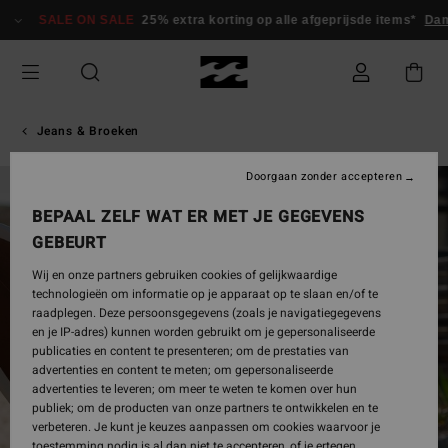
Ga
SALE ON SALE
25% extra korting op alle afgeprijsde items*
Dame
naar
Productinformatie
Jeans & Broeken
Doorgaan zonder accepteren
BEPAAL ZELF WAT ER MET JE GEGEVENS
GEBEURT
Wij en onze partners gebruiken cookies of gelijkwaardige
technologieën om informatie op je apparaat op te slaan en/of te
raadplegen. Deze persoonsgegevens (zoals je navigatiegegevens
en je IP-adres) kunnen worden gebruikt om je gepersonaliseerde
publicaties en content te presenteren; om de prestaties van
advertenties en content te meten; om gepersonaliseerde
advertenties te leveren; om meer te weten te komen over hun
publiek; om de producten van onze partners te ontwikkelen en te
verbeteren. Je kunt je keuzes aanpassen om cookies waarvoor je
toestemming nodig is al dan niet te accepteren, of je ertegen