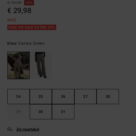
€ 79,95
63%
€ 29,98
SALE
SALE ON SALE EXTRA 25%
Cactus Green
Kleur
24
25
26
27
28
29
30
31
Zie maattabel