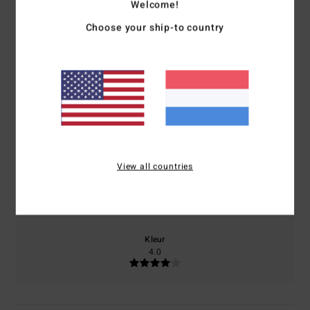
4.0
Welcome!
/5
Choose your ship-to country
gebaseerd op
2 geverifieerde beoordelingen
sinds oktober
2025
0% van onze klanten bevelen dit product aan
Comfort
Prijs-kwaliteitverhouding
4.0
4.0
View all countries
Maat
Materiaal
4.0
Te klein
Te groot
Kleur
4.0