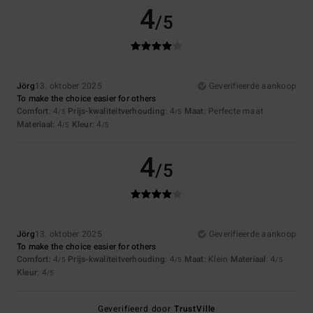
4
/5
Jörg
13. oktober 2025
Geverifieerde aankoop
To make the choice easier for others
Comfort
: 4
Prijs-kwaliteitverhouding
: 4
Maat
: Perfecte maat
/5
/5
Materiaal
: 4
Kleur
: 4
/5
/5
4
/5
Jörg
13. oktober 2025
Geverifieerde aankoop
To make the choice easier for others
Comfort
: 4
Prijs-kwaliteitverhouding
: 4
Maat
: Klein
Materiaal
: 4
/5
/5
/5
Kleur
: 4
/5
Geverifieerd door
TrustVille