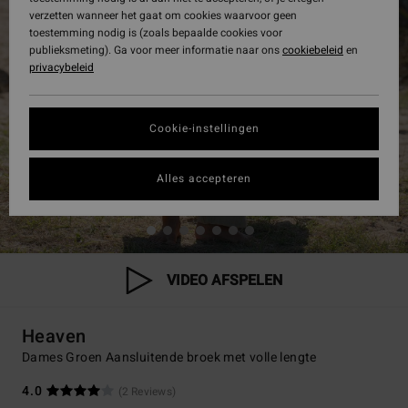
verzetten wanneer het gaat om cookies waarvoor geen
toestemming nodig is (zoals bepaalde cookies voor
publieksmeting). Ga voor meer informatie naar ons
cookiebeleid
en
privacybeleid
Cookie-instellingen
Alles accepteren
VIDEO AFSPELEN
Heaven
Dames Groen Aansluitende broek met volle lengte
4.0
(2 Reviews)