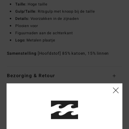
Taille:
Hoge taille
Gulp/Taille:
Ritsgulp met knoop bij de taille
Details:
Voorzakken in de zijnaden
Plooien voor
Figuurnaden aan de achterkant
Logo:
Metalen plaatje
Samenstelling
[Hoofdstof] 85% katoen, 15% linnen
Bezorging & Retour
Reviews van klanten
Gemiddelde score