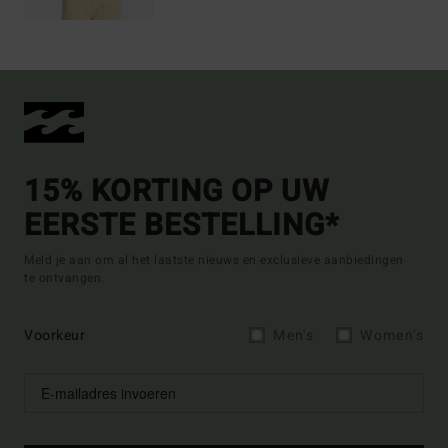
15% KORTING OP UW
EERSTE BESTELLING*
Meld je aan om al het laatste nieuws en exclusieve aanbiedingen
te ontvangen.
Voorkeur
Men's
Women's