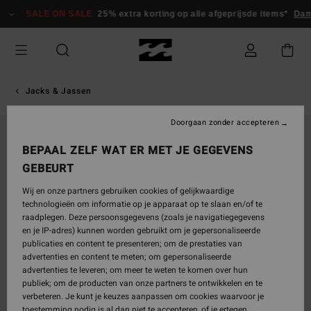
Ga
SALE ON SALE
25% extra korting op alle afgeprijsde items*
Da
naar
Productinformatie
Jacks & Jassen
Doorgaan zonder accepteren
BEPAAL ZELF WAT ER MET JE GEGEVENS
GEBEURT
Wij en onze partners gebruiken cookies of gelijkwaardige
technologieën om informatie op je apparaat op te slaan en/of te
raadplegen. Deze persoonsgegevens (zoals je navigatiegegevens
en je IP-adres) kunnen worden gebruikt om je gepersonaliseerde
publicaties en content te presenteren; om de prestaties van
advertenties en content te meten; om gepersonaliseerde
advertenties te leveren; om meer te weten te komen over hun
publiek; om de producten van onze partners te ontwikkelen en te
verbeteren. Je kunt je keuzes aanpassen om cookies waarvoor je
toestemming nodig is al dan niet te accepteren, of je ertegen