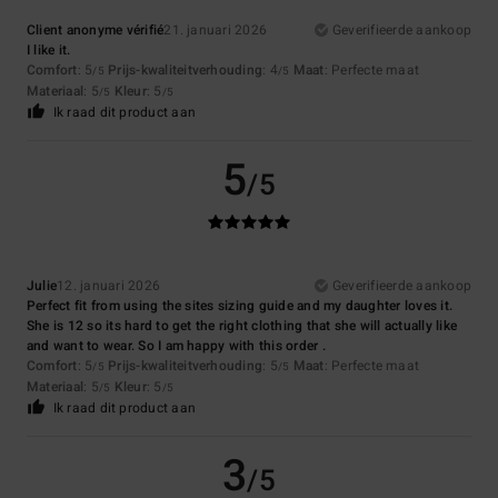
Client anonyme vérifié
21. januari 2026
Geverifieerde aankoop
I like it.
Comfort
: 5
Prijs-kwaliteitverhouding
: 4
Maat
: Perfecte maat
/5
/5
Materiaal
: 5
Kleur
: 5
/5
/5
Ik raad dit product aan
5
/5
Julie
12. januari 2026
Geverifieerde aankoop
Perfect fit from using the sites sizing guide and my daughter loves it.
She is 12 so its hard to get the right clothing that she will actually like
and want to wear. So I am happy with this order .
Comfort
: 5
Prijs-kwaliteitverhouding
: 5
Maat
: Perfecte maat
/5
/5
Materiaal
: 5
Kleur
: 5
/5
/5
Ik raad dit product aan
3
/5