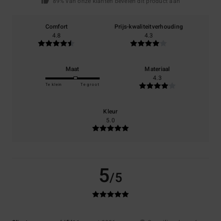
89% van onze klanten bevelen dit product aan
Comfort
Prijs-kwaliteitverhouding
4.8
4.3
Maat
Materiaal
4.3
Te klein
Te groot
Kleur
5.0
5
/5