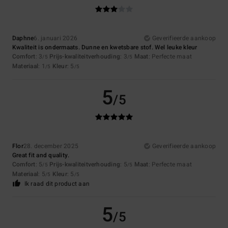
Daphne
6. januari 2026
Geverifieerde aankoop
Kwaliteit is ondermaats. Dunne en kwetsbare stof. Wel leuke kleur
Comfort
: 3
Prijs-kwaliteitverhouding
: 3
Maat
: Perfecte maat
/5
/5
Materiaal
: 1
Kleur
: 5
/5
/5
5
/5
Flor
28. december 2025
Geverifieerde aankoop
Great fit and quality.
Comfort
: 5
Prijs-kwaliteitverhouding
: 5
Maat
: Perfecte maat
/5
/5
Materiaal
: 5
Kleur
: 5
/5
/5
Ik raad dit product aan
5
/5