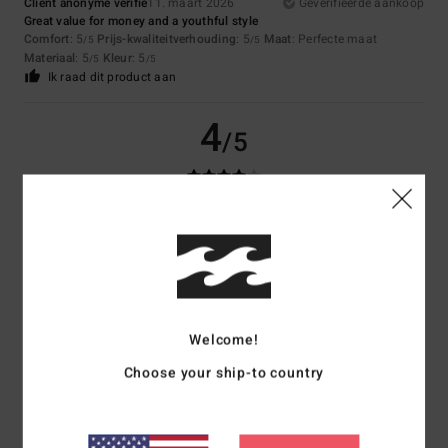
Client anonyme vérifié
11. maart 2026
Geverifieerde aankoop
Great value for money and a youthful style
Comfort
: 5
Prijs-kwaliteitverhouding
: 5
Maat
: Perfecte maat
/5
/5
Materiaal
: 5
Kleur
: 5
/5
/5
Ik raad dit product aan
4
/5
Zoé
26. februari 2026
Geverifieerde aankoop
It’s warm and lightweight; an interesting colour.
Comfort
: 5
Prijs-kwaliteitverhouding
: 3
Maat
: Perfecte maat
/5
/5
Materiaal
: 3
Kleur
: 5
/5
/5
Ik raad dit product aan
Welcome!
5
/5
Choose your ship-to country