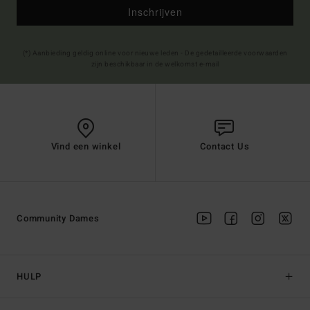
Inschrijven
(*) Aanbieding geldig online voor nieuwe leden - De gedetailleerde voorwaarden
zijn beschikbaar in de welkomst e-mail
Vind een winkel
Contact Us
Community Dames
HULP