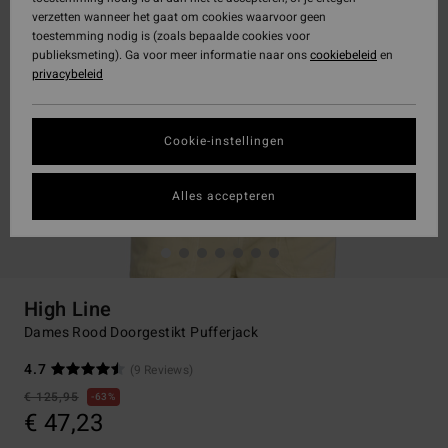
verzetten wanneer het gaat om cookies waarvoor geen
toestemming nodig is (zoals bepaalde cookies voor
publieksmeting). Ga voor meer informatie naar ons
cookiebeleid
en
privacybeleid
Cookie-instellingen
Alles accepteren
High Line
Dames Rood Doorgestikt Pufferjack
4.7
(9 Reviews)
€ 125,95
63%
€ 47,23