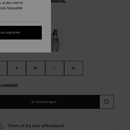
3 x € 15,32, zonder rente met
al dan niet te
zoals bepaalde
Salt Crystal
 accepteren
S
M
L
XL
e maattabel
In winkelwagen
Thuis of bij een afhaalpunt