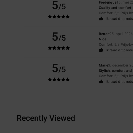
5
Frederique
15. mei 2
/5
Quality and comfort
Comfort
: 5
Prijs-k
/5
Ik raad dit prod
5
Benoit
25. april 2026
/5
Nice
Comfort
: 5
Prijs-k
/5
Ik raad dit prod
5
Marie
3. december 2
/5
Stylish, comfort and 
Comfort
: 5
Prijs-k
/5
Ik raad dit prod
Recently Viewed