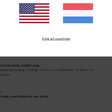
js-kwaliteitverhouding
Maat
Materia
4.4
5.0
Te klein
Te groot
View all countries
uding
: 5
Maat
: Perfecte maat
Materiaal
: 5
Kleur
: 5
/5
/5
/5
uct aan
and looks lovely straight away.
waliteitverhouding
: 4
Maat
: Perfecte maat
Materiaal
: 5
Kleur
: 5
/5
/5
/5
uct aan
26
t really comfortable and very pretty