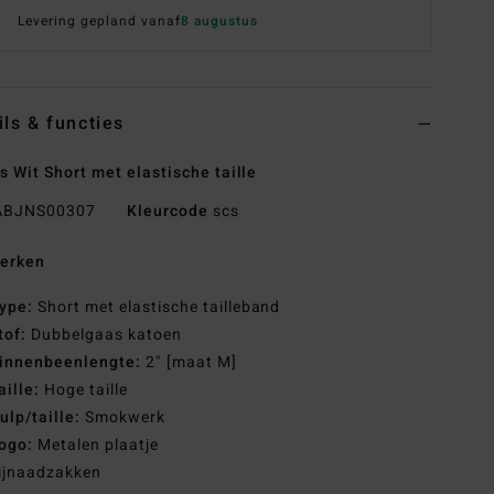
Levering gepland vanaf
8 augustus
ils & functies
 Wit Short met elastische taille
BJNS00307
Kleurcode
scs
erken
ype:
Short met elastische tailleband
tof:
Dubbelgaas katoen
innenbeenlengte:
2" [maat M]
aille:
Hoge taille
ulp/taille:
Smokwerk
ogo:
Metalen plaatje
ijnaadzakken