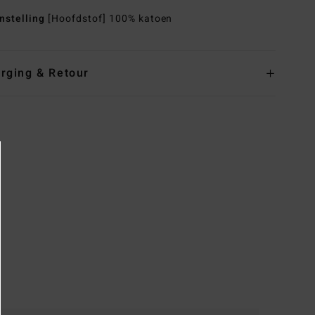
nstelling
[Hoofdstof] 100% katoen
rging & Retour