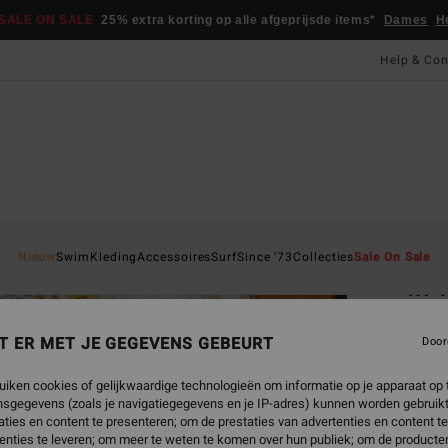
SALE ON SALE
25% extra korting op alle afgeprijsde items*
Dames
H
Help & Con
Startpa
Nieuw
Swim
Kleding
Accessoires
Surf
Since '73
Collecties
Sale On Sale
In 
Dames 
T ER MET JE GEGEVENS GEBEURT
Door
4.8
ECO-B
uiken cookies of gelijkwaardige technologieën om informatie op je apparaat op t
€ 4
sgegevens (zoals je navigatiegegevens en je IP-adres) kunnen worden gebruikt
ties en content te presenteren; om de prestaties van advertenties en content t
enties te leveren; om meer te weten te komen over hun publiek; om de producten