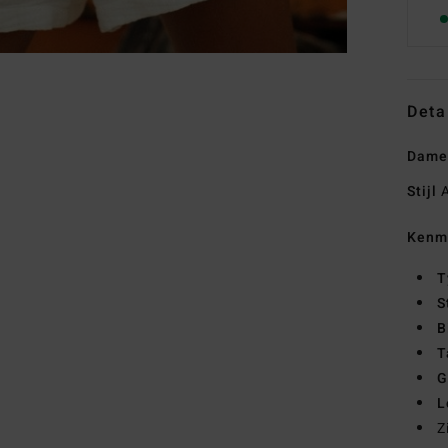
Deta
Dames
Stijl
A
Kenm
T
S
B
T
G
L
Z