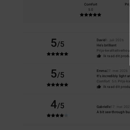
Comfort
Pri
5.0
5
David
1. juli 2026
/5
He's brilliant
Prijs-kwaliteitverho
Ik raad dit prod
5
Emma
27. mei 2026
/5
It’s incredibly light 
Comfort
: 5
Prijs-k
/5
Ik raad dit prod
4
/5
Gabrielle
17. mei 20
A bit see-through bu