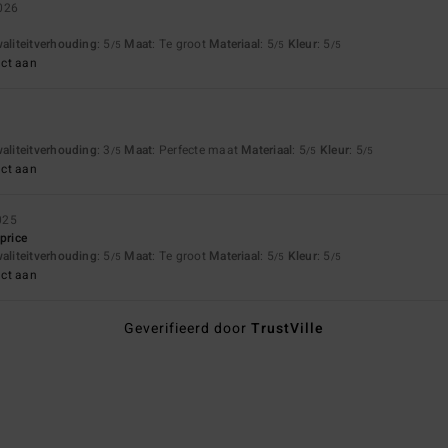
026
waliteitverhouding
: 5
Maat
: Te groot
Materiaal
: 5
Kleur
: 5
/5
/5
/5
uct aan
waliteitverhouding
: 3
Maat
: Perfecte maat
Materiaal
: 5
Kleur
: 5
/5
/5
/5
uct aan
025
price
waliteitverhouding
: 5
Maat
: Te groot
Materiaal
: 5
Kleur
: 5
/5
/5
/5
uct aan
Geverifieerd door
TrustVille