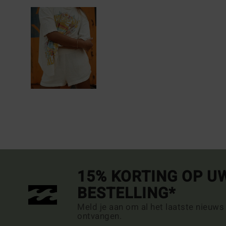
15% KORTING OP U
BESTELLING*
Meld je aan om al het laatste nieuws
ontvangen.