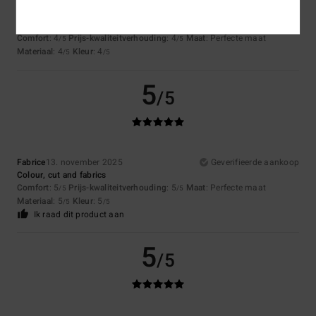
Client anonyme vérifié
22. november 2025
Geverifieerde aankoop
Missing a few pockets, otherwise excellent
Comfort
: 4
Prijs-kwaliteitverhouding
: 4
Maat
: Perfecte maat
/5
/5
Materiaal
: 4
Kleur
: 4
/5
/5
5
/5
Fabrice
13. november 2025
Geverifieerde aankoop
Colour, cut and fabrics
Comfort
: 5
Prijs-kwaliteitverhouding
: 5
Maat
: Perfecte maat
/5
/5
Materiaal
: 5
Kleur
: 5
/5
/5
Ik raad dit product aan
5
/5