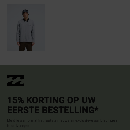
15% KORTING OP UW
EERSTE BESTELLING*
Meld je aan om al het laatste nieuws en exclusieve aanbiedingen
te ontvangen.