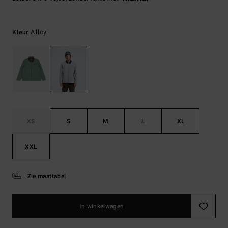
Alloy
Kleur
XS
S
M
L
XL
XXL
Zie maattabel
In winkelwagen