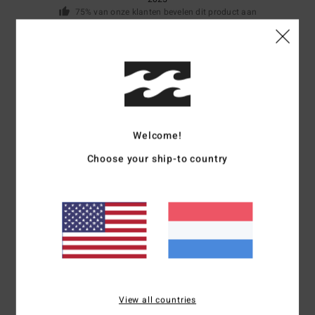
75% van onze klanten bevelen dit product aan
Comfort
Prijs-kwaliteitverhouding
4.5
3.8
Maat
Materiaal
4.5
Te klein
Te groot
Welcome!
Choose your ship-to country
Kleur
4.5
4
/5
View all countries