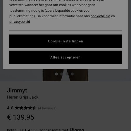
verzetten wanneer het gaat om cookies waarvoor geen
toestemming nodig is (zoals bepaalde cookies voor
publieksmeting). Ga voor meer informatie naar ons
cookiebeleid
en
privacybeleid
Cookie-instellingen
Alles accepteren
Jimmyt
Heren Grijs Jack
4.8
(4 Reviews)
€ 139,95
Betaal 3 x € 46,65, zonder rente met