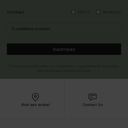
Voorkeur
Men's
Women's
Inschrijven
(*) Aanbieding geldig online voor nieuwe leden - De gedetailleerde voorwaarden
zijn beschikbaar in de welkomst e-mail
Vind een winkel
Contact Us