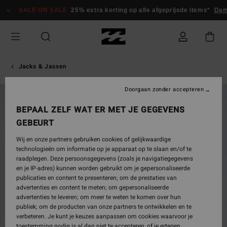
Ga
SALE ON SALE
25% extra korting op alle afgeprijsde items*
Dame
naar
Productinformatie
Jacks & Jassen
Doorgaan zonder accepteren
NIEUW PRODUCT
BEPAAL ZELF WAT ER MET JE GEGEVENS
GEBEURT
Wij en onze partners gebruiken cookies of gelijkwaardige
technologieën om informatie op je apparaat op te slaan en/of te
raadplegen. Deze persoonsgegevens (zoals je navigatiegegevens
en je IP-adres) kunnen worden gebruikt om je gepersonaliseerde
publicaties en content te presenteren; om de prestaties van
advertenties en content te meten; om gepersonaliseerde
advertenties te leveren; om meer te weten te komen over hun
publiek; om de producten van onze partners te ontwikkelen en te
verbeteren. Je kunt je keuzes aanpassen om cookies waarvoor je
toestemming nodig is al dan niet te accepteren, of je ertegen